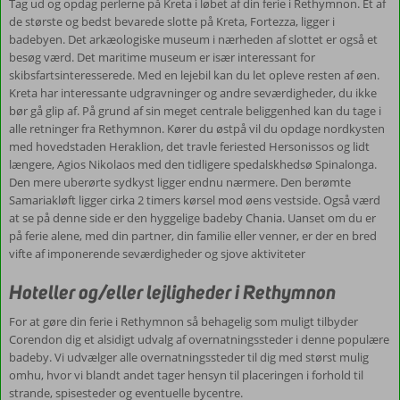
Tag ud og opdag perlerne på Kreta i løbet af din ferie i Rethymnon. Et af
de største og bedst bevarede slotte på Kreta, Fortezza, ligger i
badebyen. Det arkæologiske museum i nærheden af slottet er også et
besøg værd. Det maritime museum er især interessant for
skibsfartsinteresserede. Med en lejebil kan du let opleve resten af øen.
Kreta har interessante udgravninger og andre seværdigheder, du ikke
bør gå glip af. På grund af sin meget centrale beliggenhed kan du tage i
alle retninger fra Rethymnon. Kører du østpå vil du opdage nordkysten
med hovedstaden Heraklion, det travle feriested Hersonissos og lidt
længere, Agios Nikolaos med den tidligere spedalskhedsø Spinalonga.
Den mere uberørte sydkyst ligger endnu nærmere. Den berømte
Samariakløft ligger cirka 2 timers kørsel mod øens vestside. Også værd
at se på denne side er den hyggelige badeby Chania. Uanset om du er
på ferie alene, med din partner, din familie eller venner, er der en bred
vifte af imponerende seværdigheder og sjove aktiviteter
Hoteller og/eller lejligheder i Rethymnon
For at gøre din ferie i Rethymnon så behagelig som muligt tilbyder
Corendon dig et alsidigt udvalg af overnatningssteder i denne populære
badeby. Vi udvælger alle overnatningssteder til dig med størst mulig
omhu, hvor vi blandt andet tager hensyn til placeringen i forhold til
strande, spisesteder og eventuelle bycentre.