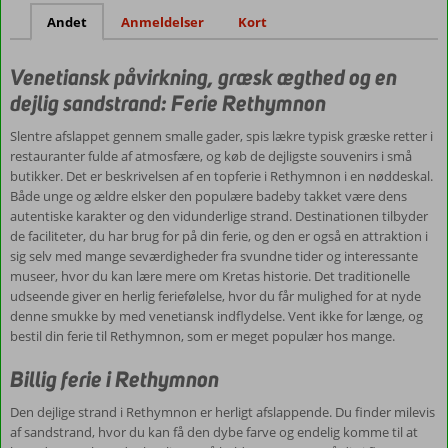
Andet
Anmeldelser
Kort
Venetiansk påvirkning, græsk ægthed og en
dejlig sandstrand: Ferie Rethymnon
Slentre afslappet gennem smalle gader, spis lækre typisk græske retter i
restauranter fulde af atmosfære, og køb de dejligste souvenirs i små
butikker. Det er beskrivelsen af en topferie i Rethymnon i en nøddeskal.
Både unge og ældre elsker den populære badeby takket være dens
autentiske karakter og den vidunderlige strand. Destinationen tilbyder
de faciliteter, du har brug for på din ferie, og den er også en attraktion i
sig selv med mange seværdigheder fra svundne tider og interessante
museer, hvor du kan lære mere om Kretas historie. Det traditionelle
udseende giver en herlig feriefølelse, hvor du får mulighed for at nyde
denne smukke by med venetiansk indflydelse. Vent ikke for længe, og
bestil din ferie til Rethymnon, som er meget populær hos mange.
Billig ferie i Rethymnon
Den dejlige strand i Rethymnon er herligt afslappende. Du finder milevis
af sandstrand, hvor du kan få den dybe farve og endelig komme til at