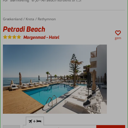
tilkøbes
Værelser
med
plads til
Grækenland
Petradi Beach
Forside
Kreta
Rethymnon
6
Petradi Beach
personer
Morgenmad
-
Hotel
gem
Rethymnon
+
centrum –
Alletiders