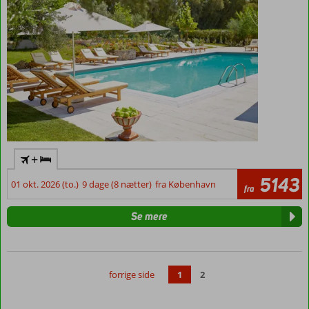
+
5143
01 okt. 2026 (to.)
9 dage (8 nætter)
fra København
fra
Se mere
forrige side
1
2