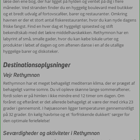
læse den ene bog, der har ligget på hylden og ventet på dig i flere
måneder. Ved stranden finder du en hyggelig boulevard med butikker
og et bredt udvalg af fortovscaféer, barer og restauranter. Omkring
havnen er der et stort antal fiskerestauranter, hvor du kan nyde dagens
friske fangst. Find en hver dag et hyggeligt spisested og stift
bekendtskab med det lækre middelhavskøkken. Rethymnon har en
labyrint af små, smalle gader, hvor du kan købe lokale urter og
produkter i løbet af dagen og om aftenen danse i en af de utallige
hyggelige barer og diskoteker.
Destinationsoplysninger
Vejr Rethymnon
Rethymnon har et meget behageligt mediterran klima, der er præget af
behageligt varme somre. Du vil opleve skønne lange sommeraftener,
fordi solen er på himlen i ikke mindre end 12 timer om dagen. Om
foråret og efteråret er det allerede behageligt at være der med cirka 23
grader i gennemsnit. I højsæsonen ligger temperaturen gennemsnitligt
på 32 grader. En kølig havbrise og et 'forfriskende dukkert' sørger for
den optimale feriefølelse!
Seværdigheder og aktiviteter i Rethymnon