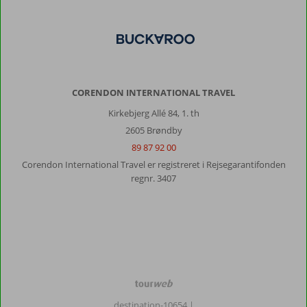
CORENDON INTERNATIONAL TRAVEL
Kirkebjerg Allé 84, 1. th
2605 Brøndby
89 87 92 00
Corendon International Travel er registreret i Rejsegarantifonden
regnr. 3407
TourWeb
©
destination-10654
|