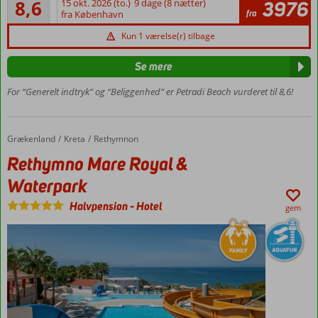
1,5 km
8,6
15 okt. 2026 (to.)
9 dage (8 nætter)
3976
7
fra
fra København
På
anmeldelser
stranden
Kun 1 værelse(r) tilbage
Moderne
boutique
Se mere
hotel
For “Generelt indtryk” og “Beliggenhed” er Petradi Beach vurderet til 8,6!
Perfekt
til par
Grækenland
Rethymno Mare Royal & Waterpark
Forside
Kreta
Rethymnon
Rethymno Mare Royal &
Waterpark
Halvpension
-
Hotel
gem