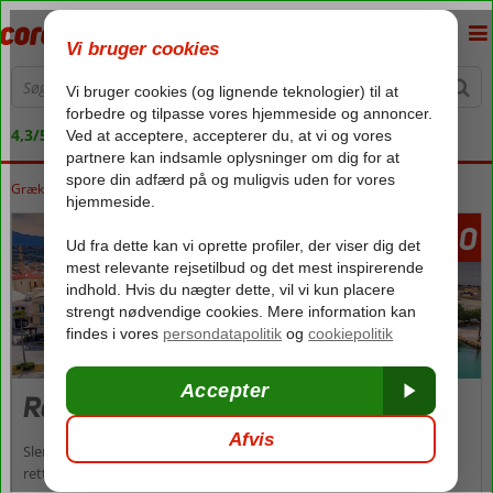
4,3/5 på Trustpilot
Grækenland
Forside
Kreta
Kreta
Rethymnon
2960
fra
Rethymnon
Slentre afslappet gennem smalle gader, spis lækre typisk græske
retter i restauranter fulde af atmosfære, og køb de dejligste