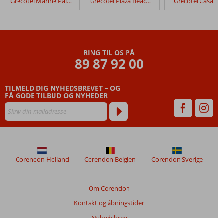
Grecotel Marine Palace & Aqua Park
Grecotel Plaza Beach House
Grecotel Casa 
Beach
Anmeldelser,
der
er
RING TIL OS PÅ
ældre
89 87 92 00
end
48
TILMELD DIG NYHEDSBREVET – OG
måneder,
FÅ GODE TILBUD OG NYHEDER
vises
ikke
længere
for
at
sikre
relevansen
Corendon Holland
Corendon Belgien
Corendon Sverige
af
de
viste
Om Corendon
anmeldelser.
Kontakt og åbningstider
Mere
om
Nyhedsbrev