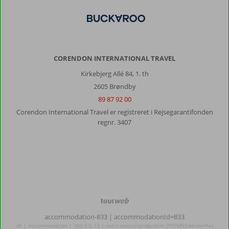
med
bad,
balkon
og
terrasse
CORENDON INTERNATIONAL TRAVEL
er
dog
Kirkebjerg Allé 84, 1. th
noget
2605 Brøndby
varieret
89 87 92 00
i
størrelse.
Corendon International Travel er registreret i Rejsegarantifonden
Værelse
regnr. 3407
til
3
til
4
personer
kan
godt
have
TourWeb
en
©
accommodation-833
| accommodationId=833
mindre
NetMatch
dk | Accommodation | 380.0.0.13 | netm-web-ui-production-7f756f55dd-mm9vq