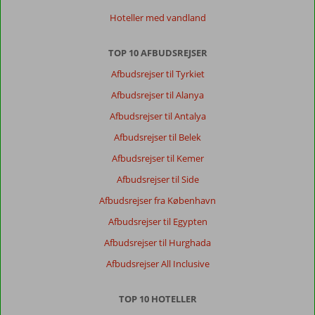
Om
Hoteller med vandland
Cactus
Beach:
Dejligt
TOP 10 AFBUDSREJSER
hotel
Afbudsrejser til Tyrkiet
for
både
Afbudsrejser til Alanya
børn
Afbudsrejser til Antalya
og
voksne.
Afbudsrejser til Belek
Delt
Afbudsrejser til Kemer
op
i
Afbudsrejser til Side
områder
Afbudsrejser fra København
så
det
Afbudsrejser til Egypten
virker
Afbudsrejser til Hurghada
overskueligt.
Pools
Afbudsrejser All Inclusive
i
hvert
TOP 10 HOTELLER
område.