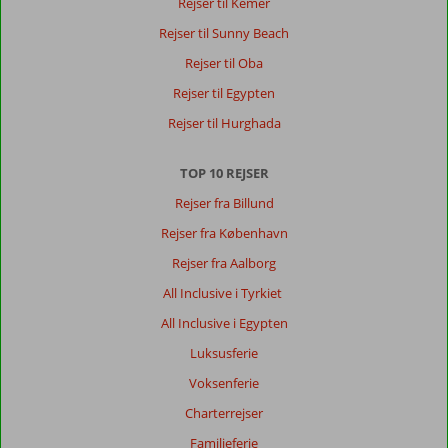
Rejser til Kemer
for
Rejser til Sunny Beach
børn
da
Rejser til Oba
man
Rejser til Egypten
skal
et
Rejser til Hurghada
stykke
ud
TOP 10 REJSER
før
det
Rejser fra Billund
bliver
Rejser fra København
dybt.
Byliv
Rejser fra Aalborg
med
All Inclusive i Tyrkiet
mange
butikker
All Inclusive i Egypten
og
Luksusferie
spisesteder
lige
Voksenferie
udenfor
Charterrejser
døren
Familieferie