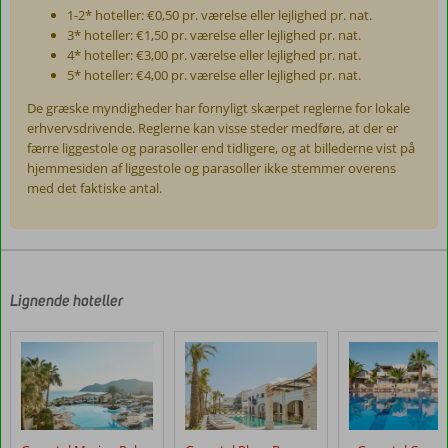
1-2* hoteller: €0,50 pr. værelse eller lejlighed pr. nat.
3* hoteller: €1,50 pr. værelse eller lejlighed pr. nat.
4* hoteller: €3,00 pr. værelse eller lejlighed pr. nat.
5* hoteller: €4,00 pr. værelse eller lejlighed pr. nat.
De græske myndigheder har fornyligt skærpet reglerne for lokale
erhvervsdrivende. Reglerne kan visse steder medføre, at der er
færre liggestole og parasoller end tidligere, og at billederne vist på
hjemmesiden af liggestole og parasoller ikke stemmer overens
med det faktiske antal.
Anmeldelserne
er
skrevet
af
Lignende hoteller
vores
kunder
efter
deres
ophold
på
Cactus