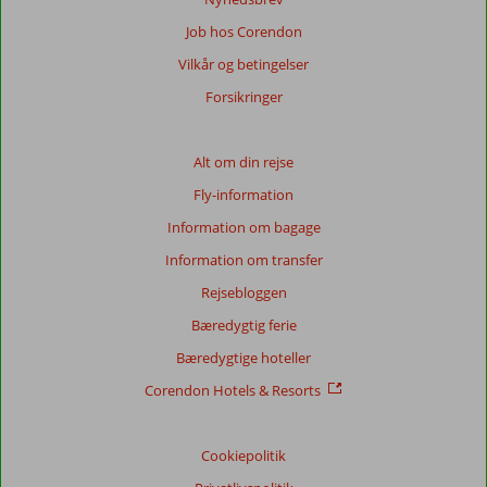
vores
Job hos Corendon
anmeldelser.
Vilkår og betingelser
Totalscore
Forsikringer
Baseret
på:
Alt om din rejse
73
Fly-information
anmeldelser
Information om bagage
Information om transfer
Score
Rejsebloggen
fordeling
Generelt indtryk
8,4
Maden
7,7
Bæredygtig ferie
Beliggenhed
8,5
Værelserne
7,9
Bæredygtige hoteller
Service
8,4
Børnevenlig
8,5
Pris/kvalitet
8,0
Wifi-kvalitet
7,6
Corendon Hotels & Resorts
Vores
Cookiepolitik
gæsters
anmeldelser