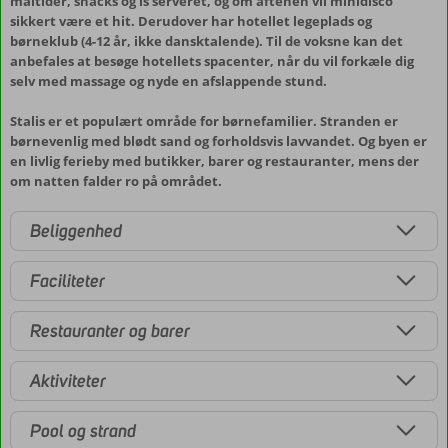
måltider, snacks og is serveret, og om aftenen vil minidisco
sikkert være et hit. Derudover har hotellet legeplads og
børneklub (4-12 år, ikke dansktalende). Til de voksne kan det
anbefales at besøge hotellets spacenter, når du vil forkæle dig
selv med massage og nyde en afslappende stund.
Stalis er et populært område for børnefamilier. Stranden er
børnevenlig med blødt sand og forholdsvis lavvandet. Og byen er
en livlig ferieby med butikker, barer og restauranter, mens der
om natten falder ro på området.
Beliggenhed
Faciliteter
Restauranter og barer
Aktiviteter
Pool og strand