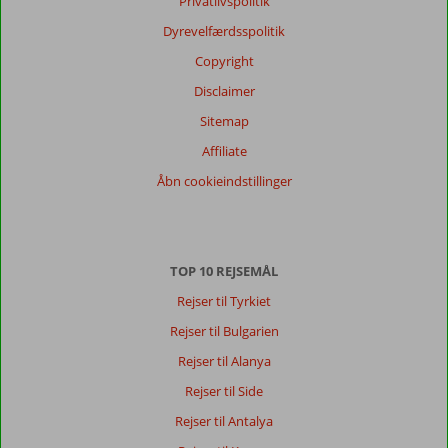
Privatlivspolitik
Sprog
Dyrevelfærdsspolitik
Dansk (3)
Copyright
Filtrer
rejseselskab
Disclaimer
Alle
Sitemap
Sorter
Affiliate
dato (ny > gammel)
Åbn cookieindstillinger
Anonym
9,0
Denmark
TOP 10 REJSEMÅL
Familie med mindre børn
,
15 juli 2023
Rejser til Tyrkiet
Rejser til Bulgarien
Om
Rejser til Alanya
Stalis:
Rejser til Side
Dejlig
Rejser til Antalya
sandstrand,
godt