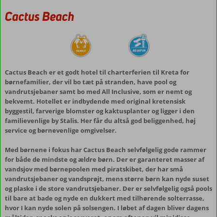
Cactus Beach
Cactus Beach er et godt hotel til charterferien til Kreta for
børnefamilier, der vil bo tæt på stranden, have pool og
vandrutsjebaner samt bo med All Inclusive, som er nemt og
bekvemt. Hotellet er indbydende med original kretensisk
byggestil, farverige blomster og kaktusplanter og ligger i den
familievenlige by Stalis. Her får du altså god beliggenhed, høj
service og børnevenlige omgivelser.
Med børnene i fokus har Cactus Beach selvfølgelig gode rammer
for både de mindste og ældre børn. Der er garanteret masser af
vandsjov med børnepoolen med piratskibet, der har små
vandrutsjebaner og vandsprøjt, mens større børn kan nyde suset
og plaske i de store vandrutsjebaner. Der er selvfølgelig også pools
til bare at bade og nyde en dukkert med tilhørende solterrasse,
hvor I kan nyde solen på solsengen. I løbet af dagen bliver dagens