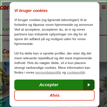
4,3/5 på Trustpilot
Grækenland
Forside
Kreta
Stalis
Cactus Beach
Cactus Beach
All Inclusive
-
Hotel