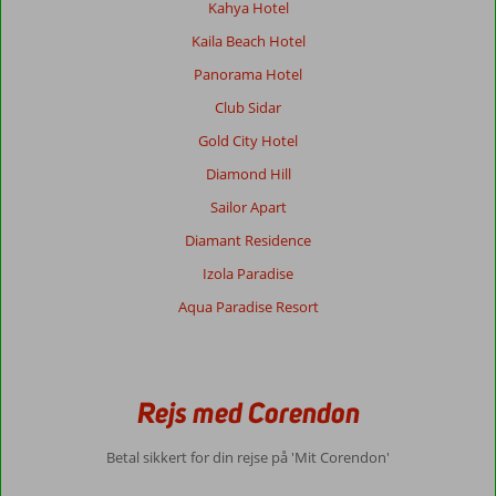
Bar
Kahya Hotel
i
Kaila Beach Hotel
hvert
område.
Panorama Hotel
Hotellet
Club Sidar
meget
stort,
Gold City Hotel
dette
Diamond Hill
mærkes
ikke,
Sailor Apart
da
Diamant Residence
det
er
Izola Paradise
opdelt
Aqua Paradise Resort
i
små
afdelinger.
Omgivelserne
er
Rejs med Corendon
smukt
beplantet.
Betal sikkert for din rejse på 'Mit Corendon'
Pæne
værelser