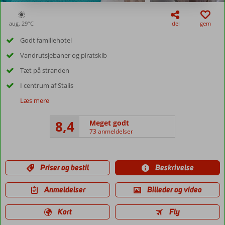
aug. 29°
C
del
gem
Godt familiehotel
Vandrutsjebaner og piratskib
Tæt på stranden
I centrum af Stalis
Læs mere
8,4
Meget godt
73 anmeldelser
Priser og bestil
Beskrivelse
Anmeldelser
Billeder og video
Kort
Fly