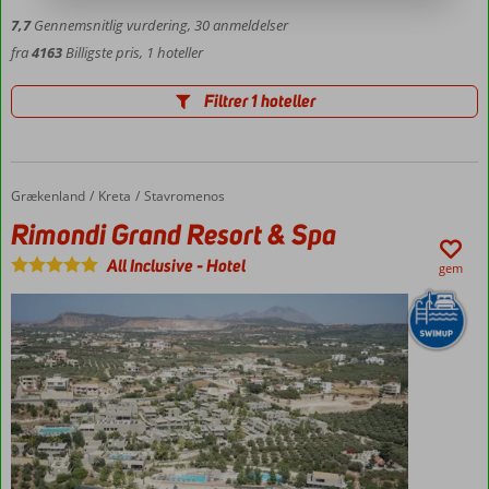
7,7
Gennemsnitlig vurdering,
30
anmeldelser
fra
4163
Billigste pris, 1 hoteller
Filtrer 1 hoteller
Grækenland
Rimondi Grand Resort & Spa
Forside
Kreta
Stavromenos
Rimondi Grand Resort & Spa
All Inclusive
-
Hotel
gem