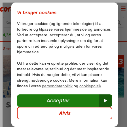
4,3/5 på Trustpilot
Grækenland
Forside
Kreta
Kreta
Stavromenos
4163
fra
Stavromenos
Billeder og video
kort