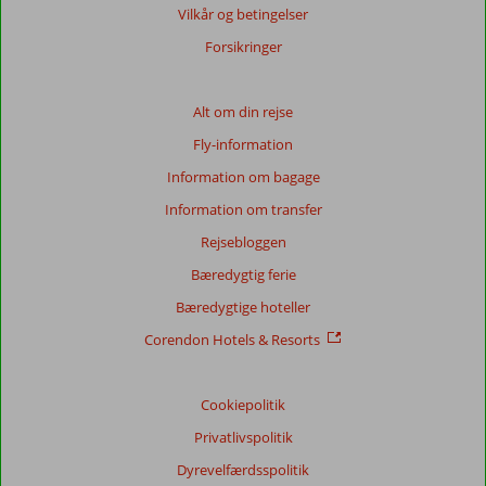
om
Vilkår og betingelser
vores
Forsikringer
anmeldelser.
Totalscore
Alt om din rejse
Fly-information
Baseret
på:
Information om bagage
338
Information om transfer
anmeldelser
Rejsebloggen
Bæredygtig ferie
Score
Bæredygtige hoteller
fordeling
Generelt indtryk
8,4
Maden
8,5
Corendon Hotels & Resorts
Beliggenhed
9,1
Værelserne
7,3
Service
9,1
Børnevenlig
7,2
Pris/kvalitet
8,4
Wifi-kvalitet
8,1
Cookiepolitik
Privatlivspolitik
Vores
Dyrevelfærdsspolitik
gæsters