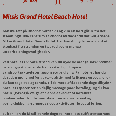
Kort
Fly
Mitsis Grand Hotel Beach Hotel
Ganske tæt på Rhodos’ nordspids og kun en kort gåtur fra det
stemningsfulde centrum af Rhodos by finder du det 5-stjernede
Mitsis Grand Hotel Beach Hotel. Her kan du nyde ferien blot et
stenkast fra stranden og tæt ved byens mange
underholdningsmuligheder.
Ved hotellets private strand kan du nyde de mange solskinstimer
på en liggestol, eller du kan kaste dig ud i sjove
vandsportsaktiviteter, såsom scuba diving. På hotellet har du
desuden mulighed for at være aktiv med fx fitness og yoga, eller
du kan tage et slag tennis. Til de mere afslappende dage tilbyder
hotellets spacenter en dejlig massage (mod betaling), og du kan
naturligvis også vælge at slappe af ved et af hotellets
poolområder. For de mindste er her en børnepool og i
børneklubben arrangeres sjove aktiviteter i løbet af ferien.
Sulten kan du få stillet hele døgnet i hotellets buffetrestaurant