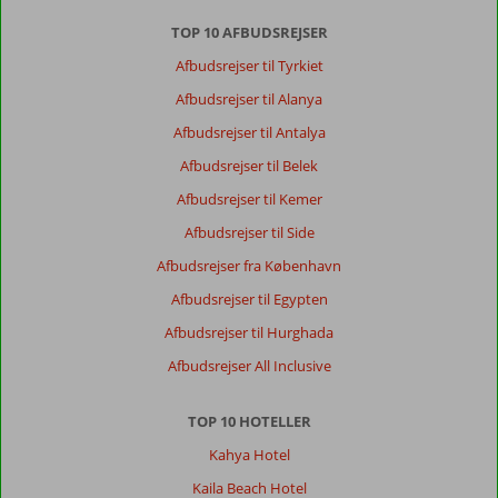
med
rengøring,
TOP 10 AFBUDSREJSER
service
Afbudsrejser til Tyrkiet
og
forplejning
Afbudsrejser til Alanya
i
Afbudsrejser til Antalya
top.
Men….jeg
Afbudsrejser til Belek
fik
Afbudsrejser til Kemer
madforgiftning
på
Afbudsrejser til Side
hotellet…
Afbudsrejser fra København
ikke
så
Afbudsrejser til Egypten
godt.
Afbudsrejser til Hurghada
Til
gengæld
Afbudsrejser All Inclusive
gjorde
personalet
TOP 10 HOTELLER
alt
for
Kahya Hotel
at
Kaila Beach Hotel
hjælpe