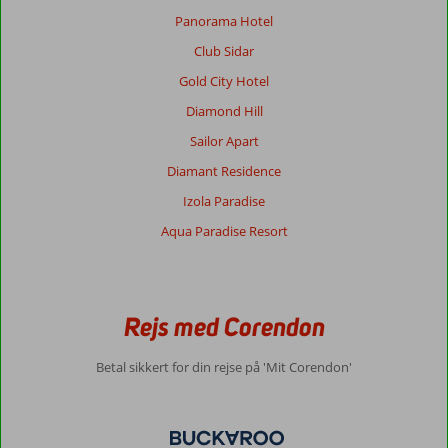
mig,
Panorama Hotel
da
Club Sidar
de
fik
Gold City Hotel
det
Diamond Hill
at
vide.
Sailor Apart
Diamant Residence
Generelt indtryk
9
Maden
8
Beliggenhed
10
Værelserne
8
Izola Paradise
Service
10
Børnevenlig
-
Aqua Paradise Resort
Pris/kvalitet
10
Wifi-kvalitet
9
Kamilla
9,0
Rejs med Corendon
Denmark
Familie med store børn
Betal sikkert for din rejse på 'Mit Corendon'
,
15 juni 2024
Om