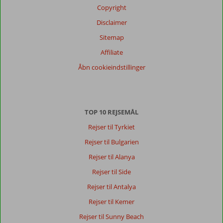
anmeldelser
Copyright
Sprog
Disclaimer
Dansk (14)
Sitemap
Filtrer
rejseselskab
Affiliate
Alle
Åbn cookieindstillinger
Sorter
dato (ny > gammel)
TOP 10 REJSEMÅL
Susanne
9,0
Rejser til Tyrkiet
Denmark
Rejser til Bulgarien
Med partner
,
28 september 2024
Rejser til Alanya
Rejser til Side
Om
Rejser til Antalya
Rhodos
Rejser til Kemer
by:
Rejser til Sunny Beach
Rhodos