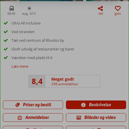
00:45
aug. 32°
C
del
gem
Ultra All Inclusive
Ved stranden
Tæt ved centrum af Rhodos by
Godt udvalg af restauranter og barer
Værelser med plads til 4
Læs mere
8,4
Meget godt
338 anmeldelser
Priser og bestil
Beskrivelse
Anmeldelser
Billeder og video