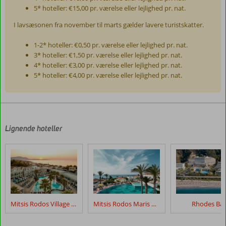
5* hoteller: €15,00 pr. værelse eller lejlighed pr. nat.
I lavsæsonen fra november til marts gælder lavere turistskatter.
1-2* hoteller: €0,50 pr. værelse eller lejlighed pr. nat.
3* hoteller: €1,50 pr. værelse eller lejlighed pr. nat.
4* hoteller: €3,00 pr. værelse eller lejlighed pr. nat.
5* hoteller: €4,00 pr. værelse eller lejlighed pr. nat.
Anmeldelserne
er
skrevet
af
Lignende hoteller
vores
kunder
efter
deres
ophold
på
Mitsis
Mitsis Rodos Village Beach Hotel & Spa
Mitsis Rodos Maris Resort & Spa
Rhodes Ba
Grand
Hotel