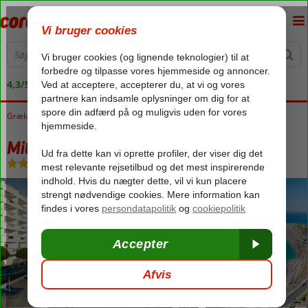
4,3/5 på Trustpilot
Grækenland
Forside
Rhodos
Rhodos by
Mitsis Grand Hotel Beach Hotel
Mitsis Grand Hotel Beach Hotel
Ultra All Inclusive
-
Hotel