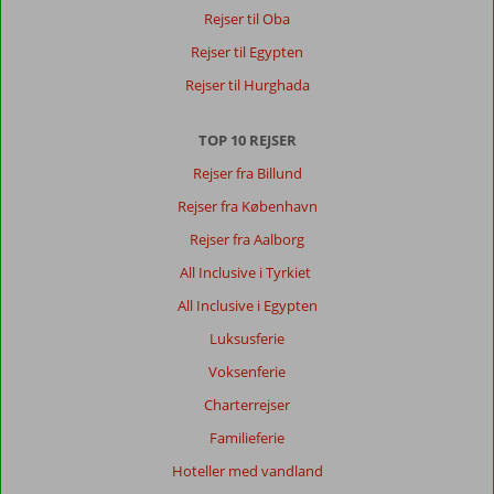
by
Rejser til Oba
har
Rejser til Egypten
alle
muligheder,
Rejser til Hurghada
fra
stand
TOP 10 REJSER
og
sol
Rejser fra Billund
til
Rejser fra København
historiske
sightseeing
Rejser fra Aalborg
og
All Inclusive i Tyrkiet
shopping.
All Inclusive i Egypten
Om
Luksusferie
Mitsis
Grand
Voksenferie
Hotel
Charterrejser
Beach
Hotel:
Familieferie
Super
Hoteller med vandland
hotel