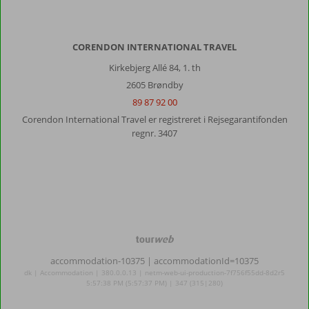
Rhodos
by:
Placeringen
er
CORENDON INTERNATIONAL TRAVEL
fantastisk
Kirkebjerg Allé 84, 1. th
med
2605 Brøndby
masser
af
89 87 92 00
butikker
Corendon International Travel er registreret i Rejsegarantifonden
restauranter
regnr. 3407
og
barer
omkring.
Det
eneste,
jeg
tror,
var
TourWeb
mislykket,
©
accommodation-10375
| accommodationId=10375
så
NetMatch
dk | Accommodation | 380.0.0.13 | netm-web-ui-production-7f756f55dd-8d2r5
at
5:57:38 PM (5:57:37 PM) | 347 (315|280)
sige.
Strand