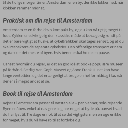
til de tidlige morgentimer. Amsterdam er en by, der ikke lukker ned, når
klokken rammer midnat.
Praktisk om din rejse til Amsterdam
Amsterdam er en forholdsvis kompakt by, og du kan nå rigtig meget til
fods. Cyklen er selvfølgelig den klassiske måde at bevæge sig rundt på –
det er bare vigtigt at huske, at cykeltrafikken skal tages seriøst, og at du
skal respektere de separate cykelstier. Den offentlige transport er nem
og dækker det meste af byen, hvis benene skal holde en pause.
Uanset hvornår du rejser, er det en god idé at booke populære museer
på forhånd. Særligt Van Gogh Museet og Anne Frank Huset kan have
lange ventetider, og det er ærgerligt at bruge en hel formiddag i kø, når
der er så meget andet at se.
Book til rejse til Amsterdam
Rejser til Amsterdam passer til næsten alle – par, venner, solo-rejsende.
Byen er åben, enkel at navigere i og har noget at byde på, uanset hvad
du har lyst til. Tre dage er nok til at se det vigtigste, men en uge er ikke
for meget, hvis du vil have ro til at fordybe dig.