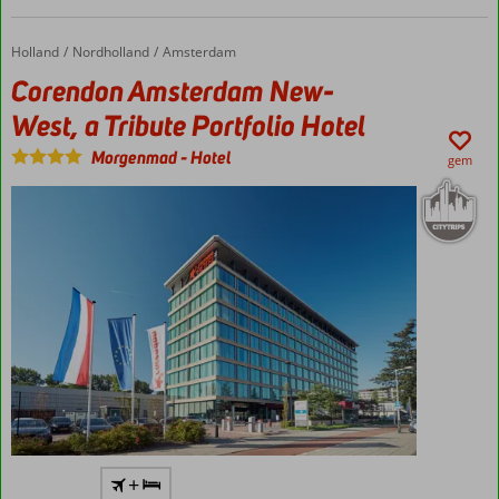
Spacenter
og
Holland
Corendon Amsterdam New-West, a Tribute Portfolio Hotel
Forside
Nordholland
Amsterdam
Starbucks
Corendon Amsterdam New-
cafe
West, a Tribute Portfolio Hotel
Morgenmad
-
Hotel
gem
Perfekt til
+
storbyferie