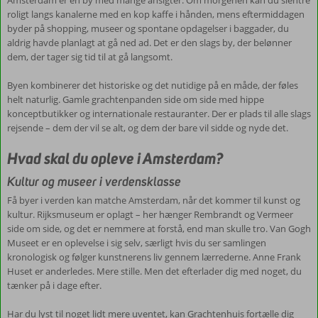
Amsterdam er en by med mange ansigter. Om morgenen kan du slentre
roligt langs kanalerne med en kop kaffe i hånden, mens eftermiddagen
byder på shopping, museer og spontane opdagelser i baggader, du
aldrig havde planlagt at gå ned ad. Det er den slags by, der belønner
dem, der tager sig tid til at gå langsomt.
Byen kombinerer det historiske og det nutidige på en måde, der føles
helt naturlig. Gamle grachtenpanden side om side med hippe
konceptbutikker og internationale restauranter. Der er plads til alle slags
rejsende – dem der vil se alt, og dem der bare vil sidde og nyde det.
Hvad skal du opleve i Amsterdam?
Kultur og museer i verdensklasse
Få byer i verden kan matche Amsterdam, når det kommer til kunst og
kultur. Rijksmuseum er oplagt – her hænger Rembrandt og Vermeer
side om side, og det er nemmere at forstå, end man skulle tro. Van Gogh
Museet er en oplevelse i sig selv, særligt hvis du ser samlingen
kronologisk og følger kunstnerens liv gennem lærrederne. Anne Frank
Huset er anderledes. Mere stille. Men det efterlader dig med noget, du
tænker på i dage efter.
Har du lyst til noget lidt mere uventet, kan Grachtenhuis fortælle dig