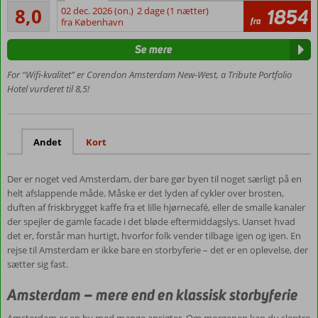
Meget godt
8,0
02 dec. 2026 (on.)
2 dage (1 nætter)
1854
15 minutter
8
fra
fra København
til centrum
anmeldelser
af
Se mere
Amsterdam
Tæt på
For “Wifi-kvalitet” er Corendon Amsterdam New-West, a Tribute Portfolio
lufthavnen
Hotel vurderet til 8,5!
Stort
wellnessområde
på 1.000 m²
Andet
Kort
Der er noget ved Amsterdam, der bare gør byen til noget særligt på en
helt afslappende måde. Måske er det lyden af cykler over brosten,
duften af friskbrygget kaffe fra et lille hjørnecafé, eller de smalle kanaler
der spejler de gamle facade i det bløde eftermiddagslys. Uanset hvad
det er, forstår man hurtigt, hvorfor folk vender tilbage igen og igen. En
rejse til Amsterdam er ikke bare en storbyferie – det er en oplevelse, der
sætter sig fast.
Amsterdam – mere end en klassisk storbyferie