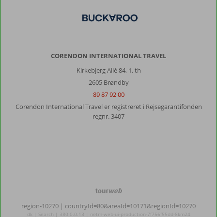
CORENDON INTERNATIONAL TRAVEL
Kirkebjerg Allé 84, 1. th
2605 Brøndby
89 87 92 00
Corendon International Travel er registreret i Rejsegarantifonden
regnr. 3407
TourWeb
©
region-10270
| countryId=80&areaId=10171&regionId=10270
NetMatch
dk | Search | 380.0.0.13 | netm-web-ui-production-7f756f55dd-8km24