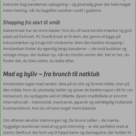
historien bag kanalernes opbygning – og pludselig giver det hele meget
mere mening, når du bagefter vandrer rundt i gaderne.
Shopping fra stort til småt
Kalverstraat har de store kæder, hvis du vil have kendte mærker og god
plads på fortovet. PC Hooftstraat er til dem, der gerne vil kigge på
luksusmærker og bruge tid i vinduerne. Men den bedste shopping i
Amsterdam finder du egentlig langs kanalerne – i de små butikker og
vintage-shops, der dukker op, når du mindst venter det. Det er her, du
finder det, du ikke vidste, du ledte efter.
Mad og byliv – fra brunch til natklub
Amsterdam tager mad seriøst. Ikke på en stiv og formel måde, men på
den måde, hvor du pludselig sidder og spiser de bedste tapas i dit liv i en
restaurant, du opdagede ved et tilfælde. Byens madbillede er enormt
internationalt – indonesisk, mexicansk, japansk og selvfølgelig hollandsk
husmandskost, hvis du vil have noget mere klassisk.
Om aftenen ændrer stemningen sig. De brune caféer – de mørke,
hyggelige stamkroer med øl og god stemning – er det perfekte sted at
starte. Derfra er der kort vej til hippe barer og dansegulve, der holder liv