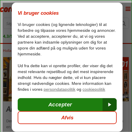
4,3/5 på Trustpilot
Holland
Forside
Nordholland
Amsterdam
1801
fra
Amsterdam
Der er noget ved Amsterdam, der bare gør byen til noget særligt på
en helt afslappende måde. Måske er det lyden af cykler over