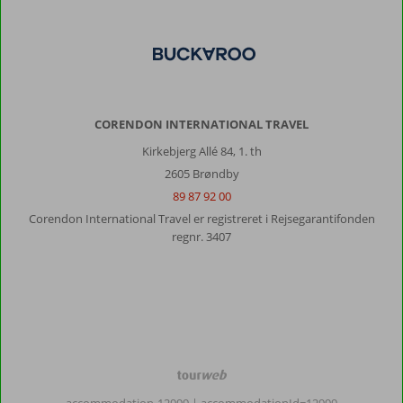
CORENDON INTERNATIONAL TRAVEL
Kirkebjerg Allé 84, 1. th
2605 Brøndby
89 87 92 00
Corendon International Travel er registreret i Rejsegarantifonden
regnr. 3407
TourWeb
©
accommodation-12999
| accommodationId=12999