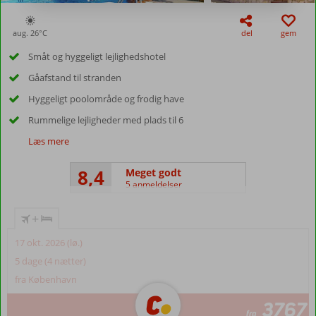
aug. 26°
C
del
gem
Småt og hyggeligt lejlighedshotel
Gåafstand til stranden
Hyggeligt poolområde og frodig have
Rummelige lejligheder med plads til 6
Læs mere
8,4
Meget godt
5 anmeldelser
+
17 okt. 2026 (lø.)
5 dage (4 nætter)
fra København
3767
fra