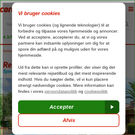
4,3/5 på Trustpilot
Italien
Forside
Sicilien
Cefalù
Residence Fontana Barone
Residence Fontana Barone
Special category
Uden pension
-
Lejlighed