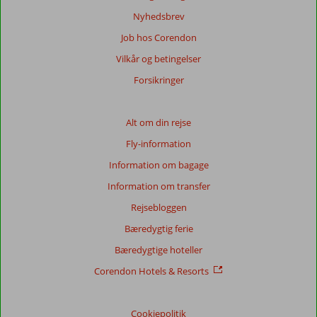
Mere
Nyhedsbrev
om
Job hos Corendon
vores
anmeldelser.
Vilkår og betingelser
Forsikringer
Totalscore
Baseret
Alt om din rejse
på:
Fly-information
5
anmeldelser
Information om bagage
Information om transfer
Rejsebloggen
Score
fordeling
Bæredygtig ferie
Generelt indtryk
8,4
Maden
9,0
Bæredygtige hoteller
Beliggenhed
8,4
Værelserne
8,0
Service
8,2
Børnevenlig
8,3
Corendon Hotels & Resorts
Pris/kvalitet
8,4
Wifi-kvalitet
7,0
Cookiepolitik
Vores