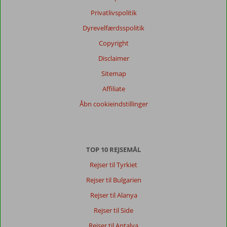
gæsters
Privatlivspolitik
anmeldelser
Sprog
Dyrevelfærdsspolitik
Dansk (0)
Copyright
Filtrer
Disclaimer
rejseselskab
Sitemap
Alle
Affiliate
Sorter
Åbn cookieindstillinger
dato (ny > gammel)
Der
TOP 10 REJSEMÅL
er
ingen
Rejser til Tyrkiet
anmeldelser
Rejser til Bulgarien
på
Dansk,
Rejser til Alanya
vælg
Rejser til Side
et
andet
Rejser til Antalya