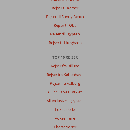
sprog
Rejser til Kemer
her
Rejser til Sunny Beach
Rejser til Oba
Rejser til Egypten
Rejser til Hurghada
TOP 10 REJSER
Rejser fra Billund
Rejser fra København
Rejser fra Aalborg
All Inclusive i Tyrkiet
All Inclusive i Egypten
Luksusferie
Voksenferie
Charterrejser