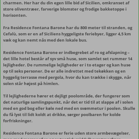
charmen. Her har du din egen lille bid af Sicilien, omkranset af
store oliventræer, farverige blomster og frodige bakketoppe i
horisonten.
Fra Residence Fontana Barone har du 800 meter til stranden, og
Cefalù, som er en af Siciliens hyggeligste feriebyer, ligger 4,5 km
væk og kan nemt nås med den lokale bus.
Residence Fontana Barone er indbegrebet af ro og afslapning –
det lille hotel består af syv små huse, som samlet set rummer 14
lejligheder. De rummelige lejligheder er i to etager og kan huse
op til seks personer. De er alle indrettet med tekøkken og en
hyggelig terrasse med pergola, hvor du kan trække i skygge, når
solen står højest på himlen.
Til lejlighederne hører et dejligt poolområde, der fungerer som
det naturlige samlingspunkt, når det er tid til at slappe af i solen
med en god bog eller køle ned med en svømmetur i poolen. Skulle
du få lyst til lidt koldt at drikke, sørger poolbaren for kolde
forfriskninger.
Residence Fontana Barone er ferie uden store armbevægelser,