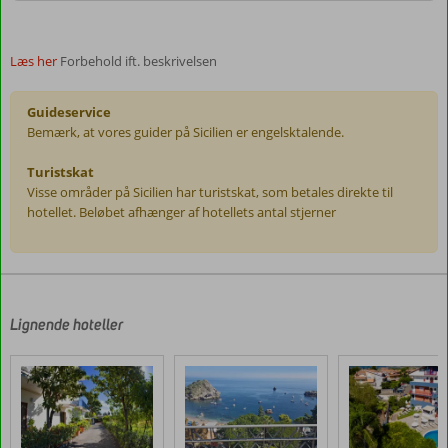
Læs her
Forbehold ift. beskrivelsen
Guideservice
Bemærk, at vores guider på Sicilien er engelsktalende.
Turistskat
Visse områder på Sicilien har turistskat, som betales direkte til
hotellet. Beløbet afhænger af hotellets antal stjerner
Anmeldelserne
er
skrevet
af
Lignende hoteller
vores
kunder
efter
deres
ophold
på