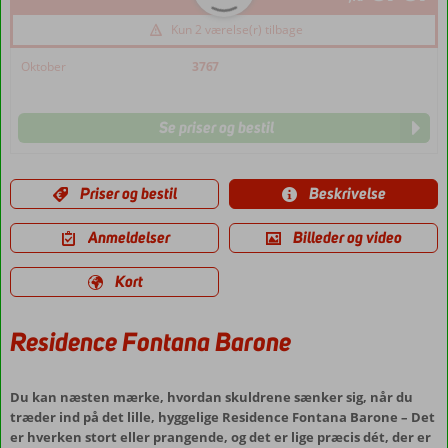
Kun 2 værelse(r) tilbage
Oktober
3767
Se priser og bestil
Priser og bestil
Beskrivelse
Anmeldelser
Billeder og video
Kort
Residence Fontana Barone
Du kan næsten mærke, hvordan skuldrene sænker sig, når du
træder ind på det lille, hyggelige Residence Fontana Barone – Det
er hverken stort eller prangende, og det er lige præcis dét, der er