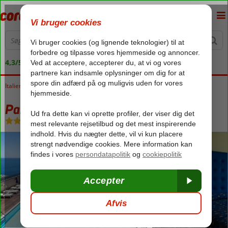
4,3/5 på Trustpilot
Italien
Forside
Sicilien
Giardini Naxos
Panoramic Hotel
Panoramic Hotel
Morgenmad
-
Hotel