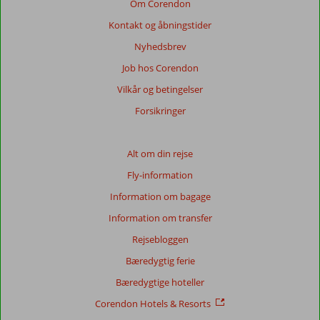
Om Corendon
anmeldelser.
Kontakt og åbningstider
Mere
om
Nyhedsbrev
vores
Job hos Corendon
anmeldelser.
Vilkår og betingelser
Totalscore
Forsikringer
Baseret
på:
Alt om din rejse
6
Fly-information
anmeldelser
Information om bagage
Information om transfer
Score
Rejsebloggen
fordeling
Generelt indtryk
7,2
Maden
5,0
Bæredygtig ferie
Beliggenhed
8,2
Værelserne
6,8
Bæredygtige hoteller
Service
7,3
Børnevenlig
-
Pris/kvalitet
7,3
Wifi-kvalitet
6,2
Corendon Hotels & Resorts