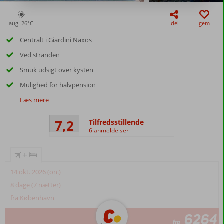
aug. 26°
C
del
gem
Centralt i Giardini Naxos
Ved stranden
Smuk udsigt over kysten
Mulighed for halvpension
Læs mere
7,2
Tilfredsstillende
6 anmeldelser
+
14 okt. 2026 (on.)
8 dage (7 nætter)
fra København
6264
fra