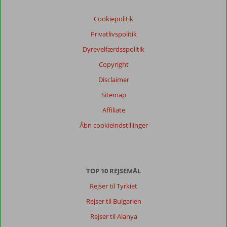
Vores
Cookiepolitik
gæsters
anmeldelser
Privatlivspolitik
Sprog
Dyrevelfærdsspolitik
Dansk (0)
Copyright
Filtrer
rejseselskab
Disclaimer
Alle
Sitemap
Sorter
Affiliate
dato (ny > gammel)
Åbn cookieindstillinger
Der
er
TOP 10 REJSEMÅL
ingen
anmeldelser
Rejser til Tyrkiet
på
Rejser til Bulgarien
Dansk,
vælg
Rejser til Alanya
et