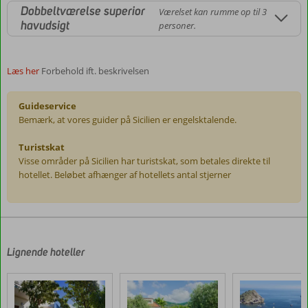
Dobbeltværelse superior
Værelset kan rumme op til 3
havudsigt
personer.
Læs her
Forbehold ift. beskrivelsen
Guideservice
Bemærk, at vores guider på Sicilien er engelsktalende.
Turistskat
Visse områder på Sicilien har turistskat, som betales direkte til
hotellet. Beløbet afhænger af hotellets antal stjerner
Anmeldelserne
er
skrevet
af
Lignende hoteller
vores
kunder
efter
deres