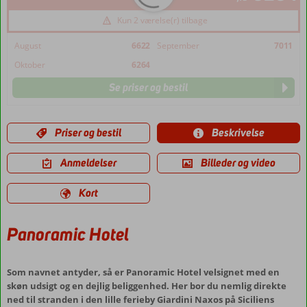
Kun 2 værelse(r) tilbage
August
6622
September
7011
Oktober
6264
Se priser og bestil
Priser og bestil
Beskrivelse
Anmeldelser
Billeder og video
Kort
Panoramic Hotel
Som navnet antyder, så er Panoramic Hotel velsignet med en
skøn udsigt og en dejlig beliggenhed. Her bor du nemlig direkte
ned til stranden i den lille ferieby Giardini Naxos på Siciliens