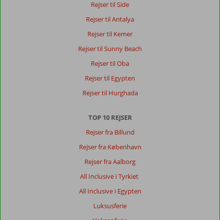
Rejser til Side
andet
sprog
Rejser til Antalya
her
Rejser til Kemer
Rejser til Sunny Beach
Rejser til Oba
Rejser til Egypten
Rejser til Hurghada
TOP 10 REJSER
Rejser fra Billund
Rejser fra København
Rejser fra Aalborg
All Inclusive i Tyrkiet
All Inclusive i Egypten
Luksusferie