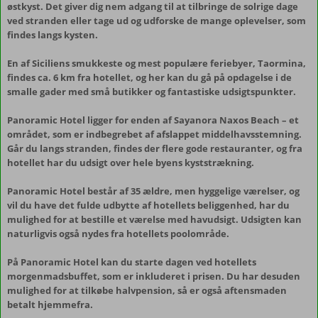
østkyst. Det giver dig nem adgang til at tilbringe de solrige dage
ved stranden eller tage ud og udforske de mange oplevelser, som
findes langs kysten.
En af Siciliens smukkeste og mest populære feriebyer, Taormina,
findes ca. 6 km fra hotellet, og her kan du gå på opdagelse i de
smalle gader med små butikker og fantastiske udsigtspunkter.
Panoramic Hotel ligger for enden af Sayanora Naxos Beach – et
området, som er indbegrebet af afslappet middelhavsstemning.
Går du langs stranden, findes der flere gode restauranter, og fra
hotellet har du udsigt over hele byens kyststrækning.
Panoramic Hotel består af 35 ældre, men hyggelige værelser, og
vil du have det fulde udbytte af hotellets beliggenhed, har du
mulighed for at bestille et værelse med havudsigt. Udsigten kan
naturligvis også nydes fra hotellets poolområde.
På Panoramic Hotel kan du starte dagen ved hotellets
morgenmadsbuffet, som er inkluderet i prisen. Du har desuden
mulighed for at tilkøbe halvpension, så er også aftensmaden
betalt hjemmefra.