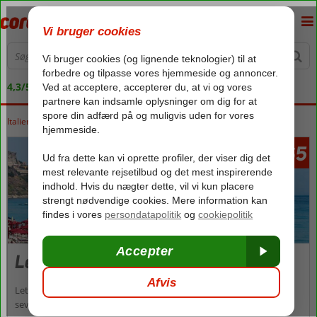
4,3/5 på Trustpilot
Italien
Forside
Sicilien
Sicilien
Letojanni
10165
fra
Letojanni
Letojanni er et godt valg for dig, der leder efter en rolig ferie med
seværdigheder i nærheden. Byen ligger nord for Taormina og