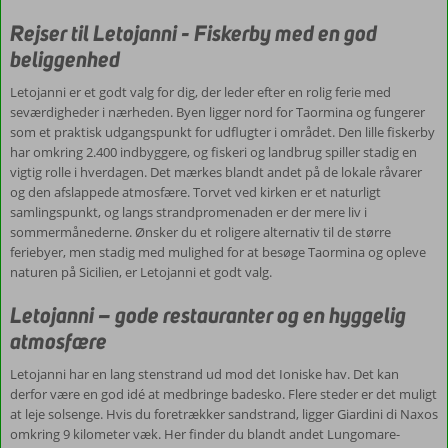
Skøn
Rejser til Letojanni - Fiskerby med en god
udsigt
beliggenhed
Letojanni er et godt valg for dig, der leder efter en rolig ferie med
seværdigheder i nærheden. Byen ligger nord for Taormina og fungerer
som et praktisk udgangspunkt for udflugter i området. Den lille fiskerby
har omkring 2.400 indbyggere, og fiskeri og landbrug spiller stadig en
vigtig rolle i hverdagen. Det mærkes blandt andet på de lokale råvarer
og den afslappede atmosfære. Torvet ved kirken er et naturligt
samlingspunkt, og langs strandpromenaden er der mere liv i
sommermånederne. Ønsker du et roligere alternativ til de større
feriebyer, men stadig med mulighed for at besøge Taormina og opleve
naturen på Sicilien, er Letojanni et godt valg.
Letojanni – gode restauranter og en hyggelig
atmosfære
Letojanni har en lang stenstrand ud mod det Ioniske hav. Det kan
derfor være en god idé at medbringe badesko. Flere steder er det muligt
at leje solsenge. Hvis du foretrækker sandstrand, ligger Giardini di Naxos
omkring 9 kilometer væk. Her finder du blandt andet Lungomare-