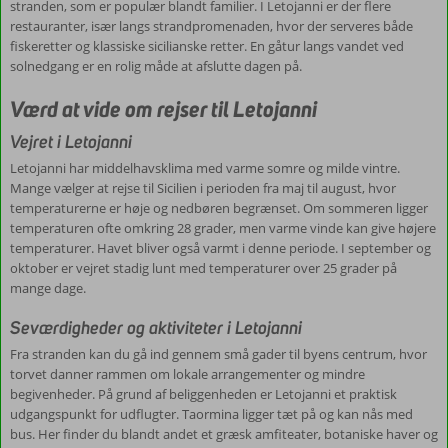
stranden, som er populær blandt familier. I Letojanni er der flere
restauranter, især langs strandpromenaden, hvor der serveres både
fiskeretter og klassiske sicilianske retter. En gåtur langs vandet ved
solnedgang er en rolig måde at afslutte dagen på.
Værd at vide om rejser til Letojanni
Vejret i Letojanni
Letojanni har middelhavsklima med varme somre og milde vintre.
Mange vælger at rejse til Sicilien i perioden fra maj til august, hvor
temperaturerne er høje og nedbøren begrænset. Om sommeren ligger
temperaturen ofte omkring 28 grader, men varme vinde kan give højere
temperaturer. Havet bliver også varmt i denne periode. I september og
oktober er vejret stadig lunt med temperaturer over 25 grader på
mange dage.
Seværdigheder og aktiviteter i Letojanni
Fra stranden kan du gå ind gennem små gader til byens centrum, hvor
torvet danner rammen om lokale arrangementer og mindre
begivenheder. På grund af beliggenheden er Letojanni et praktisk
udgangspunkt for udflugter. Taormina ligger tæt på og kan nås med
bus. Her finder du blandt andet et græsk amfiteater, botaniske haver og