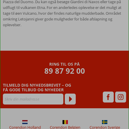
Piazza del Duomo. Du kan også besøge Giardini di Naxos eller tage på
udflugt til vulkanen Etna. For en anderledes oplevelse er det muligt at
tage til øen Vulcano, hvor der findes naturlige mudderbade. Området
omkring Letojanni giver gode muligheder for både afslapning og
oplevelser.
RING TIL OS PÅ
89 87 92 00
TILMELD DIG NYHEDSBREVET – OG
FÅ GODE TILBUD OG NYHEDER
Corendon Holland
Corendon Belgien
Corendon Sverige