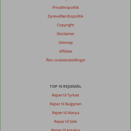
anmeldelser
Privatlivspolitik
Sprog
Dyrevelfærdsspolitik
Dansk (0)
Copyright
Filtrer
rejseselskab
Disclaimer
Alle
Sitemap
Sorter
Affiliate
dato (ny > gammel)
Åbn cookieindstillinger
Der
er
TOP 10 REJSEMÅL
ingen
anmeldelser
Rejser til Tyrkiet
på
Rejser til Bulgarien
Dansk,
vælg
Rejser til Alanya
et
Rejser til Side
andet
sprog
Rejser til Antalya