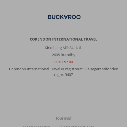
CORENDON INTERNATIONAL TRAVEL
Kirkebjerg Allé 84, 1. th
2605 Brøndby
89 87 92 00
Corendon International Travel er registreret i Rejsegarantifonden
regnr. 3407
TourWeb
©
accommodation-7762
| accommodationId=7762