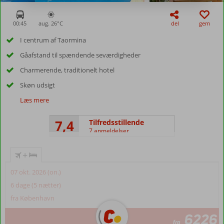
00:45
aug. 26°
C
del
gem
I centrum af Taormina
Gåafstand til spændende seværdigheder
Charmerende, traditionelt hotel
Skøn udsigt
Læs mere
7,4
Tilfredsstillende
7 anmeldelser
+
07 okt. 2026 (on.)
6 dage (5 nætter)
fra København
6226
fra