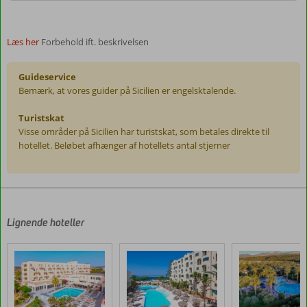
Læs her
Forbehold ift. beskrivelsen
Guideservice
Bemærk, at vores guider på Sicilien er engelsktalende.
Turistskat
Visse områder på Sicilien har turistskat, som betales direkte til
hotellet. Beløbet afhænger af hotellets antal stjerner
Anmeldelserne
er
skrevet
af
Lignende hoteller
vores
kunder
efter
deres
ophold
på