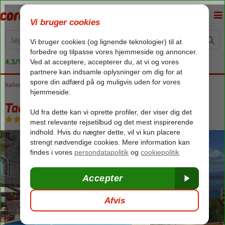
4,3/5 på Trustpilot
Italien
Forside
Sicilien
Taormina
Taormina Park
Taormina Park
Morgenmad
-
Hotel