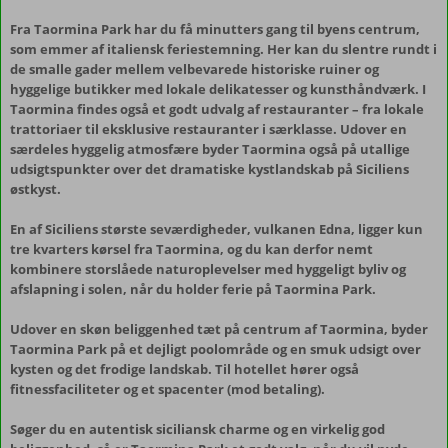
Fra Taormina Park har du få minutters gang til byens centrum,
som emmer af italiensk feriestemning. Her kan du slentre rundt i
de smalle gader mellem velbevarede historiske ruiner og
hyggelige butikker med lokale delikatesser og kunsthåndværk. I
Taormina findes også et godt udvalg af restauranter – fra lokale
trattoriaer til eksklusive restauranter i særklasse. Udover en
særdeles hyggelig atmosfære byder Taormina også på utallige
udsigtspunkter over det dramatiske kystlandskab på Siciliens
østkyst.
En af Siciliens største seværdigheder, vulkanen Edna, ligger kun
tre kvarters kørsel fra Taormina, og du kan derfor nemt
kombinere storslåede naturoplevelser med hyggeligt byliv og
afslapning i solen, når du holder ferie på Taormina Park.
Udover en skøn beliggenhed tæt på centrum af Taormina, byder
Taormina Park på et dejligt poolområde og en smuk udsigt over
kysten og det frodige landskab. Til hotellet hører også
fitnessfaciliteter og et spacenter (mod betaling).
Søger du en autentisk siciliansk charme og en virkelig god