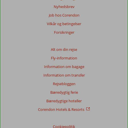
om
Nyhedsbrev
vores
Job hos Corendon
anmeldelser.
Vilkår og betingelser
Totalscore
Forsikringer
Baseret
på:
Alt om din rejse
7
Fly-information
anmeldelser
Information om bagage
Information om transfer
Score
Rejsebloggen
fordeling
Generelt indtryk
7,4
Maden
6,0
Bæredygtig ferie
Beliggenhed
8,4
Værelserne
4,9
Bæredygtige hoteller
Service
7,6
Børnevenlig
-
Pris/kvalitet
6,3
Wifi-kvalitet
5,6
Corendon Hotels & Resorts
Vores
Cookiepolitik
gæsters