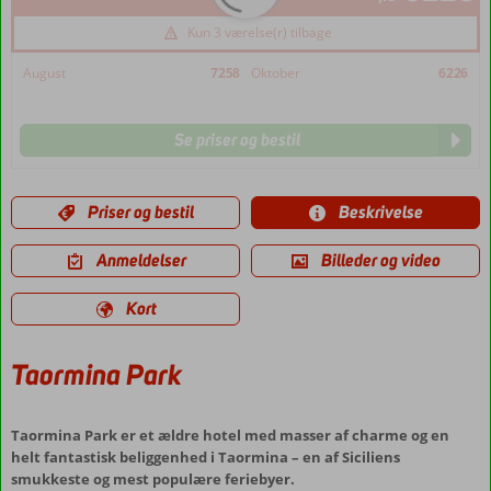
Kun 3 værelse(r) tilbage
August
7258
Oktober
6226
Se priser og bestil
Priser og bestil
Beskrivelse
Anmeldelser
Billeder og video
Kort
Taormina Park
Taormina Park er et ældre hotel med masser af charme og en
helt fantastisk beliggenhed i Taormina – en af Siciliens
smukkeste og mest populære feriebyer.