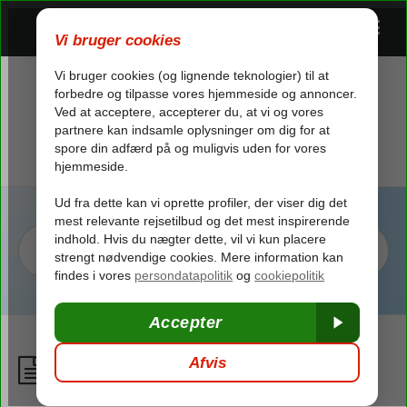
Prisændringer
/
Før afrejse
/
Prisændringer