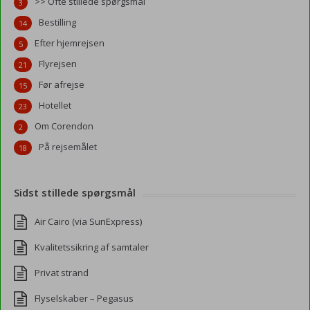
>> Ofte stillede spørgsmål
3
Bestilling
14
Efter hjemrejsen
5
Flyrejsen
21
Før afrejse
15
Hotellet
23
Om Corendon
2
På rejsemålet
18
Sidst stillede spørgsmål
Air Cairo (via SunExpress)
Kvalitetssikring af samtaler
Privat strand
Flyselskaber – Pegasus