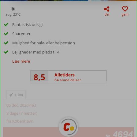
aug. 23°
C
del
gem
Fantastisk udsigt
Spacenter
Mulighed for halv- eller helpension
Lejligheder med plads til 4
Læs mere
8,5
Alletiders
64 anmeldelser
+
05 dec. 2026 (lø.)
8 dage (7 nætter)
fra København
4694
fra