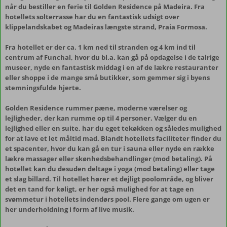
når du bestiller en ferie til Golden Residence på Madeira. Fra
hotellets solterrasse har du en fantastisk udsigt over
klippelandskabet og Madeiras længste strand, Praia Formosa.
Fra hotellet er der ca. 1 km ned til stranden og 4 km ind til
centrum af Funchal, hvor du bl.a. kan gå på opdagelse i de talrige
museer, nyde en fantastisk middag i en af de lækre restauranter
eller shoppe i de mange små butikker, som gemmer sig i byens
stemningsfulde hjerte.
Golden Residence rummer pæne, moderne værelser og
lejligheder, der kan rumme op til 4 personer. Vælger du en
lejlighed eller en suite, har du eget tekøkken og således mulighed
for at lave et let måltid mad. Blandt hotellets faciliteter finder du
et spacenter, hvor du kan gå en tur i sauna eller nyde en række
lækre massager eller skønhedsbehandlinger (mod betaling). På
hotellet kan du desuden deltage i yoga (mod betaling) eller tage
et slag billard. Til hotellet hører et dejligt poolområde, og bliver
det en tand for køligt, er her også mulighed for at tage en
svømmetur i hotellets indendørs pool. Flere gange om ugen er
her underholdning i form af live musik.