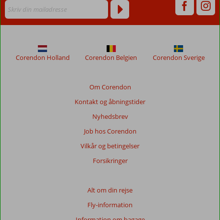
ikke
længere
for
at
sikre
relevansen
Corendon Holland
Corendon Belgien
Corendon Sverige
af
de
viste
Om Corendon
anmeldelser.
Kontakt og åbningstider
Mere
om
Nyhedsbrev
vores
Job hos Corendon
anmeldelser.
Vilkår og betingelser
Totalscore
Forsikringer
Baseret
på:
Alt om din rejse
64
Fly-information
anmeldelser
Information om bagage