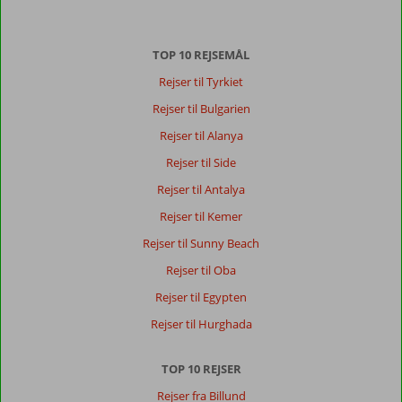
Der
er
TOP 10 REJSEMÅL
ingen
anmeldelser
Rejser til Tyrkiet
på
Rejser til Bulgarien
Dansk,
vælg
Rejser til Alanya
et
Rejser til Side
andet
sprog
Rejser til Antalya
her
Rejser til Kemer
Rejser til Sunny Beach
Rejser til Oba
Rejser til Egypten
Rejser til Hurghada
TOP 10 REJSER
Rejser fra Billund