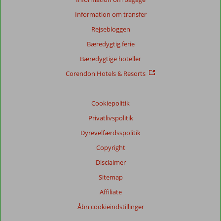
Information om transfer
Score
Rejsebloggen
fordeling
Generelt indtryk
8,5
Maden
8,1
Bæredygtig ferie
Beliggenhed
8,4
Værelserne
8,2
Bæredygtige hoteller
Service
8,7
Børnevenlig
8,1
Pris/kvalitet
8,3
Wifi-kvalitet
8,4
Corendon Hotels & Resorts
Vores
Cookiepolitik
gæsters
anmeldelser
Privatlivspolitik
Sprog
Dyrevelfærdsspolitik
Dansk (0)
Copyright
Filtrer
rejseselskab
Disclaimer
Alle
Sitemap
Sorter
Affiliate
dato (ny > gammel)
Åbn cookieindstillinger