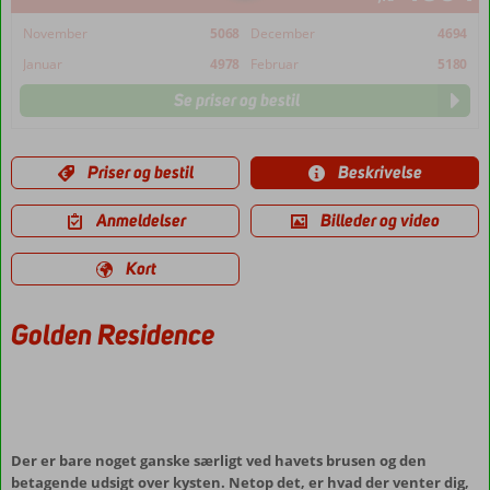
November
5068
December
4694
Januar
4978
Februar
5180
Se priser og bestil
Priser og bestil
Beskrivelse
Anmeldelser
Billeder og video
Kort
Golden Residence
Der er bare noget ganske særligt ved havets brusen og den
betagende udsigt over kysten. Netop det, er hvad der venter dig,