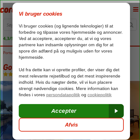
4,3/5 på Trustpilot
Portugal
Forside
Madeira
Funchal
Golden Residence
Golden Residence
Uden pension
-
Hotel