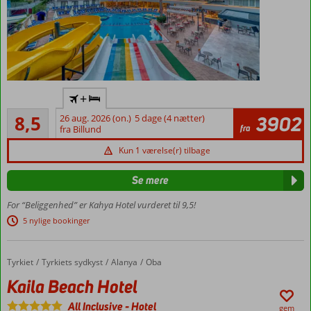
Flyv
+
direkte
Alletiders
til
8,5
26 aug. 2026 (on.)
5 dage (4 nætter)
3902
581
fra
Gazipasa
fra Billund
anmeldelser
Danskerfavorit
Kun 1 værelse(r) tilbage
Ved
Kleopatra-
Se mere
stranden
For “Beliggenhed” er Kahya Hotel vurderet til 9,5!
Tæt ved
5 nylige bookinger
centrum
Værelser
med
Tyrkiet
Kaila Beach Hotel
Forside
Tyrkiets sydkyst
Alanya
Oba
plads til
Kaila Beach Hotel
4
Pool med
All Inclusive
-
Hotel
gem