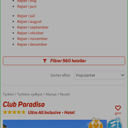
Rejser i maj
Rejser i juni
Rejser i juli
Rejser i august
Rejser i september
Rejser i oktober
Rejser i november
Rejser i december
Filtrer 560 hoteller
Sorter efter:
Tyrkiet
Club Paradiso
Forside
Tyrkiets sydkyst
Alanya
Kestel
Club Paradiso
Ultra All Inclusive
-
Hotel
gem