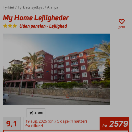
centrum
Tyrkiet
My Home Lejligheder
Forside
Tyrkiets sydkyst
Alanya
Værelser
på
My Home Lejligheder
stranden
Uden pension
-
Lejlighed
gem
Familieværelser
med plads til 4
Flyv
+
direkte
Fremragende
til
9,1
19 aug. 2026 (on.)
5 dage (4 nætter)
2579
156
fra
Gazipasa
fra Billund
anmeldelser