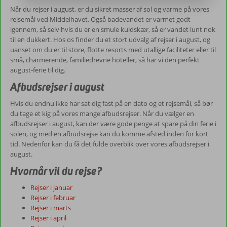
Når du rejser i august, er du sikret masser af sol og varme på vores
rejsemål ved Middelhavet. Også badevandet er varmet godt
igennem, så selv hvis du er en smule kuldskær, så er vandet lunt nok
til en dukkert. Hos os finder du et stort udvalg af rejser i august, og
uanset om du er til store, flotte resorts med utallige faciliteter eller til
små, charmerende, familiedrevne hoteller, så har vi den perfekt
august-ferie til dig.
Afbudsrejser i august
Hvis du endnu ikke har sat dig fast på en dato og et rejsemål, så bør
du tage et kig på vores mange afbudsrejser. Når du vælger en
afbudsrejser i august, kan der være gode penge at spare på din ferie i
solen, og med en afbudsrejse kan du komme afsted inden for kort
tid. Nedenfor kan du få det fulde overblik over vores afbudsrejser i
august.
Hvornår vil du rejse?
Rejser i januar
Rejser i februar
Rejser i marts
Rejser i april