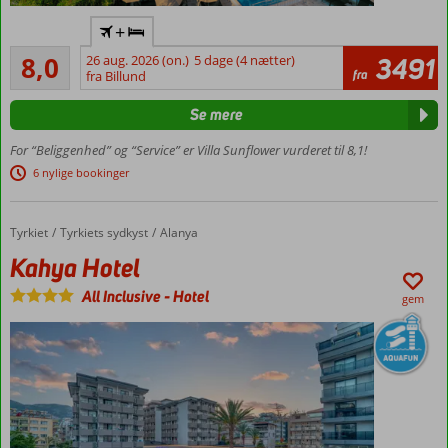
Flyv
+
direkte
Meget godt
til
8,0
26 aug. 2026 (on.)
5 dage (4 nætter)
3491
512
fra
Gazipasa
fra Billund
anmeldelser
Godt
Se mere
til
prisen
For “Beliggenhed” og “Service” er Villa Sunflower vurderet til 8,1!
Tæt på
6 nylige bookinger
centrum
Shuttlebus
til
Tyrkiet
Kahya Hotel
Forside
Tyrkiets sydkyst
Alanya
stranden
Kahya Hotel
Værelser
All Inclusive
-
Hotel
med
gem
plads op
til 4
personer