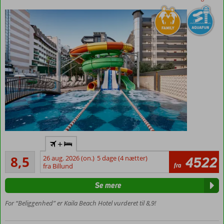
vandrutsjebaner
Flyv
+
direkte
Alletiders
til
8,5
26 aug. 2026 (on.)
5 dage (4 nætter)
4522
284
fra
Gazipasa
fra Billund
anmeldelser
Danskerfavorit
Se mere
Tæt ved
stranden
For “Beliggenhed” er Kaila Beach Hotel vurderet til 8,9!
Sjove
vandrutsjebaner