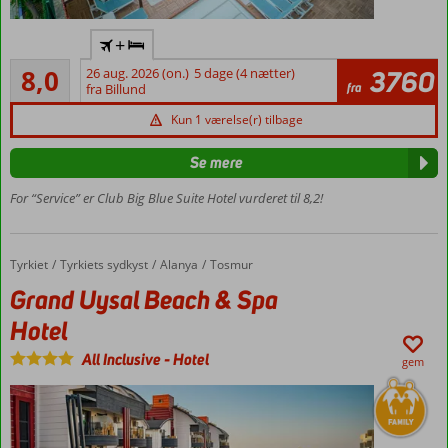
All
+
Inclusive
Meget godt
8,0
26 aug. 2026 (on.)
5 dage (4 nætter)
3760
Populært
66
fra
fra Billund
familiehotel
anmeldelser
500
Kun 1 værelse(r) tilbage
meter til
stranden
Se mere
Vandrutsjebaner
For “Service” er Club Big Blue Suite Hotel vurderet til 8,2!
Værelser
med
plads til
Tyrkiet
Grand Uysal Beach & Spa Hotel
Forside
Tyrkiets sydkyst
Alanya
Tosmur
5
Grand Uysal Beach & Spa
Hotel
All Inclusive
-
Hotel
gem