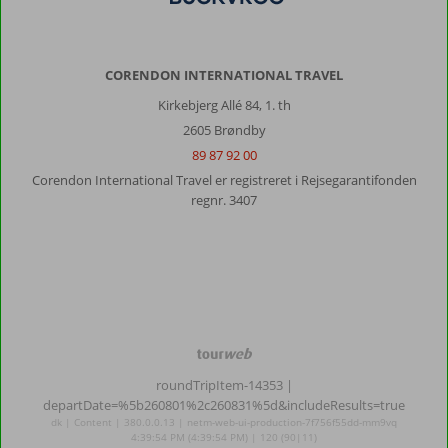
CORENDON INTERNATIONAL TRAVEL
Kirkebjerg Allé 84, 1. th
2605 Brøndby
89 87 92 00
Corendon International Travel er registreret i Rejsegarantifonden
regnr. 3407
TourWeb
©
roundTripItem-14353
|
NetMatch
departDate=%5b260801%2c260831%5d&includeResults=true
dk | Content | 380.0.0.13 | netm-web-ui-production-7f756f55dd-mm9vq
4:39:54 PM (4:39:54 PM) | 120 (90|11)