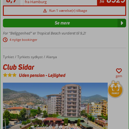
267
fra
fra Hamburg
stranden
anmeldelser
Skøn
Kun 1 værelse(r) tilbage
have
med
Se mere
pool
For “Beliggenhed” er Tropical Beach vurderet til 9,2!
Tropiske
4 nylige bookinger
omgivelser
Mulighed
for
Tyrkiet
Club Sidar
Forside
Tyrkiets sydkyst
Alanya
havudsigt
Club Sidar
Uden pension
-
Lejlighed
gem