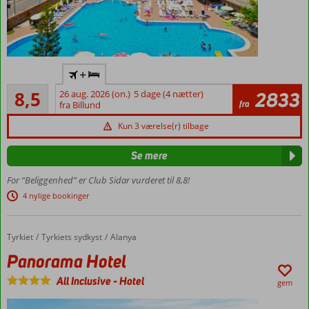
Flyv
+
direkte
Alletiders
til
8,5
26 aug. 2026 (on.)
5 dage (4 nætter)
2833
348
fra
Gazipasa
fra Billund
anmeldelser
Danskerfavorit
Kun 3 værelse(r) tilbage
Hyggeligt
og
Se mere
familieejet
For “Beliggenhed” er Club Sidar vurderet til 8,8!
Gåafstand
4 nylige bookinger
til
stranden
Stort
Tyrkiet
Panorama Hotel
Forside
Tyrkiets sydkyst
Alanya
poolområde
Panorama Hotel
og stor
indendørs
All Inclusive
-
Hotel
gem
pool
Rummelige