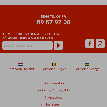
RING TIL OS PÅ
89 87 92 00
TILMELD DIG NYHEDSBREVET – OG
FÅ GODE TILBUD OG NYHEDER
Corendon Holland
Corendon Belgien
Corendon Sverige
Om Corendon
Kontakt og åbningstider
Nyhedsbrev
Job hos Corendon