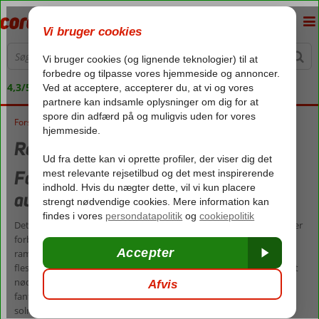
4,3/5 på Trustpilot
Forside
Rejser i august
Rejser i august
Forlæng sommeren med en rejse i
august
Det er ikke nogen hemmelighed, at priserne falder, når skoleferien er
forbi – men det gør temperaturerne ved Middelhavet ikke. Når vi
rammer august, så er sommeren så småt ved at være forbi for de
fleste. Skoleferien er slut, og arbejdet kalder. Men har du ikke været
nødt til at lægge din sommerferie i skoleferien, så er august et
fantastisk tidspunkt at rejse, og hos os finder du et stort udvalg af
solrige og billige rejser i august.