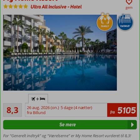
Værelser
Ultra All Inclusive
-
Hotel
gem
med
plads til
5
Flyv
+
direkte
Meget godt
til
8,3
26 aug. 2026 (on.)
5 dage (4 nætter)
5105
379
fra
Gazipasa
fra Billund
anmeldelser
Masser af
Se mere
underholdning
for børn
For “Generelt indtryk” og “Værelserne” er My Home Resort vurderet til 8,3!