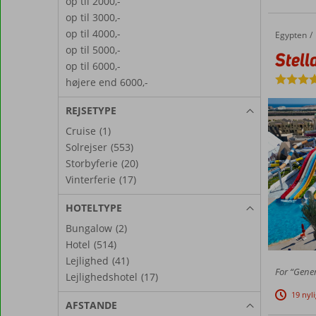
op til 2000,-
op til 3000,-
op til 4000,-
Egypten
Stella Gardens Resort & Spa Makadi Bay
Forside
op til 5000,-
Stell
op til 6000,-
højere end 6000,-
REJSETYPE
Cruise
(1)
Solrejser
(553)
Storbyferie
(20)
Vinterferie
(17)
HOTELTYPE
Bungalow
(2)
Hotel
(514)
Lejlighed
(41)
For “Gener
Lejlighedshotel
(17)
19 nyl
AFSTANDE