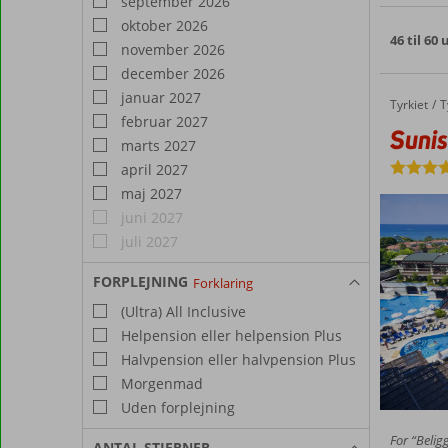
september 2026
oktober 2026
46 til 60
november 2026
december 2026
januar 2027
Tyrkiet
Sunis Kumkoy Beach Resort
Forside
T
februar 2027
Suni
marts 2027
april 2027
maj 2027
juni 2027
juli 2027
FORPLEJNING
Forklaring
(Ultra) All Inclusive
Helpension eller helpension Plus
Halvpension eller halvpension Plus
Morgenmad
Uden forplejning
For “Belig
ANTAL STJERNER