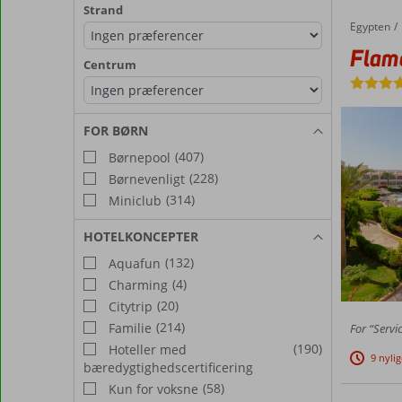
Strand
Egypten
Flamenco Beach & Resort
Forside
Flam
Centrum
FOR BØRN
(407)
Børnepool
(228)
Børnevenligt
(314)
Miniclub
HOTELKONCEPTER
(132)
Aquafun
(4)
Charming
(20)
Citytrip
(214)
Familie
For “Servi
(190)
Hoteller med
9 nyli
bæredygtighedscertificering
(58)
Kun for voksne