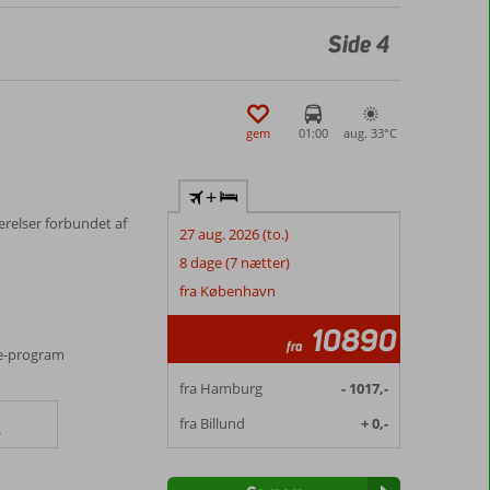
Side 4
gem
01:00
aug. 33°
C
+
ærelser forbundet af
27 aug. 2026 (to.)
8 dage (7 nætter)
fra København
r
10890
fra
ve-program
fra Hamburg
- 1017,-
fra Billund
+ 0,-
r