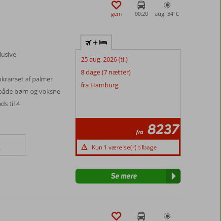
gem
00:20
aug. 34°
C
+
lusive
25 aug. 2026 (ti.)
8 dage (7 nætter)
ranset af palmer
fra Hamburg
r både børn og voksne
s til 4
8237
fra
Kun 1 værelse(r) tilbage
r
Se mere