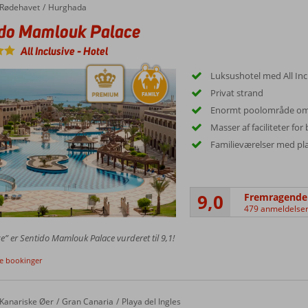
Rødehavet
Hurghada
ido Mamlouk Palace
All Inclusive
-
Hotel
Luksushotel med All Inc
Privat strand
Enormt poolområde omk
Masser af faciliteter fo
Familieværelser med plad
9,0
Fremragende
479 anmeldelse
ce” er Sentido Mamlouk Palace vurderet til 9,1!
ge bookinger
Kanariske Øer
Gran Canaria
Playa del Ingles