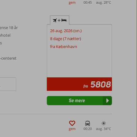
gem
00:45
aug. 28°
C
+
ænse 18 år
26 aug. 2026 (on.)
whotel
8 dage (7 nætter)
es
fra København
-centeret
5808
fra
r
Se mere
gem
00:20
aug. 34°
C