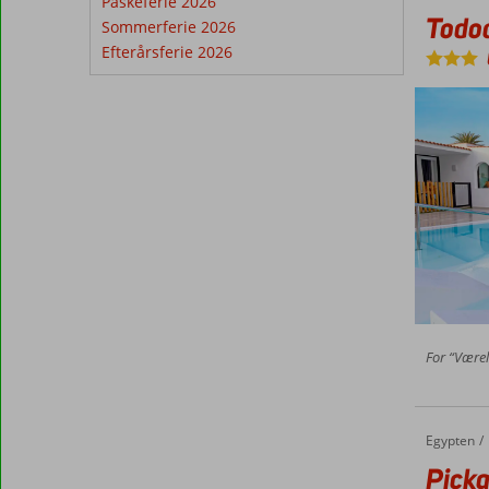
Påskeferie 2026
Todo
Sommerferie 2026
Efterårsferie 2026
For “Værel
Egypten
Pickalbatros Dana Beach Resort
Forside
Picka