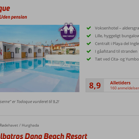
que
Uden pension
Voksenhotel – aldersgr
Lille, hyggeligt bungalo
Centralt i Playa del Ingl
I gåafstand til stranden
Tæt ved Cita- og Yumbo
8,9
Alletiders
160 anmeldelse
serne” er Todoque vurderet til 9,2!
Rødehavet
Hurghada
lbatros Dana Beach Resort