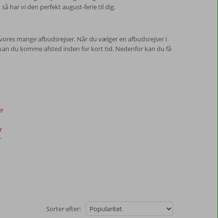
så har vi den perfekt august-ferie til dig.
å vores mange afbudsrejser. Når du vælger en afbudsrejser i
 kan du komme afsted inden for kort tid. Nedenfor kan du få
er
r
r
Sorter efter: