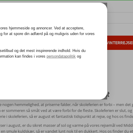
ALL INCLUSIVE
FAMILIEFERIE
VINTERREJSE
 danske gæster i 2025
25 års erfaring
Rejser i august
r i august
ng sommeren med en rejse i august
ke nogen hemmelighed, at priserne falder, når skoleferien er forbi – men de
 er sommeren så småt ved at være forbi for de fleste. Skoleferien er slut, og
e i skoleferien, så er august et fantastisk tidspunkt at rejse, og hos os finder 
jser i august, er du sikret masser af sol og varme på vores rejsemål ved Mi
 en smule kuldskær, så er vandet lunt nok til en dukkert. Hos os finder du et 