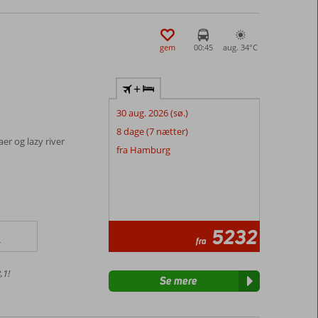
gem
00:45
aug. 34°
C
+
30 aug. 2026 (sø.)
8 dage (7 nætter)
r og lazy river
fra Hamburg
5232
fra
r
,1!
Se mere