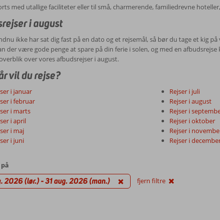
orts med utallige faciliteter eller til små, charmerende, familiedrevne hoteller, 
rejser i august
ndnu ikke har sat dig fast på en dato og et rejsemål, så bør du tage et kig p
an der være gode penge at spare på din ferie i solen, og med en afbudsrejse
overblik over vores afbudsrejser i august.
r vil du rejse?
ser i januar
Rejser i juli
ser i februar
Rejser i august
ser i marts
Rejser i septemb
ser i april
Rejser i oktober
ser i maj
Rejser i novembe
ser i juni
Rejser i decembe
 på
. 2026 (lør.) - 31 aug. 2026 (man.)
fjern filtre