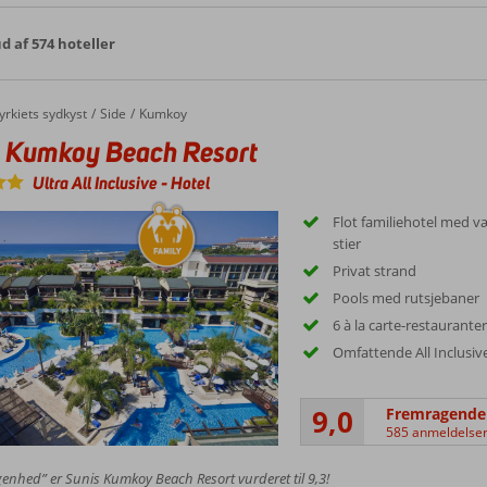
 ud af 574 hoteller
yrkiets sydkyst
Side
Kumkoy
s Kumkoy Beach Resort
Ultra All Inclusive
-
Hotel
Flot familiehotel med v
stier
Privat strand
Pools med rutsjebaner
6 à la carte-restaurante
Omfattende All Inclusi
9,0
Fremragende
585 anmeldelse
genhed” er Sunis Kumkoy Beach Resort vurderet til 9,3!