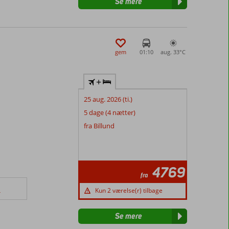
Se mere
gem
01:10
aug. 33°
C
+
25 aug. 2026 (ti.)
5 dage (4 nætter)
fra Billund
4769
fra
Kun 2 værelse(r) tilbage
r
Se mere