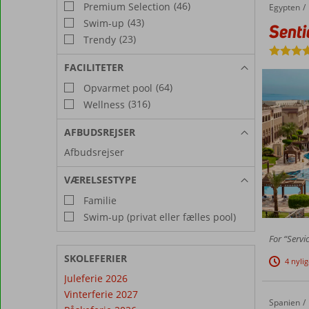
(46)
Premium Selection
Egypten
Sentido Mamlouk Palace
Forside
(43)
Swim-up
Sent
(23)
Trendy
FACILITETER
(64)
Opvarmet pool
(316)
Wellness
AFBUDSREJSER
Afbudsrejser
VÆRELSESTYPE
Familie
Swim-up (privat eller fælles pool)
For “Servi
SKOLEFERIER
4 nyli
Juleferie 2026
Vinterferie 2027
Spanien
Todoque
Forside