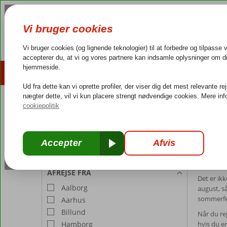
AFBUDSREJSER
REJSEMÅL
4,3/5 på Trustpilot
Dansk guideservice
40.000
REJSENDE
Forside
Værelse 1:
2 Personer
Rejse
Rediger antal rejsende
Forlæ
AFREJSE FRA
Det er ik
Aalborg
august, så
sommerferi
Aarhus
Billund
Når du re
Hamborg
hvis du er