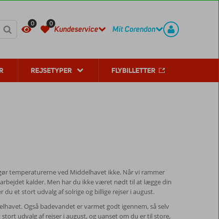
KONTAKT
REGISTER
0
0
Kundeservice
Mit Corendon
R
REJSETYPER
FLYBILLETTER
t gør temperaturerne ved Middelhavet ikke. Når vi rammer
 arbejdet kalder. Men har du ikke været nødt til at lægge din
du et stort udvalg af solrige og billige rejser i august.
ddelhavet. Også badevandet er varmet godt igennem, så selv
stort udvalg af rejser i august, og uanset om du er til store,