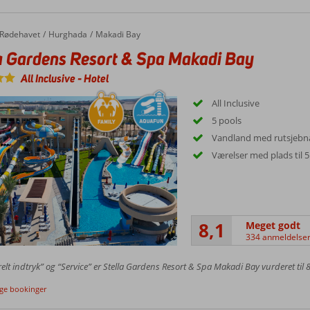
Rødehavet
Hurghada
Makadi Bay
a Gardens Resort & Spa Makadi Bay
All Inclusive
-
Hotel
All Inclusive
5 pools
Vandland med rutsjebnae
Værelser med plads til 5
8,1
Meget godt
334 anmeldelse
elt indtryk” og “Service” er Stella Gardens Resort & Spa Makadi Bay vurderet til 8
ige bookinger