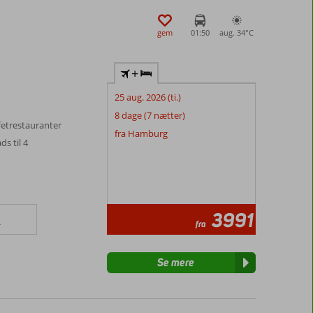
gem
01:50
aug. 34°
C
+
25 aug. 2026 (ti.)
8 dage (7 nætter)
fetrestauranter
fra Hamburg
s til 4
3991
fra
r
Se mere