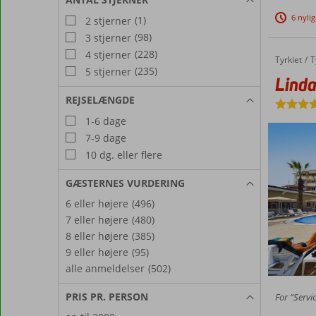
6 nyli
(1)
2 stjerner
(98)
3 stjerner
(228)
4 stjerner
Tyrkiet
Linda Hotel
Forside
T
(235)
5 stjerner
Linda
REJSELÆNGDE
1-6 dage
7-9 dage
10 dg. eller flere
GÆSTERNES VURDERING
6 eller højere
(496)
7 eller højere
(480)
8 eller højere
(385)
9 eller højere
(95)
alle anmeldelser
(502)
PRIS PR. PERSON
For “Servic