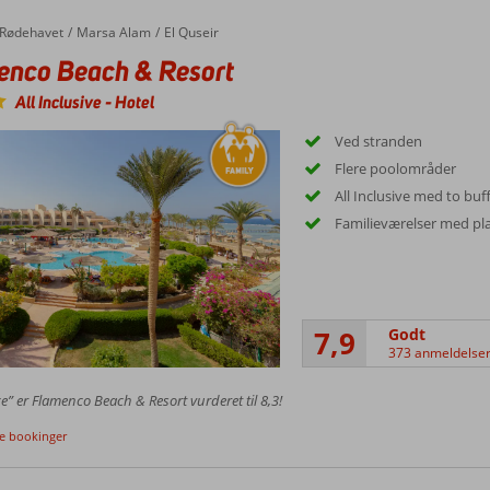
Rødehavet
Marsa Alam
El Quseir
enco Beach & Resort
All Inclusive
-
Hotel
Ved stranden
Flere poolområder
All Inclusive med to buf
Familieværelser med plad
7,9
Godt
373 anmeldelse
ce” er Flamenco Beach & Resort vurderet til 8,3!
ge bookinger