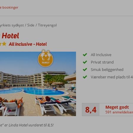
ge bookinger
yrkiets sydkyst
Side
Titreyengol
 Hotel
All Inclusive
-
Hotel
All Inclusive
Privat strand
Smuk beliggenhed
Værelser med plads til 4
8,4
Meget godt
591 anmeldelse
e” er Linda Hotel vurderet til 8,5!