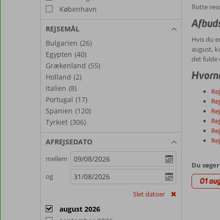
flotte res
København
Afbuds
REJSEMÅL
Hvis du e
Bulgarien
(26)
august, k
Egypten
(40)
det fulde 
Grækenland
(55)
Hvornå
Holland
(2)
Italien
(8)
Rej
Portugal
(17)
Rej
Spanien
(120)
Rej
Rej
Tyrkiet
(306)
Rej
Rej
AFREJSEDATO
mellem
Du søger
og
01 aug
Slet datoer
august 2026