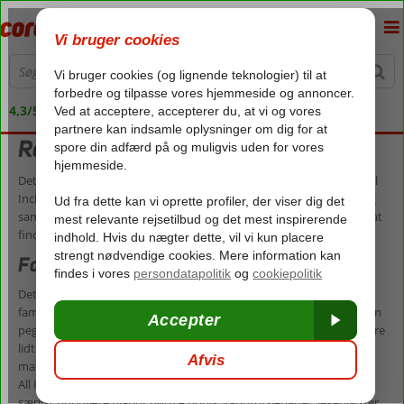
4,3/5 på Trustpilot
Rejser med All Inclusive i uge 30
Det er ingen sag at slappe af, når du rejser med All Inclusive. Med All
Inclusive slipper du nemlig både for hverdagens mange gøremål og
samtidig, så kan du nyde en stressfri ferie uden at skulle tænke på at
finde restauranter, hver gang sulten melder sig.
Forkæl familien med All Inclusive
Det er ikke altid nemt at skulle finde en restaurant, der falder i hele
familiens smag – og med børn er det ofte nemmere, hvis de selv kan
pege ud, hvad de gerne vil spise. Når alt kommer til alt, så er det bare
lidt nemmere med en buffet end et menukort. Dét er en blot en af
mange grunde til, at de fleste børn elsker All Inclusive-ferie. Mange
All Inclusive-hoteller har desuden et væld af aktiviteter, som er
særligt populære blandt børn – pools, vandrutsjebaner, legepladser