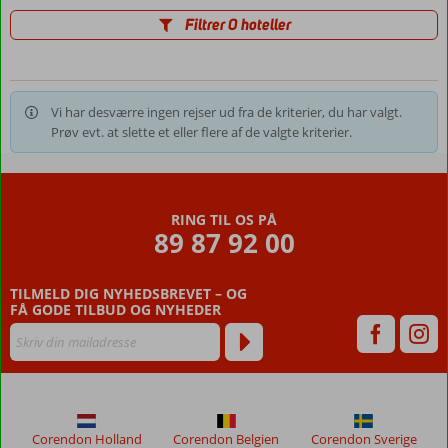
Filtrer 0 hoteller
Vi har desværre ingen rejser ud fra de kriterier, du har valgt.
Prøv evt. at slette et eller flere af de valgte kriterier.
RING TIL OS PÅ
89 87 92 00
TILMELD DIG NYHEDSBREVET – OG
FÅ GODE TILBUD OG NYHEDER
Corendon Holland
Corendon Belgien
Corendon Sverige