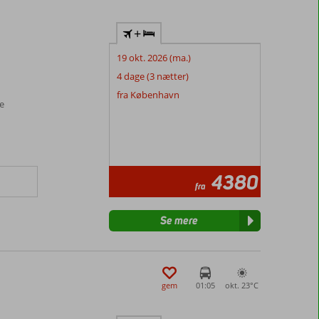
+
19 okt. 2026 (ma.)
4 dage (3 nætter)
fra København
ve
4380
fra
Se mere
gem
01:05
okt. 23°
C