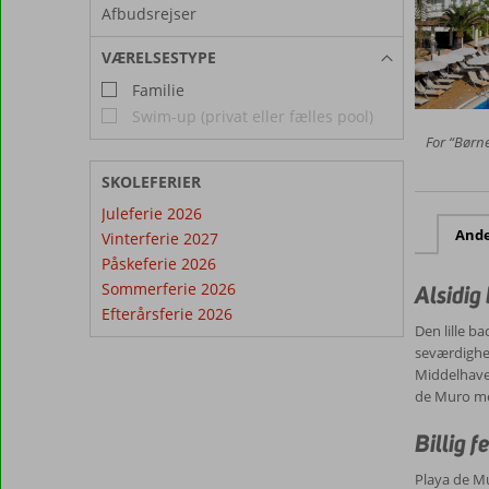
Afbudsrejser
VÆRELSESTYPE
Familie
Swim-up (privat eller fælles pool)
For “Børne
SKOLEFERIER
Juleferie 2026
And
Vinterferie 2027
Påskeferie 2026
Sommerferie 2026
Alsidig
Efterårsferie 2026
Den lille b
seværdighed
Middelhavet.
de Muro m
Billig 
Playa de Mu