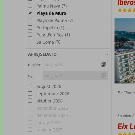
Ibero
(3)
Palma Nova
Playa de Muro
(7)
Playa de Palma
(1)
Portopetro
(1)
Puig d'en Ros
(3)
Sa Coma
AFREJSEDATO
mellem
og
august 2026
For “Børne
september 2026
oktober 2026
november 2026
december 2026
Spanien
Eix Lagotel Hotel
Forside
januar 2027
Eix L
februar 2027