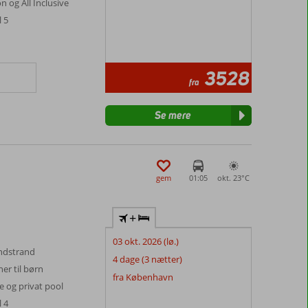
 og All Inclusive
l 5
3528
fra
Se mere
gem
01:05
okt. 23°
C
+
03 okt. 2026 (lø.)
ndstrand
4 dage (3 nætter)
er til børn
fra København
ve og privat pool
l 4