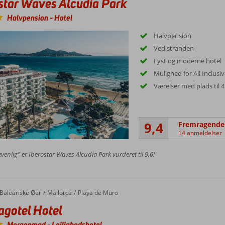
star Waves Alcudia Park
Halvpension
-
Hotel
Halvpension
Ved stranden
Lyst og moderne hotel
Mulighed for All Inclusi
Værelser med plads til 4
9,4
Fremragende
14 anmeldelser
venlig” er Iberostar Waves Alcudia Park vurderet til 9,6!
Baleariske Øer
Mallorca
Playa de Muro
agotel Hotel
Morgenmad
-
Lejlighedshotel