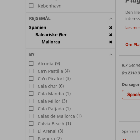
København
Den lil
REJSEMÅL
interes
Billi
forbunde
Spanien
læs mer
skøn og
Baleariske Øer
Playa d
Mallorca
klitter,
Om Pla
Desti
De small
BY
efter en
Vejr P
(9)
Alcudia
8,7
Gennem
Playa d
(4)
Ca'n Pastilla
fra
2310
Bi
gennems
(3)
Ca'n Picafort
Seværd
gennems
Du søger
(6)
Cala d'Or
I Playa
(1)
Cala Mandia
Spani
trendy 
(3)
Cala Millor
Hotel
velsignet m
(1)
Cala Ratjada
Mallorca
Hos Cor
(1)
Calas de Mallorca
fyrretræ
din feri
(1)
Calviá Beach
og even
(3)
El Arenal
Spanien
Iberostar Waves Alcudia Park
Forside
(2)
Paguera