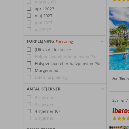
marts 2027
april 2027
maj 2027
juni 2027
juli 2027
FORPLEJNING
Forklaring
(Ultra) All Inclusive
Helpension eller helpension Plus
Halvpension eller halvpension Plus
Morgenmad
Uden forplejning
For “Børnev
ANTAL STJERNER
2 stjerner
Spanien
Iberostar Selection Albufera Park
Forside
3 stjerner
Ibero
(6)
4 stjerner
5 stjerner