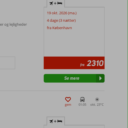
+
19 okt. 2026 (ma.)
4 dage (3 nætter)
r og lejligheder
fra København
2310
fra
Se mere
gem
01:05
okt. 23°
C
+