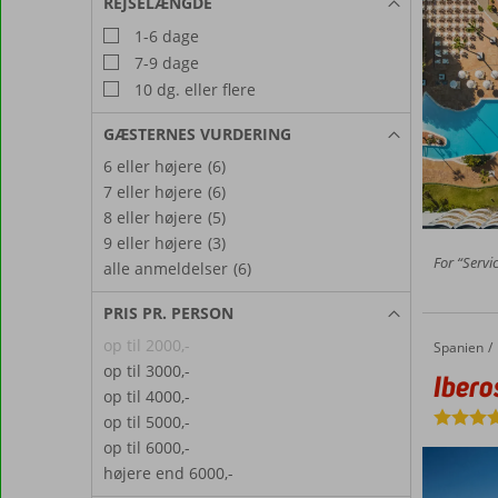
REJSELÆNGDE
1-6 dage
7-9 dage
10 dg. eller flere
GÆSTERNES VURDERING
6 eller højere
(6)
7 eller højere
(6)
8 eller højere
(5)
9 eller højere
(3)
For “Servic
alle anmeldelser
(6)
PRIS PR. PERSON
op til 2000,-
Spanien
Iberostar Selection Albufera Playa
Forside
op til 3000,-
Ibero
op til 4000,-
op til 5000,-
op til 6000,-
højere end 6000,-