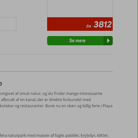
3812
fra
Se mere
o
r omgivet af smuk natur, og du finder mange interessante
afbrudt af en kanal, der er direkte forbundet med
skoteker og restauranter. Book nu en skøn og billig ferie i Playa
era naturpark med masser af fugle, padder, krybdyr, klitter,