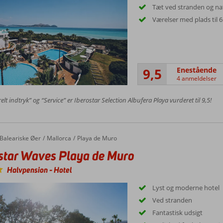
Tæt ved stranden og na
Værelser med plads til 6
9,5
Enestående
4 anmeldelser
lt indtryk” og “Service” er Iberostar Selection Albufera Playa vurderet til 9,5!
Baleariske Øer
Mallorca
Playa de Muro
star Waves Playa de Muro
Halvpension
-
Hotel
Lyst og moderne hotel
Ved stranden
Fantastisk udsigt