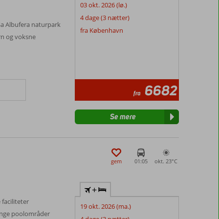
03 okt. 2026 (lø.)
4 dage (3 nætter)
Sa Albufera naturpark
fra København
ørn og voksne
6682
fra
Se mere
gem
01:05
okt. 23°
C
+
faciliteter
19 okt. 2026 (ma.)
ange poolområder