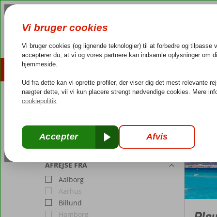
AFBUDSREJSER
REJSEMÅL
4,3/5 på Trustpilot
Dansk guideservice
40.000
REJSENDE
Spanien
Forside
Værelse 1:
2 Personer
Rediger antal rejsende
AFREJSE FRA
Aalborg
Aarhus
Billund
Play
Hamborg