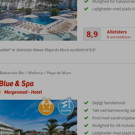
Mulighed for halvpension
Lejligheder med plads ti
8,9
Alletiders
8 anmeldelser
kvalitet” er Iberostar Waves Playa de Muro vurderet til 9,6!
Baleariske Øer
Mallorca
Playa de Muro
Blue & Spa
Morgenmad
-
Hotel
Dejligt familiehotel
Tæt ved børnevenlig sa
Pool med vandrutsjeban
Mulighed for All Inclusi
Lejligheder med plads ti