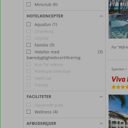
(6)
Miniclub
HOTELKONCEPTER
(1)
Aquafun
Charming
Citytrip
(3)
Familie
For “Wifi-
(3)
Hoteller med
bæredygtighedscertificering
Kun for voksne
Spanien
Viva Blue & Spa
Forside
Premium Selection
Viva 
Swim-up
Trendy
FACILITETER
Opvarmet pool
(4)
Wellness
AFBUDSREJSER