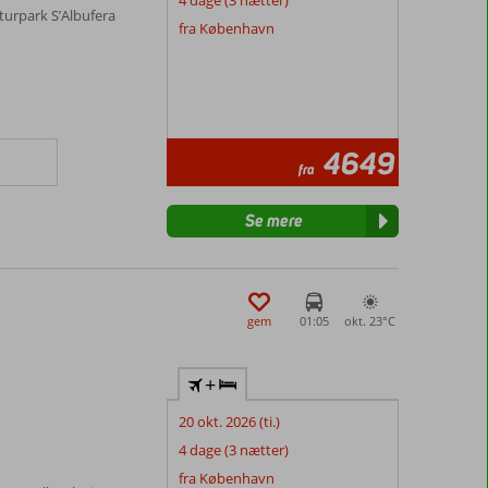
4 dage (3 nætter)
turpark S’Albufera
fra København
4649
fra
Se mere
gem
01:05
okt. 23°
C
+
20 okt. 2026 (ti.)
4 dage (3 nætter)
fra København