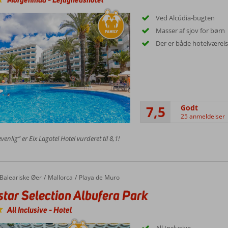
Ved Alcúdia-bugten
Masser af sjov for børn
Der er både hotelværelse
7,5
Godt
25 anmeldelser
enlig” er Eix Lagotel Hotel vurderet til 8,1!
Baleariske Øer
Mallorca
Playa de Muro
star Selection Albufera Park
All Inclusive
-
Hotel
All Inclusive