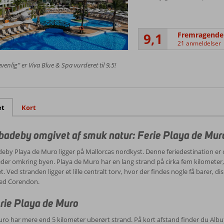
9,1
Fremragende
21 anmeldelser
venlig” er Viva Blue & Spa vurderet til 9,5!
et
Kort
 badeby omgivet af smuk natur: Ferie Playa de Mur
adeby Playa de Muro ligger på Mallorcas nordkyst. Denne feriedestination e
er omkring byen. Playa de Muro har en lang strand på cirka fem kilometer, 
 Ved stranden ligger et lille centralt torv, hvor der findes nogle få barer, di
ed Corendon.
ferie Playa de Muro
ro har mere end 5 kilometer uberørt strand. På kort afstand finder du Albuf