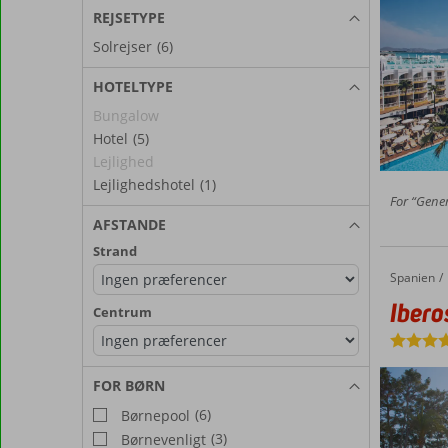
REJSETYPE
Solrejser
(6)
HOTELTYPE
Bungalow
Hotel
(5)
Lejlighed
Lejlighedshotel
(1)
For “Genere
AFSTANDE
Strand
Spanien
Iberostar Waves Playa de Muro
Forside
Ibero
Centrum
FOR BØRN
(6)
Børnepool
(3)
Børnevenligt