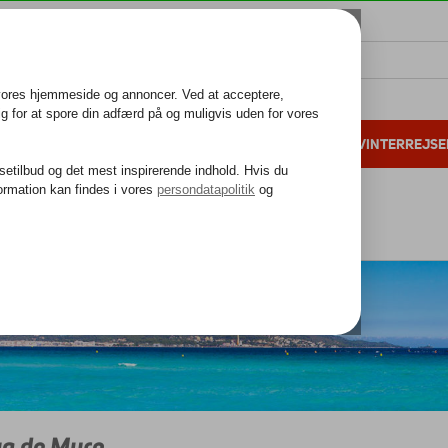
ALL INCLUSIVE
FAMILIEFERIE
VINTERREJSE
 danske gæster i 2025
25 års erfaring
Baleariske Øer
Mallorca
Playa de Muro
a de Muro