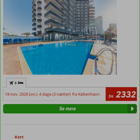
for
halvpension
+
2332
18 nov. 2026 (on.)
4 dage (3 nætter)
fra København
fra
Se mere
Kort