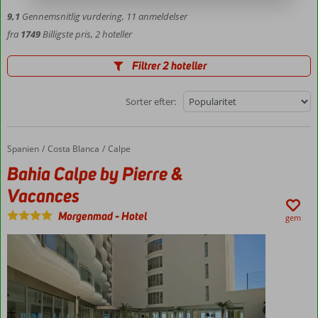
9,1
Gennemsnitlig vurdering,
11
anmeldelser
fra
1749
Billigste pris, 2 hoteller
Filtrer 2 hoteller
Sorter efter:
Spanien
Bahia Calpe by Pierre & Vacances
Forside
Costa Blanca
Calpe
Bahia Calpe by Pierre &
Vacances
Morgenmad
-
Hotel
gem