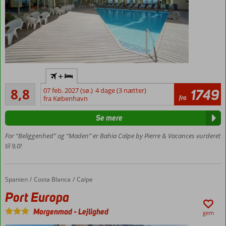
Tæt
+
ved
Alletiders
Playa
8,8
07 feb. 2027 (sø.)
4 dage (3 nætter)
1749
4
fra
del
fra København
anmeldelser
Arenal
Se mere
Bol
Centralt i
For “Beliggenhed” og “Maden” er Bahia Calpe by Pierre & Vacances vurderet
Calpe og
til 9,0!
gåafstand
til den
gamle
Spanien
Port Europa
Forside
Costa Blanca
Calpe
bydel
Port Europa
Tagterrasse
med pool
Morgenmad
-
Lejlighed
gem
Mulighed