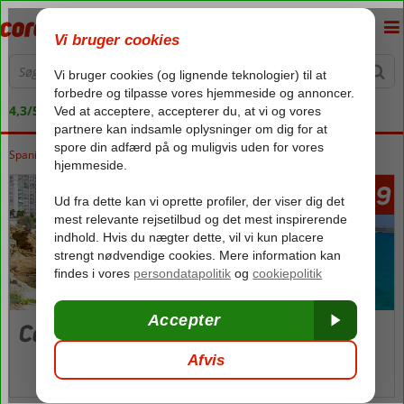
4,3/5 på Trustpilot
Spanien
Forside
Costa Blanca
Costa Blanca
Calpe
1749
fra
Calpe
Billeder og video
kort