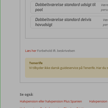
Dobbeltværelse standard udsigt til
Være
pool
pers
Dobbeltværelse standard delvis
Vær
havudsigt
per
Læs her
Forbehold ift. beskrivelsen
Tenerife
Vi tilbyder ikke dansk guideservice på Tenerife. Har du 
Anmeldelserne
er
skrevet
Se også:
af
vores
Halvpension eller halvpension Plus Spanien
Halvpension 
kunder