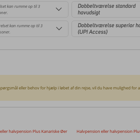
Dobbeltværelse standard
lset kan rumme op til 3
havudsigt
oner.
Dobbeltværelse superior h
elset kan rumme op til 3
(UP! Access)
soner.
spørgsmål eller behov for hjælp i løbet af din rejse, vil du have mulighed for
eller halvpension Plus Kanariske Øer
Halvpension eller halvpension Plu