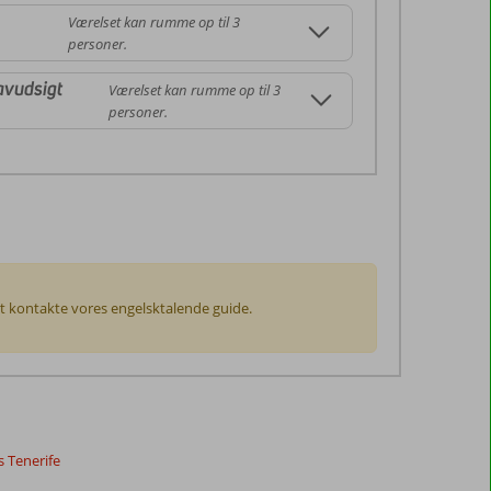
Værelset kan rumme op til 3
personer.
avudsigt
Værelset kan rumme op til 3
personer.
 at kontakte vores engelsktalende guide.
s Tenerife