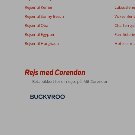
Rejser til Kemer
Der
Luksusferie
er
Rejser til Sunny Beach
Voksenferi
ingen
Rejser til Oba
anmeldelser
Charterrejs
på
Rejser til Egypten
Familieferie
Dansk,
Rejser til Hurghada
vælg
Hoteller m
et
andet
sprog
her
Rejs med Corendon
Betal sikkert for din rejse på 'Mit Corendon'