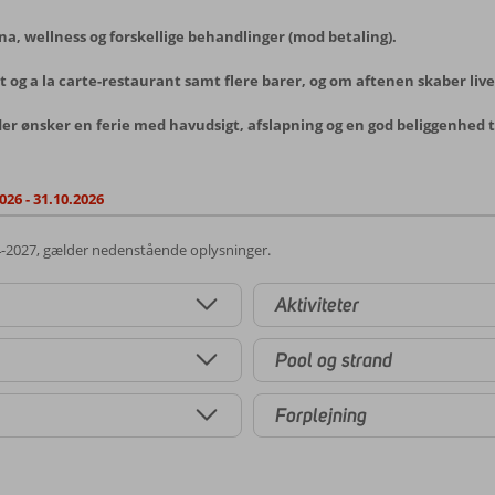
una, wellness og forskellige behandlinger (mod betaling).
 og a la carte-restaurant samt flere barer, og om aftenen skaber li
der ønsker en ferie med havudsigt, afslapning og en god beliggenhed t
026 - 31.10.2026
4-2027, gælder nedenstående oplysninger.
Aktiviteter
Pool og strand
Forplejning