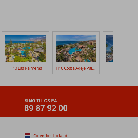
H10 Las Palmeras
H10 Costa Adeje Palace
H10 Gran Tine
RING TIL OS PÅ
89 87 92 00
Corendon Holland