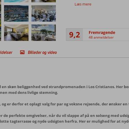
Læs mere
9,2
Fremragende
48 anmeldelser
ldelser
Billeder og video
 en skøn beliggenhed ved strandpromenaden i Los Cristianos. Her bor 
vnen med dens livlige stemning.
og er derfor et oplagt valg for par og voksne rejsende, der ønsker en
r de perfekte omgivelser, når du vil slappe af på en solseng med uds
flotte tagterrasse og nyde udsigten herfra. Her er mulighed for at nyd