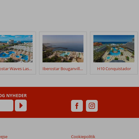
Iberostar Waves Las Dalias
Iberostar Bouganville Playa
H10 Conquistador
 OG NYHEDER
rejse
Cookiepolitik