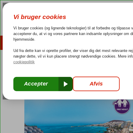
AFBUDSREJSER
REJSEMÅL
4,3/5 på Trustpilot
Dansk guideservice
40.000
Spanien
Forside
Kanariske Øer
Tenerife
Los Cristianos
Arona Gra
Arona Gran Hotel & Spa
Morgenmad
-
Hotel