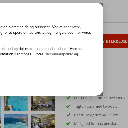
ALL INCLUSIVE
FAMILIEFERIE
VINTERREJSE
 danske gæster i 2025
25 års erfaring
n Hotel & Spa
Dejligt voksenhotel med smuk 
Tagterrasse med to pools
Centrum og strand – 1 km
Mulighed for halvpension