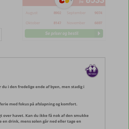
6533
fra
August
8902
September
9074
Oktober
8147
November
6697
Se priser og bestil
du i den fredelige ende af byen, men stadig i
 ferie med fokus på afslapning og komfort.
igt over havet. Kan du ikke få nok af den smukke
e en drink, mens solen går ned eller tage en