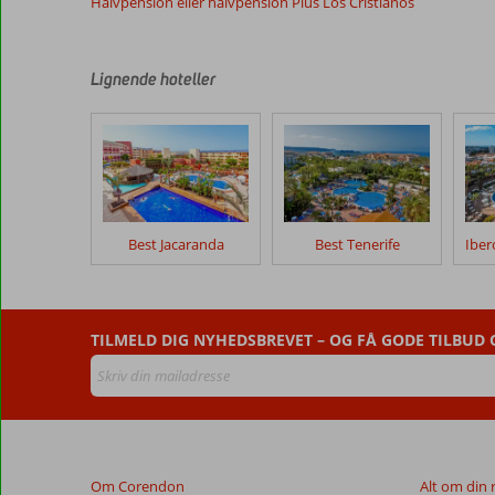
Halvpension eller halvpension Plus Los Cristianos
efter
deres
ophold
på
Lignende hoteller
Arona
Gran
Hotel
&
Spa
Anmeldelser,
Best Jacaranda
Best Tenerife
der
er
ældre
end
TILMELD DIG NYHEDSBREVET – OG FÅ GODE TILBUD
48
måneder,
vises
ikke
længere
for
at
Om Corendon
Alt om din 