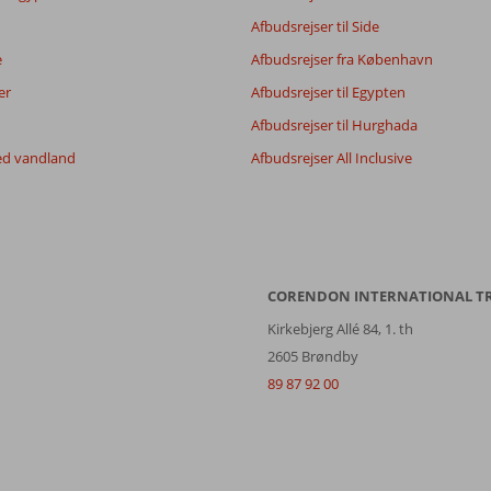
Afbudsrejser til Side
e
Afbudsrejser fra København
er
Afbudsrejser til Egypten
Afbudsrejser til Hurghada
ed vandland
Afbudsrejser All Inclusive
CORENDON INTERNATIONAL T
Kirkebjerg Allé 84, 1. th
2605 Brøndby
89 87 92 00