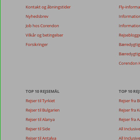
sikre
Kontakt og åbningstider
Fly-informa
relevansen
af
Nyhedsbrev
Informatio
de
Job hos Corendon
Informatio
viste
anmeldelser.
Vilkår og betingelser
Rejseblogg
Mere
Forsikringer
Bæredygtig 
om
vores
Bæredygtige
anmeldelser.
Corendon H
Totalscore
Score fordeling
9,2
Generelt indtryk
9,2
Maden
Baseret på:
Beliggenhed
8,6
Værelserne
TOP 10 REJSEMÅL
TOP 10 REJ
48
Fremragende
Service
9,1
Børnevenlig
anmeldelser
Rejser til Tyrkiet
Rejser fra B
Pris/kvalitet
8,7
Wifi-kvalitet
Rejser til Bulgarien
Rejser fra
Rejser til Alanya
Rejser fra 
Vores
Sprog
gæsters
Rejser til Side
Dansk (0)
All Inclusiv
anmeldelser
Rejser til Antalya
All Inclusiv