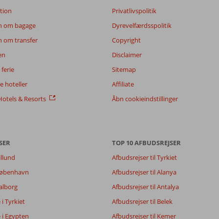
tion
Privatlivspolitik
n om bagage
Dyrevelfærdsspolitik
n om transfer
Copyright
en
Disclaimer
ferie
Sitemap
 hoteller
Affiliate
otels & Resorts
Åbn cookieindstillinger
9,0
8,7
SER
TOP 10 AFBUDSREJSER
1,0
illund
Afbudsrejser til Tyrkiet
8,2
 København
Afbudsrejser til Alanya
Aalborg
Afbudsrejser til Antalya
Filtrer rejseselskab
Sorter
e i Tyrkiet
Alle
Afbudsrejser til Belek
dato (ny > gammel)
e i Egypten
Afbudsrejser til Kemer