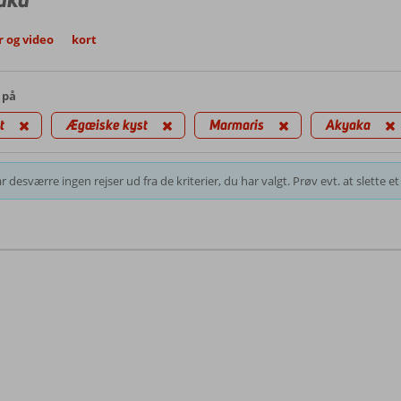
r og video
kort
 på
t
Ægæiske kyst
Marmaris
Akyaka
r desværre ingen rejser ud fra de kriterier, du har valgt. Prøv evt. at slette et e