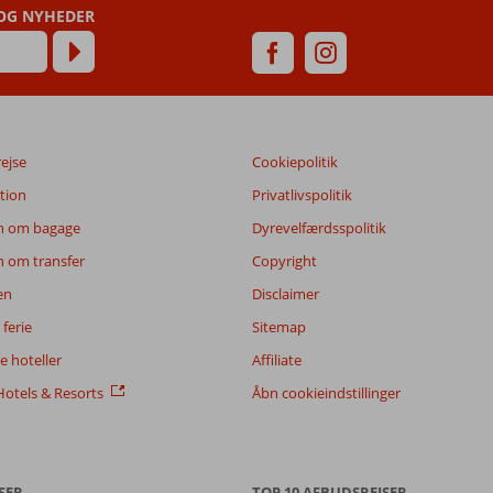
 OG NYHEDER
rejse
Cookiepolitik
tion
Privatlivspolitik
n om bagage
Dyrevelfærdsspolitik
n om transfer
Copyright
en
Disclaimer
ferie
Sitemap
 hoteller
Affiliate
otels & Resorts
Åbn cookieindstillinger
SER
TOP 10 AFBUDSREJSER