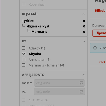
København
Billede
REJSEMÅL
Tyrkiet
Du søger
Ægæiske kyst
Marmaris
Tyrkie
BY
(1)
Vi ha
Adakoy
Akyaka
(1)
Armutalan
Kort
(4)
Marmaris - Icmeler
AFREJSEDATO
mellem
og
august 2026
september 2026