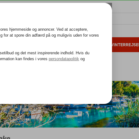
ALL INCLUSIVE
FAMILIEFERIE
VINTERREJSE
 danske gæster i 2025
25 års erfaring
gæiske kyst
Marmaris
Akyaka
aka