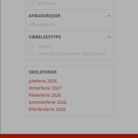
Wellness
AFBUDSREJSER
Afbudsrejser
VÆRELSESTYPE
Familie
Swim-up (privat eller fælles pool)
SKOLEFERIER
Juleferie 2026
Vinterferie 2027
Påskeferie 2026
Sommerferie 2026
Efterårsferie 2026