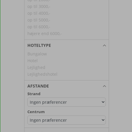
op til 3000,-
op til 4000,-
op til 5000,-
op til 6000,-
højere end 6000,-
HOTELTYPE
Bungalow
Hotel
Lejlighed
Lejlighedshotel
AFSTANDE
Strand
Centrum