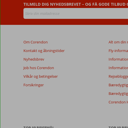
TILMELD DIG NYHEDSBREVET – OG FÅ GODE TILBUD
Om Corendon
Alt om din 
Kontakt og åbningstider
Fly-informa
Nyhedsbrev
Informatio
Job hos Corendon
Informatio
Vilkår og betingelser
Rejseblogg
Forsikringer
Bæredygtig 
Bæredygtige
Corendon H
TOP 10 REJSEMÅL
TOP 10 REJ