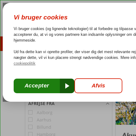
AFBUDSREJSER
REJSEMÅL
4,3/5 på Trustpilot
Dansk guideservice
40.000
REJSENDE
Tyrkiet
Forside
Æ
Værelse 1:
2 Personer
Rediger antal rejsende
AFREJSE FRA
Aalborg
Aarhus
Billund
Aky
Hamborg