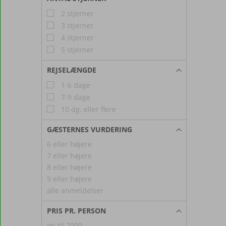
2 stjerner
3 stjerner
4 stjerner
5 stjerner
REJSELÆNGDE
1-6 dage
7-9 dage
10 dg. eller flere
GÆSTERNES VURDERING
6 eller højere
7 eller højere
8 eller højere
9 eller højere
alle anmeldelser
PRIS PR. PERSON
op til 2000,-