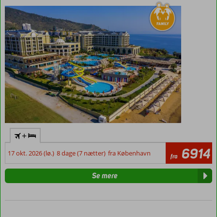
plads til
5
+
6914
17 okt. 2026 (lø.)
8 dage (7 nætter)
fra København
fra
Se mere