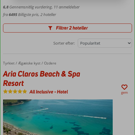
6,8
Gennemsnitlig vurdering,
11
anmeldelser
fra
6495
Billigste pris, 2 hoteller
Filtrer 2 hoteller
Sorter efter:
Tyrkiet
Aria Claros Beach & Spa Resort
Forside
Ægæiske kyst
Ozdere
Aria Claros Beach & Spa
Resort
All Inclusive
-
Hotel
gem