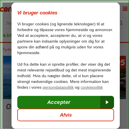
4,3/5 på Trustpilot
Tyrkiet
Forside
Ægæiske kyst
Ozdere
6495
fra
Ozdere
Billeder og video
kort