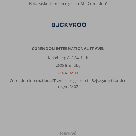
Betal sikkert for din rejse på 'Mit Corendon'
CORENDON INTERNATIONAL TRAVEL
Kirkebjerg Allé 84, 1. th
2605 Brøndby
89 87 92 00
Corendon International Travel er registreret i Rejsegarantifonden
regnr. 3407
TourWeb