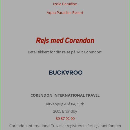
på
Izola Paradise
Corendons
Aqua Paradise Resort
hjemmeside,
under
valg
af
værelse,
Rejs med Corendon
havde
jeg
Betal sikkert for din rejse på 'Mit Corendon'
valgt
et
værelse
med
to
rum,
men
CORENDON INTERNATIONAL TRAVEL
alligevel
skulle
Kirkebjerg Allé 84, 1. th
jeg
2605 Brøndby
af
89 87 92 00
med
200
Corendon International Travel er registreret i Rejsegarantifonden