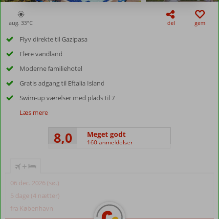
aug. 33°
C
del
gem
Flyv direkte til Gazipasa
Flere vandland
Moderne familiehotel
Gratis adgang til Eftalia Island
Swim-up værelser med plads til 7
Læs mere
8,0
Meget godt
160 anmeldelser
+
06 dec. 2026 (sø.)
5 dage (4 nætter)
fra København