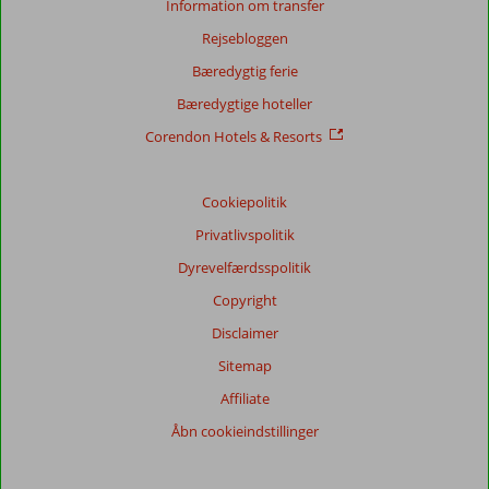
Information om transfer
Score
Rejsebloggen
fordeling
Generelt indtryk
8,0
Maden
6,9
Bæredygtig ferie
Beliggenhed
7,8
Værelserne
8,1
Bæredygtige hoteller
Service
7,8
Børnevenlig
8,2
Pris/kvalitet
7,5
Wifi-kvalitet
5,8
Corendon Hotels & Resorts
Vores
Cookiepolitik
gæsters
anmeldelser
Privatlivspolitik
Sprog
Dyrevelfærdsspolitik
Dansk (5)
Copyright
Filtrer
rejseselskab
Disclaimer
Alle
Sitemap
Sorter
Affiliate
dato (ny > gammel)
Åbn cookieindstillinger
Javid