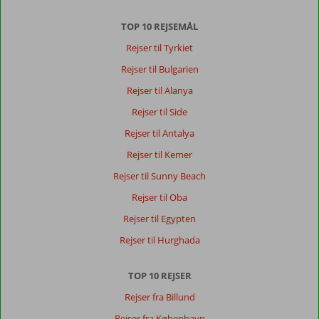
10
Denmark
TOP 10 REJSEMÅL
Familie med mindre børn
,
25 juni 2026
Rejser til Tyrkiet
Rejser til Bulgarien
Om
Rejser til Alanya
Konakli:
Rejser til Side
Dejlig
Rejser til Antalya
by
med
Rejser til Kemer
masse
Rejser til Sunny Beach
af
indkøbsmuligheder
Rejser til Oba
tæt
Rejser til Egypten
på
hotellet.
Rejser til Hurghada
Om
TOP 10 REJSER
Eftalia
Ocean:
Rejser fra Billund
Eftalia
Rejser fra København