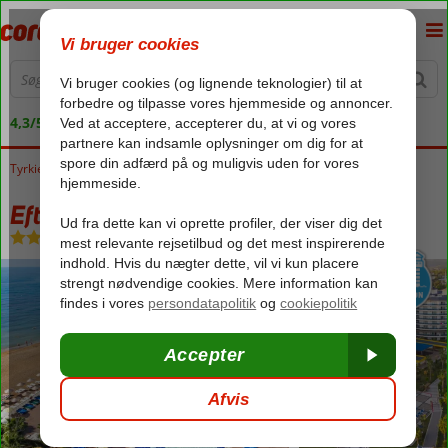
4,3/5 på Trustpilot
Tyrkiet
Forside
Tyrkiets sydkyst
Alanya
Konakli
Eftalia Ocean
Eftalia Ocean
Ultra All Inclusive
-
Hotel