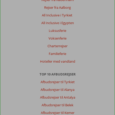
Ocean
er
Rejser fra Aalborg
et
All Inclusive i Tyrkiet
fantastisk
hotel.
All Inclusive i Egypten
Ved
Luksusferie
check-
in/ankomst
Voksenferie
blev
Charterrejser
jeg
spurgt,
Familieferie
om
Hoteller med vandland
jeg
ville
opgradere
TOP 10 AFBUDSREJSER
til
Afbudsrejser til Tyrkiet
et
familieværelse,
Afbudsrejser til Alanya
som
Afbudsrejser til Antalya
bestod
af
Afbudsrejser til Belek
to
Afbudsrejser til Kemer
værelser