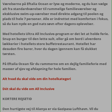
Værelserne på Eftalia Ocean er lyse og moderne, og du kan vælge
alt fra standardværelser til rummelige familieværelser og
eksklusive swim-up-værelser med direkte adgang til poolen og
plads til hele 7 personer. Alle er indrettet med komforten i fokus,
så du kan nyde en god nats søvn efter dagens oplevelser.
Med hotellets Ultra All Inclusive-program er det let at holde ferie.
Snup en burger til den lette sult, eller gå om bord i alverdens
lækkerier i hotellets store buffetrestaurant. Hotellet har
desuden fire barer, hvor du dagen igennem kan få slukket
tørsten.
På Eftalia Ocean får du rammerne om en dejlig familieferie med
masser af sjov og afslapning for hele familien.
Alt hvad du skal vide om din hotelkategori
Dét skal du vide om All Inclusive
KORTERE REJSETID
Den hurtigste vej til Alanya er via Gazipasa Lufthavn. Vil du