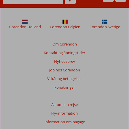
længere
for
at
sikre
relevansen
Corendon Holland
Corendon Belgien
Corendon Sverige
af
de
viste
Om Corendon
anmeldelser.
Kontakt og åbningstider
Mere
om
Nyhedsbrev
vores
Job hos Corendon
anmeldelser.
Vilkår og betingelser
Totalscore
Forsikringer
Baseret
på:
Alt om din rejse
160
Fly-information
anmeldelser
Information om bagage