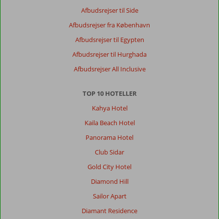
mod
Afbudsrejser til Side
200
Afbudsrejser fra København
euro,
hvilket
Afbudsrejser til Egypten
jeg
Afbudsrejser til Hurghada
undrede
mig
Afbudsrejser All Inclusive
over,
da
TOP 10 HOTELLER
jeg
mente,
Kahya Hotel
at
Kaila Beach Hotel
jeg
havde
Panorama Hotel
bestilt
Club Sidar
et
værelse
Gold City Hotel
med
Diamond Hill
to
rum.
Sailor Apart
Ved
Diamant Residence
bestilling