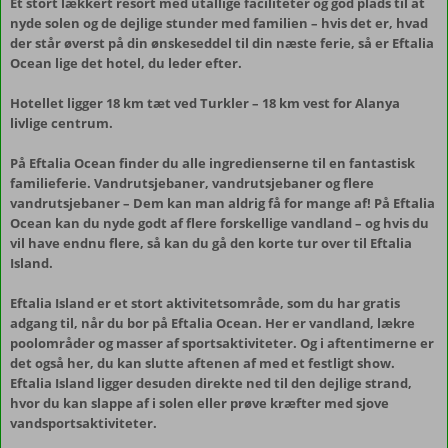
Et stort lækkert resort med utallige faciliteter og god plads til at
nyde solen og de dejlige stunder med familien – hvis det er, hvad
der står øverst på din ønskeseddel til din næste ferie, så er Eftalia
Ocean lige det hotel, du leder efter.
Hotellet ligger 18 km tæt ved Turkler – 18 km vest for Alanya
livlige centrum.
På Eftalia Ocean finder du alle ingredienserne til en fantastisk
familieferie. Vandrutsjebaner, vandrutsjebaner og flere
vandrutsjebaner – Dem kan man aldrig få for mange af! På Eftalia
Ocean kan du nyde godt af flere forskellige vandland – og hvis du
vil have endnu flere, så kan du gå den korte tur over til Eftalia
Island.
Eftalia Island er et stort aktivitetsområde, som du har gratis
adgang til, når du bor på Eftalia Ocean. Her er vandland, lækre
poolområder og masser af sportsaktiviteter. Og i aftentimerne er
det også her, du kan slutte aftenen af med et festligt show.
Eftalia Island ligger desuden direkte ned til den dejlige strand,
hvor du kan slappe af i solen eller prøve kræfter med sjove
vandsportsaktiviteter.