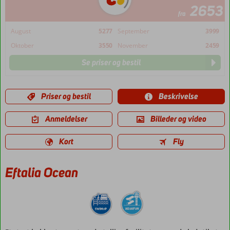
2653
fra
August
5277
September
3999
Oktober
3550
November
2459
Se priser og bestil
Priser og bestil
Beskrivelse
Anmeldelser
Billeder og video
Kort
Fly
Eftalia Ocean