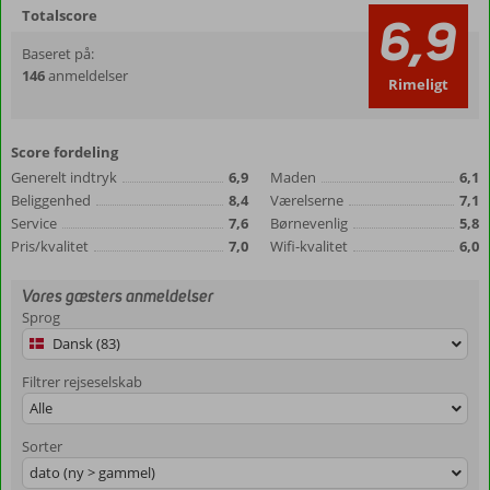
Totalscore
6,9
Baseret på:
146
anmeldelser
Rimeligt
Score fordeling
Generelt indtryk
6,9
Maden
6,1
Beliggenhed
8,4
Værelserne
7,1
Service
7,6
Børnevenlig
5,8
Pris/kvalitet
7,0
Wifi-kvalitet
6,0
Vores gæsters anmeldelser
Sprog
Dansk (83)
Filtrer rejseselskab
Alle
Sorter
dato (ny > gammel)