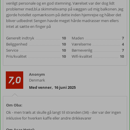
venligt personale og en god stemning. Værelset var der dog lidt
problemer med,bl.a skimmelsvamp på væggen ud mig balkonen. Jeg
gjorde hotellet opmærksom på dette inden hjemrejse og håber det
bliver udbedret Sengen havde meget hårde madrasser men ellers
intet at sætte en finger på
Generelt indtryk
10
Maden
7
Beliggenhed
10
Værelserne
4
Service
10
Børnevenlig
7
Pris/kvalitet
10
Wifi-kvalitet
10
Anonym
7,0
Denmark
Med venner
,
16 juni 2025
Om Oba:
Ok - men træls at skulle gå langt til stranden (34) - der var der ingen
inklusive for hverken kaffe eller andre drikkevarer
Om Acar Hotel: