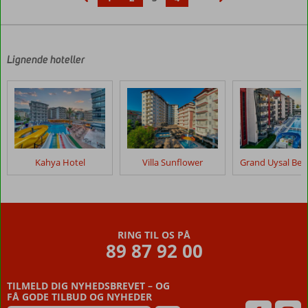
‹
›
Lignende hoteller
Kahya Hotel
Villa Sunflower
RING TIL OS PÅ
89 87 92 00
TILMELD DIG NYHEDSBREVET – OG
FÅ GODE TILBUD OG NYHEDER