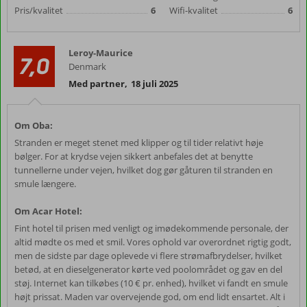
Pris/kvalitet
6
Wifi-kvalitet
6
Leroy-Maurice
7,0
Denmark
Med partner
,
18 juli 2025
Om Oba:
Stranden er meget stenet med klipper og til tider relativt høje
bølger. For at krydse vejen sikkert anbefales det at benytte
tunnellerne under vejen, hvilket dog gør gåturen til stranden en
smule længere.
Om Acar Hotel:
Fint hotel til prisen med venligt og imødekommende personale, der
altid mødte os med et smil. Vores ophold var overordnet rigtig godt,
men de sidste par dage oplevede vi flere strømafbrydelser, hvilket
betød, at en dieselgenerator kørte ved poolområdet og gav en del
støj. Internet kan tilkøbes (10 € pr. enhed), hvilket vi fandt en smule
højt prissat. Maden var overvejende god, om end lidt ensartet. Alt i