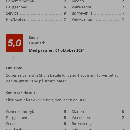
Generelt indtryk
7
Maden
7
Beliggenhed
6
Værelserne
7
Service
9
Børnevenlig
-
Pris/kvalitet
7
Wifi-kvalitet
1
Egon
5,0
Denmark
Med partner
,
01 oktober 2024
Om Oba:
Solsenge var gratis Skulle betale for vand, havde nok forventet at
der var gratis vand på strand baren,
Om Acar Hotel:
Slidt men ellers ok til prisen, der var en del støj
Generelt indtryk
5
Maden
8
Beliggenhed
5
Værelserne
7
Service
8
Børnevenlig
-
Pris/kvalitet
7
Wifi-kvalitet
2