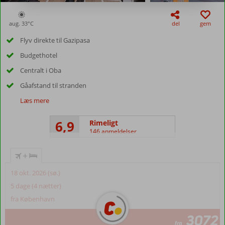
aug. 33°
C
del
gem
Flyv direkte til Gazipasa
Budgethotel
Centralt i Oba
Gåafstand til stranden
Læs mere
6,9
Rimeligt
146 anmeldelser
+
18 okt. 2026 (sø.)
5 dage (4 nætter)
fra København
3072
fra