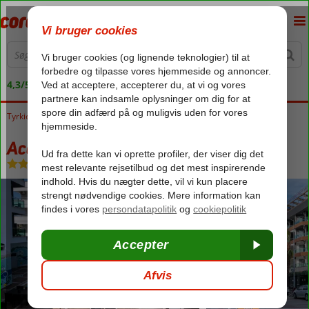
4,3/5 på Trustpilot
Tyrkiet
Forside
Tyrkiets sydkyst
Alanya
Oba
Acar Hotel
Acar Hotel
All Inclusive
-
Hotel