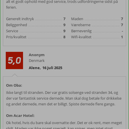
alt et godt ophold med god service, trods udfordringerne sidst på
ferien.
Generelt indtryk
7
Maden
7
Beliggenhed
9
Værelserne
7
Service
9
Børnevenlig
-
Pris/kvalitet
8
Wifi-kvalitet
1
Anonym
5,0
Denmark
Alene
,
16 juli 2025
Om Oba:
Ikke langt til stranden. Der var gratis solsenge ved stranden 34, og
der var fantastisk service dernede. Man skal dog betale for drikkelse
og andet dernede, men det er billigt. Spiste dernede flere gange.
Om Acar Hotel:
Ok hotel, hvis du bare skal overnatte der. Det er ok rent, men meget
slidt. Maden var ikke noget specielt, kan spises, men intet stort