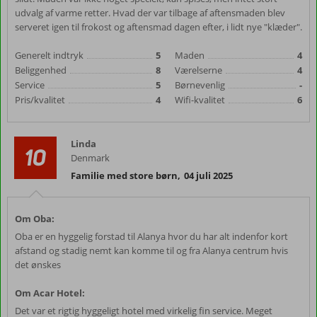
udvalg af varme retter. Hvad der var tilbage af aftensmaden blev
serveret igen til frokost og aftensmad dagen efter, i lidt nye "klæder".
Generelt indtryk
5
Maden
4
Beliggenhed
8
Værelserne
4
Service
5
Børnevenlig
-
Pris/kvalitet
4
Wifi-kvalitet
6
Linda
10
Denmark
Familie med store børn
,
04 juli 2025
Om Oba:
Oba er en hyggelig forstad til Alanya hvor du har alt indenfor kort
afstand og stadig nemt kan komme til og fra Alanya centrum hvis
det ønskes
Om Acar Hotel:
Det var et rigtig hyggeligt hotel med virkelig fin service. Meget