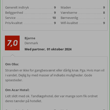
Generelt indtryk
9
Maden
9
Beliggenhed
9
Værelserne
8
Service
10
Børnevenlig
-
Pris/kvalitet
9
Wifi-kvalitet
9
Bjarne
7,0
Denmark
Med partner
,
01 oktober 2024
Om Oba:
Stranden er ikke for gangbesværet eller dårlig knæ. Pga. Hvis man vil
i vandet. Dejlig by med masser af indkøbs muligheder. Gode
spisesteder.
Om Acar Hotel:
Lidt slidt med ok. Tandlægehotel, der var mange som fik ordnet
deres tænder på hotellet.