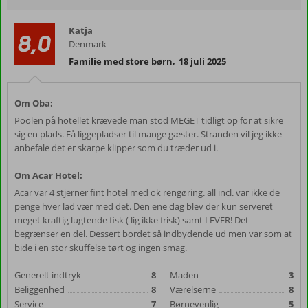
Katja
8,0
Denmark
Familie med store børn
,
18 juli 2025
Om Oba:
Poolen på hotellet krævede man stod MEGET tidligt op for at sikre
sig en plads. Få liggepladser til mange gæster. Stranden vil jeg ikke
anbefale det er skarpe klipper som du træder ud i.
Om Acar Hotel:
Acar var 4 stjerner fint hotel med ok rengøring. all incl. var ikke de
penge hver lad vær med det. Den ene dag blev der kun serveret
meget kraftig lugtende fisk ( lig ikke frisk) samt LEVER! Det
begrænser en del. Dessert bordet så indbydende ud men var som at
bide i en stor skuffelse tørt og ingen smag.
Generelt indtryk
8
Maden
3
Beliggenhed
8
Værelserne
8
Service
7
Børnevenlig
5