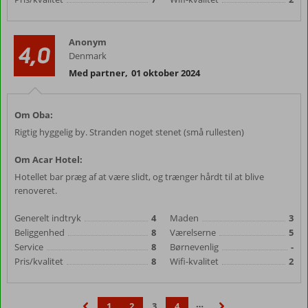
Anonym
4,0
Denmark
Med partner
,
01 oktober 2024
Om Oba:
Rigtig hyggelig by. Stranden noget stenet (små rullesten)
Om Acar Hotel:
Hotellet bar præg af at være slidt, og trænger hårdt til at blive
renoveret.
Generelt indtryk
4
Maden
3
Beliggenhed
8
Værelserne
5
Service
8
Børnevenlig
-
Pris/kvalitet
8
Wifi-kvalitet
2
…
1
2
3
4