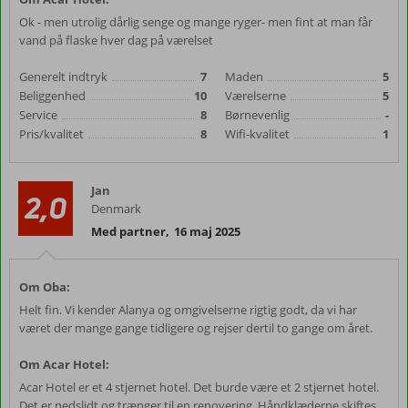
Ok - men utrolig dårlig senge og mange ryger- men fint at man får
vand på flaske hver dag på værelset
Generelt indtryk
7
Maden
5
Beliggenhed
10
Værelserne
5
Service
8
Børnevenlig
-
Pris/kvalitet
8
Wifi-kvalitet
1
Jan
2,0
Denmark
Med partner
,
16 maj 2025
Om Oba:
Helt fin. Vi kender Alanya og omgivelserne rigtig godt, da vi har
været der mange gange tidligere og rejser dertil to gange om året.
Om Acar Hotel:
Acar Hotel er et 4 stjernet hotel. Det burde være et 2 stjernet hotel.
Det er nedslidt og trænger til en renovering. Håndklæderne skiftes