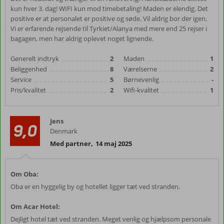
kun hver 3. dag! WIFI kun mod timebetaling! Maden er elendig. Det
positive er at personalet er positive og søde. Vil aldrig bor der igen.
Vi er erfarende rejsende til Tyrkiet/Alanya med mere end 25 rejser i
bagagen, men har aldrig oplevet noget lignende.
Generelt indtryk
2
Maden
1
Beliggenhed
8
Værelserne
2
Service
5
Børnevenlig
-
Pris/kvalitet
2
Wifi-kvalitet
1
Jens
9,0
Denmark
Med partner
,
14 maj 2025
Om Oba:
Oba er en hyggelig by og hotellet ligger tæt ved stranden.
Om Acar Hotel:
Dejligt hotel tæt ved stranden. Meget venlig og hjælpsom personale