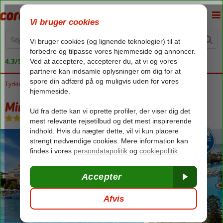
4,3/5 på Trustpilot
Tyrkiet
Forside
Tyrkiets sydkyst
Antalya
Lara
Miracle Resort
Miracle Resort
Ultra All Inclusive
-
Hotel