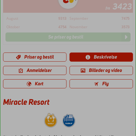
3423
fra
August
9313
September
7475
Oktober
4754
November
3573
Se priser og bestil
Priser og bestil
Beskrivelse
Anmeldelser
Billeder og video
Kort
Fly
Miracle Resort