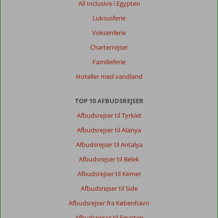
god
All Inclusive i Egypten
service
Luksusferie
med
drikkevarer
Voksenferie
ved
Charterrejser
bordene
Familieferie
Generelt indtryk
10
Maden
10
Hoteller med vandland
Beliggenhed
10
Værelserne
10
Service
10
Børnevenlig
-
TOP 10 AFBUDSREJSER
Pris/kvalitet
9
Wifi-kvalitet
10
Afbudsrejser til Tyrkiet
Afbudsrejser til Alanya
Anonym
4,0
Denmark
Afbudsrejser til Antalya
Familie med mindre børn
Afbudsrejser til Belek
,
18 september 2025
Afbudsrejser til Kemer
Afbudsrejser til Side
Om
Lara:
Afbudsrejser fra København
Benyttede
Afbudsrejser til Egypten