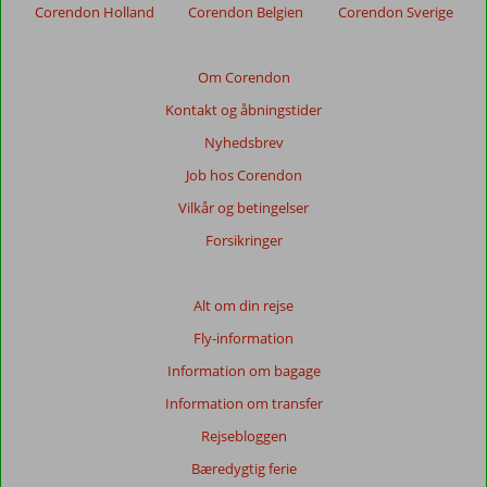
relevansen
Corendon Holland
Corendon Belgien
Corendon Sverige
af
de
viste
Om Corendon
anmeldelser.
Kontakt og åbningstider
Mere
om
Nyhedsbrev
vores
Job hos Corendon
anmeldelser.
Vilkår og betingelser
Totalscore
Forsikringer
Baseret
på:
Alt om din rejse
744
Fly-information
anmeldelser
Information om bagage
Information om transfer
Score
Rejsebloggen
fordeling
Generelt indtryk
8,7
Maden
8,4
Bæredygtig ferie
Beliggenhed
8,8
Værelserne
8,4