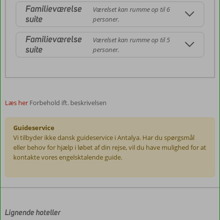
Familieværelse
Værelset kan rumme op til 6
suite
personer.
Familieværelse
Værelset kan rumme op til 5
suite
personer.
Læs her
Forbehold ift. beskrivelsen
Guideservice
Vi tilbyder ikke dansk guideservice i Antalya. Har du spørgsmål
eller behov for hjælp i løbet af din rejse, vil du have mulighed for at
kontakte vores engelsktalende guide.
Anmeldelserne
er
skrevet
af
Lignende hoteller