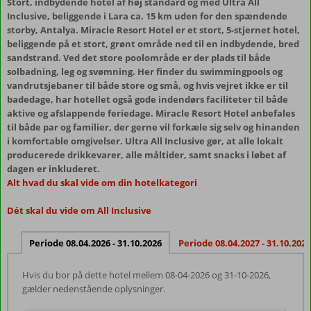
Stort, indbydende hotel af høj standard og med Ultra All
Inclusive, beliggende i Lara ca. 15 km uden for den spændende
storby, Antalya. Miracle Resort Hotel er et stort, 5-stjernet hotel,
beliggende på et stort, grønt område ned til en indbydende, bred
sandstrand. Ved det store poolområde er der plads til både
solbadning, leg og svømning. Her finder du swimmingpools og
vandrutsjebaner til både store og små, og hvis vejret ikke er til
badedage, har hotellet også gode indendørs faciliteter til både
aktive og afslappende feriedage. Miracle Resort Hotel anbefales
til både par og familier, der gerne vil forkæle sig selv og hinanden
i komfortable omgivelser. Ultra All Inclusive gør, at alle lokalt
producerede drikkevarer, alle måltider, samt snacks i løbet af
dagen er inkluderet.
Alt hvad du skal vide om din hotelkategori
Dét skal du vide om All Inclusive
Periode 08.04.2026 - 31.10.2026
Periode 08.04.2027 - 31.10.2027
Hvis du bor på dette hotel mellem 08-04-2026 og 31-10-2026,
gælder nedenstående oplysninger.