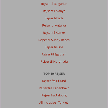
Rejser til Bulgarien
Om
Rejser til Alanya
Lara:
Rejser til Side
Dejligt
Rejser til Antalya
at
være
Rejser til Kemer
forholdsvis
Rejser til Sunny Beach
tæt
på
Rejser til Oba
Antalya
Rejser til Egypten
og
lufthavnen
Rejser til Hurghada
Om
TOP 10 REJSER
Miracle
Resort:
Rejser fra Billund
Flot
Rejser fra København
hotel,
dejlige
Rejser fra Aalborg
varierende
All Inclusive i Tyrkiet
buffeter,