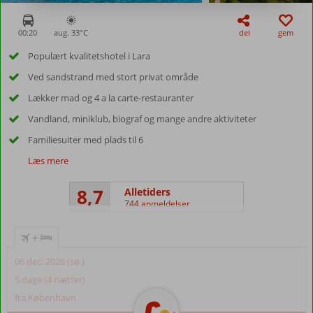
00:20
aug. 33°
C
del
gem
Populært kvalitetshotel i Lara
Ved sandstrand med stort privat område
Lækker mad og 4 a la carte-restauranter
Vandland, miniklub, biograf og mange andre aktiviteter
Familiesuiter med plads til 6
Læs mere
8,7
Alletiders
744 anmeldelser
+
06 dec. 2026 (sø.)
5 dage (4 nætter)
fra København