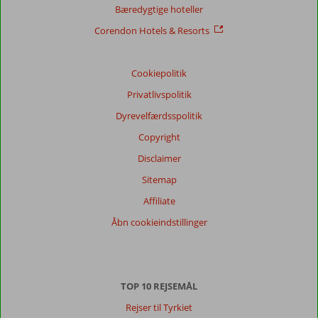
Bæredygtige hoteller
Service
8,5
Børnevenlig
8,7
Pris/kvalitet
8,1
Wifi-kvalitet
8,5
Corendon Hotels & Resorts
Vores
Cookiepolitik
gæsters
anmeldelser
Privatlivspolitik
Sprog
Dyrevelfærdsspolitik
Dansk (20)
Copyright
Filtrer
rejseselskab
Disclaimer
Alle
Sitemap
Sorter
Affiliate
dato (ny > gammel)
Åbn cookieindstillinger
Preben
10
Denmark
TOP 10 REJSEMÅL
Med partner
,
27 marts 2026
Rejser til Tyrkiet