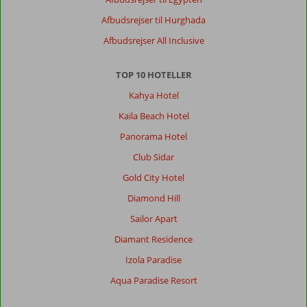
ikke
Afbudsrejser til Hurghada
stranden
da,
Afbudsrejser All Inclusive
der
var
TOP 10 HOTELLER
meget
strøm
Kahya Hotel
og
Kaila Beach Hotel
det
blev
Panorama Hotel
meget
Club Sidar
hurtigt
dybt
Gold City Hotel
Diamond Hill
Om
Miracle
Sailor Apart
Resort:
Diamant Residence
Lækkert
hotel,
Izola Paradise
hvis
Aqua Paradise Resort
man
bor