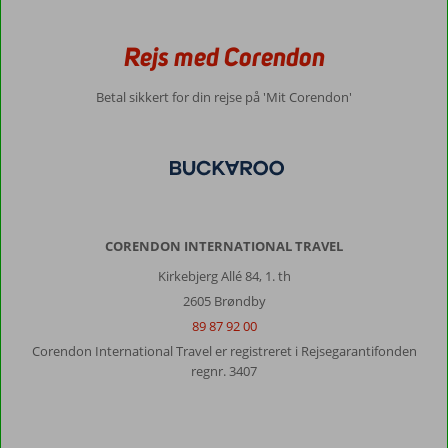
i
den
Rejs med Corendon
nye
afdeling.
Det
Betal sikkert for din rejse på 'Mit Corendon'
var
lidt
hårdt
med
al
den
ekstreme
CORENDON INTERNATIONAL TRAVEL
skrig
og
Kirkebjerg Allé 84, 1. th
larm
2605 Brøndby
fra
89 87 92 00
børn,
på
Corendon International Travel er registreret i Rejsegarantifonden
trods
regnr. 3407
af
vi
selv