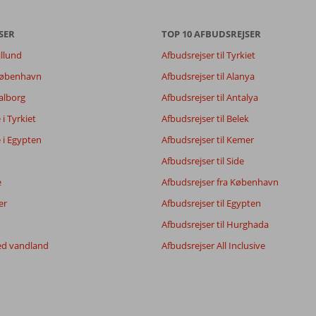
SER
TOP 10 AFBUDSREJSER
illund
Afbudsrejser til Tyrkiet
7,2
7,6
 København
Afbudsrejser til Alanya
7,3
Aalborg
Afbudsrejser til Antalya
6,0
e i Tyrkiet
Afbudsrejser til Belek
e i Egypten
Afbudsrejser til Kemer
Filtrer rejseselskab
Sorter
Afbudsrejser til Side
Alle
dato (ny > gammel)
e
Afbudsrejser fra København
er
Afbudsrejser til Egypten
Afbudsrejser til Hurghada
ed vandland
Afbudsrejser All Inclusive