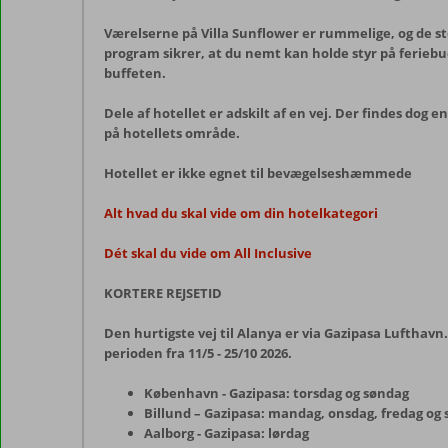
Værelserne på Villa Sunflower er rummelige, og de stø
program sikrer, at du nemt kan holde styr på feriebud
buffeten.
Dele af hotellet er adskilt af en vej. Der findes do
på hotellets område.
Hotellet er ikke egnet til bevægelseshæmmede
Alt hvad du skal vide om din hotelkategori
Dét skal du vide om All Inclusive
KORTERE REJSETID
Den hurtigste vej til Alanya er via Gazipasa Lufthavn.
perioden fra 11/5 - 25/10 2026.
København - Gazipasa: torsdag og søndag
Billund – Gazipasa: mandag, onsdag, fredag og
Aalborg - Gazipasa: lørdag