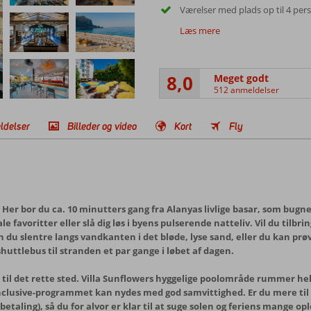
Værelser med plads op til 4 per
Læs mere
8,0
Meget godt
512 anmeldelser
ldelser
Billeder og video
Kort
Fly
 Her bor du ca. 10 minutters gang fra Alanyas livlige basar, som bugne
e favoritter eller slå dig løs i byens pulserende natteliv. Vil du tilb
an du slentre langs vandkanten i det bløde, lyse sand, eller du kan p
huttlebus til stranden et par gange i løbet af dagen.
il det rette sted. Villa Sunflowers hyggelige poolområde rummer hele 
ll Inclusive-programmet kan nydes med god samvittighed. Er du mere ti
etaling), så du for alvor er klar til at suge solen og feriens mange ople