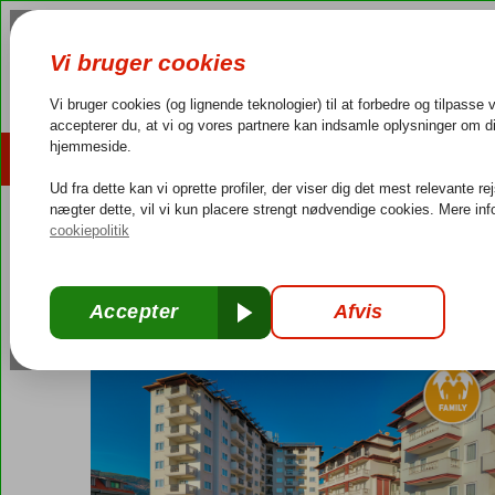
AFBUDSREJSER
REJSEMÅL
4,3/5 på Trustpilot
Dansk guideservice
40.000
Tyrkiet
Forside
Tyrkiets sydkyst
Alanya
Villa Sunflower
Villa Sunflower
All Inclusive
-
Hotel