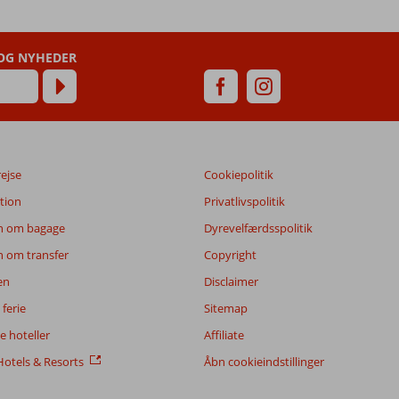
 OG NYHEDER
rejse
Cookiepolitik
tion
Privatlivspolitik
n om bagage
Dyrevelfærdsspolitik
n om transfer
Copyright
en
Disclaimer
ferie
Sitemap
 hoteller
Affiliate
otels & Resorts
Åbn cookieindstillinger