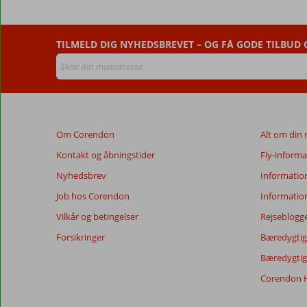
Anmeldelser,
der
TILMELD DIG NYHEDSBREVET – OG FÅ GODE TILBUD
er
ældre
end
48
måneder,
vises
Om Corendon
Alt om din 
ikke
længere
Kontakt og åbningstider
Fly-informa
for
Nyhedsbrev
Informatio
at
sikre
Job hos Corendon
Informatio
relevansen
Vilkår og betingelser
Rejseblogg
af
de
Forsikringer
Bæredygtig 
viste
Bæredygtige
anmeldelser.
Mere
Corendon H
om
vores