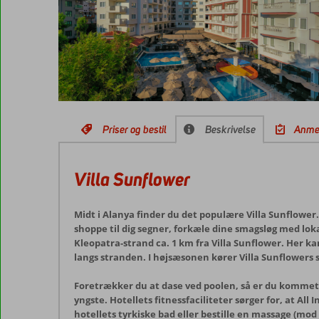
Priser og bestil
Beskrivelse
Anme
Villa Sunflower
Midt i Alanya finder du det populære Villa Sunflower.
shoppe til dig segner, forkæle dine smagsløg med lokal
Kleopatra-strand ca. 1 km fra Villa Sunflower. Her k
langs stranden. I højsæsonen kører Villa Sunflowers s
Foretrækker du at dase ved poolen, så er du kommet t
yngste. Hotellets fitnessfaciliteter sørger for, at A
hotellets tyrkiske bad eller bestille en massage (mod b