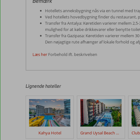
Bemærk
Hotellets anneksbygning nås via en tunnel med tr
Ved hotellets hovedbygning finder du restaurant,
Transfer fra Antalya: Køretiden varierer mellem 2,5
mulighed for at købe drikkevarer eller benytte toile
Transfer fra Gazipasa: Køretiden varierer mellem 30 
Den nøjagtige rute afhænger af lokale forhold og a
Læs her
Forbehold ift. beskrivelsen
Anmeldelserne
er
skrevet
af
Lignende hoteller
vores
kunder
efter
deres
ophold
på
Villa
Kahya Hotel
Grand Uysal Beach & Spa Hotel
Sunflower