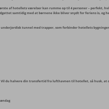
rste af hotellets værelser kan rumme op til 4 personer – perfekt, hvis
gettet samtidig med at børnene ikke bliver snydt for feriens is, og he
g en underjordisk tunnel med trapper, som forbinder hotellets bygning
 Vil du halvere din transfertid fra lufthavnen til hotellet, så husk, at
 søndag