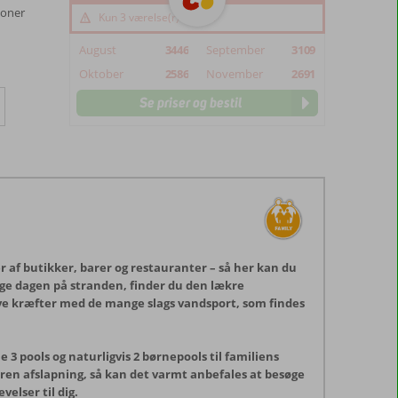
soner
Kun 3 værelse(r) tilbage
August
3446
September
3109
Oktober
2586
November
2691
Se priser og bestil
r af butikker, barer og restauranter – så her kan du
ringe dagen på stranden, finder du den lækre
røve kræfter med de mange slags vandsport, som findes
3 pools og naturligvis 2 børnepools til familiens
l ren afslapning, så kan det varmt anbefales at besøge
velser til dig.