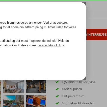
ALL INCLUSIVE
FAMILIEFERIE
VINTERREJSE
 danske gæster i 2025
25 års erfaring
Flyv direkte til Gazipasa
Godt til prisen
Tæt på centrum
Shuttlebus til stranden