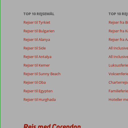
anmeldelser.
TOP 10 REJSEMÅL
TOP 10 REJ
Totalscore
Score fordeling
8,0
Rejser til Tyrkiet
Rejser fra B
Generelt indtryk
8,0
Maden
Baseret på:
Beliggenhed
8,1
Værelserne
Rejser til Bulgarien
Rejser fra
512
Meget
Service
8,1
Børnevenlig
anmeldelser
Rejser til Alanya
Rejser fra 
godt
Pris/kvalitet
8,0
Wifi-kvalitet
Rejser til Side
All Inclusiv
Rejser til Antalya
All Inclusiv
Vores
Sprog
Rejser til Kemer
Luksusferie
gæsters
Dansk (364)
anmeldelser
Rejser til Sunny Beach
Voksenferi
Rejser til Oba
Charterrejs
10
Rejser til Egypten
Familieferie
Dejligt
Generelt indtryk
10
Rejser til Hurghada
Hoteller m
sted.
Beliggenhed
10
Michael
Dog
Service
10
Denmark
er
Pris/kvalitet
8
maden
Familie med store børn
Maden
7
lidt
Rejs med Corendon
,
Værelserne
8