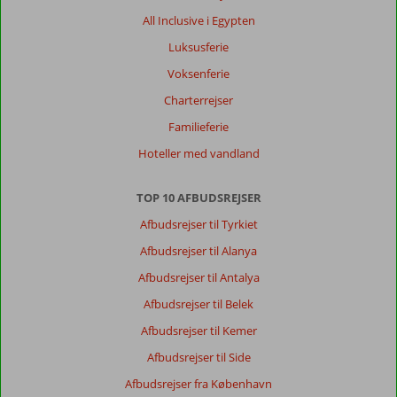
På
All Inclusive i Egypten
den
anden
Luksusferie
side
Voksenferie
af
gaden
Charterrejser
fra
Familieferie
resortet,
ved
Hoteller med vandland
siden
af
TOP 10 AFBUDSREJSER
taxaholdepladsen,
er
Afbudsrejser til Tyrkiet
der
Afbudsrejser til Alanya
en
dolmus,
Afbudsrejser til Antalya
hvor
Afbudsrejser til Belek
man
kan
Afbudsrejser til Kemer
komme
Afbudsrejser til Side
ind
til
Afbudsrejser fra København