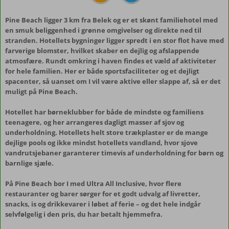
Pine Beach ligger 3 km fra Belek og er et skønt familiehotel med
en smuk beliggenhed i grønne omgivelser og direkte ned til
stranden. Hotellets bygninger ligger spredt i en stor flot have med
farverige blomster, hvilket skaber en dejlig og afslappende
atmosfære. Rundt omkring i haven findes et væld af aktiviteter
for hele familien. Her er både sportsfaciliteter og et dejligt
spacenter, så uanset om I vil være aktive eller slappe af, så er det
muligt på Pine Beach.
Hotellet har børneklubber for både de mindste og familiens
teenagere, og her arrangeres dagligt masser af sjov og
underholdning. Hotellets helt store trækplaster er de mange
dejlige pools og ikke mindst hotellets vandland, hvor sjove
vandrutsjebaner garanterer timevis af underholdning for børn og
barnlige sjæle.
På Pine Beach bor I med Ultra All Inclusive, hvor flere
restauranter og barer sørger for et godt udvalg af livretter,
snacks, is og drikkevarer i løbet af ferie – og det hele indgår
selvfølgelig i den pris, du har betalt hjemmefra.