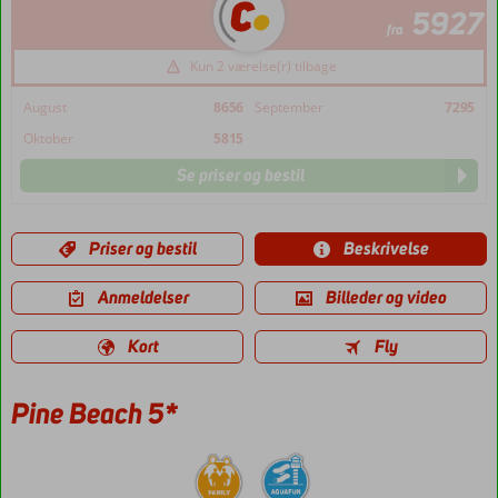
5927
fra
Kun 2 værelse(r) tilbage
August
8656
September
7295
Oktober
5815
Se priser og bestil
Priser og bestil
Beskrivelse
Anmeldelser
Billeder og video
Kort
Fly
Pine Beach 5*