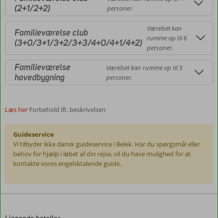
(2+1/2+2)
personer.
Værelset kan
Familieværelse club
rumme op til 6
(3+0/3+1/3+2/3+3/4+0/4+1/4+2)
personer.
Familieværelse
Værelset kan rumme op til 5
hovedbygning
personer.
Læs her
Forbehold ift. beskrivelsen
Guideservice
Vi tilbyder ikke dansk guideservice i Belek. Har du spørgsmål eller
behov for hjælp i løbet af din rejse, vil du have mulighed for at
kontakte vores engelsktalende guide.
Anmeldelserne
er
skrevet
af