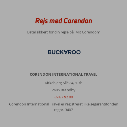
Om
Pine
Beach
Rejs med Corendon
5*:
Jeg
Betal sikkert for din rejse på 'Mit Corendon'
synes,
at
selve
feriestedet
var
fint,
god
service.
CORENDON INTERNATIONAL TRAVEL
Maden
Kirkebjerg Allé 84, 1. th
er
2605 Brøndby
ofte
den
89 87 92 00
samme,
Corendon International Travel er registreret i Rejsegarantifonden
men
regnr. 3407
du
kan
sammensætte