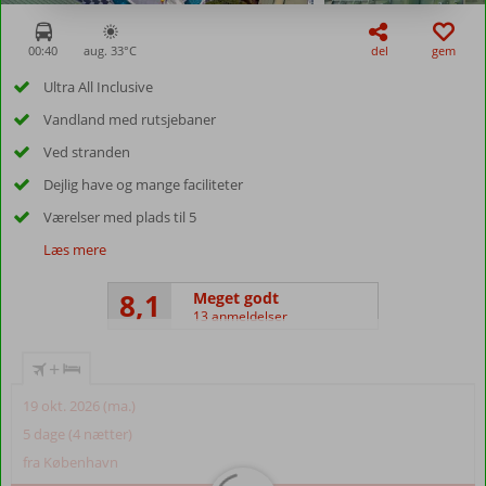
00:40
aug. 33°
C
del
gem
Ultra All Inclusive
Vandland med rutsjebaner
Ved stranden
Dejlig have og mange faciliteter
Værelser med plads til 5
Læs mere
8,1
Meget godt
13 anmeldelser
+
19 okt. 2026 (ma.)
5 dage (4 nætter)
fra København