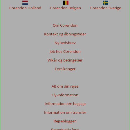
at
sikre
Corendon Holland
Corendon Belgien
Corendon Sverige
relevansen
af
de
Om Corendon
viste
Kontakt og åbningstider
anmeldelser.
Mere
Nyhedsbrev
om
Job hos Corendon
vores
anmeldelser.
Vilkår og betingelser
Forsikringer
Totalscore
Baseret
Alt om din rejse
på:
Fly-information
13
anmeldelser
Information om bagage
Information om transfer
Rejsebloggen
Score
fordeling
Bæredygtig ferie