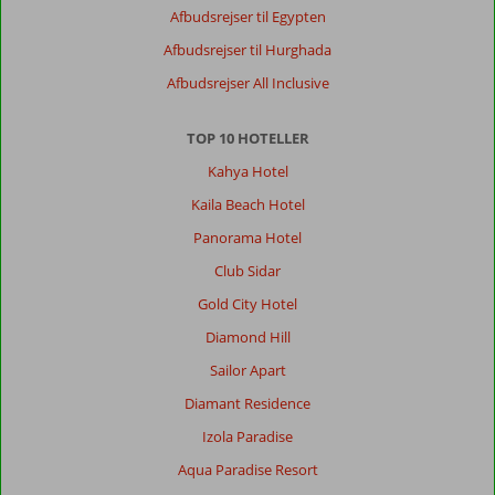
centrum
Afbudsrejser til Egypten
for
1
Afbudsrejser til Hurghada
euro.
Afbudsrejser All Inclusive
Centrum
er
rart
TOP 10 HOTELLER
at
Kahya Hotel
have
set
Kaila Beach Hotel
en
Panorama Hotel
gang,
og
Club Sidar
det
Gold City Hotel
er
det
Diamond Hill
hele.
Sailor Apart
Masser
af
Diamant Residence
de
Izola Paradise
samme
butikker.
Aqua Paradise Resort