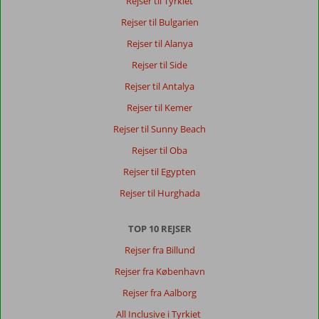
Rejser til Tyrkiet
,
05 august 2023
Rejser til Bulgarien
Rejser til Alanya
Omgivelserne
Rejser til Side
er
smukke,
Rejser til Antalya
hyggelige
Rejser til Kemer
og
rolige.
Rejser til Sunny Beach
For
Rejser til Oba
at
komme
Rejser til Egypten
ind
Rejser til Hurghada
til
centrum
skal
TOP 10 REJSER
man
Rejser fra Billund
være
omkring
Rejser fra København
4
Rejser fra Aalborg
kilometer
væk.
All Inclusive i Tyrkiet