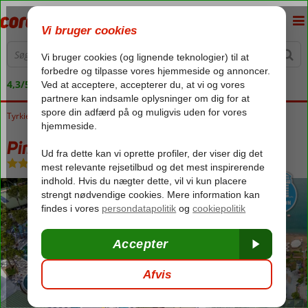
4,3/5 på Trustpilot
Tyrkiet
Forside
Tyrkiets sydkyst
Belek
Pine Beach 5*
Pine Beach 5*
Ultra All Inclusive
-
Hotel