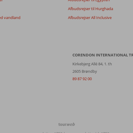
Afbudsrejser til Hurghada
ed vandland
Afbudsrejser All Inclusive
CORENDON INTERNATIONAL T
Kirkebjerg Allé 84, 1. th
2605 Brøndby
89 87 92 00
TourWeb
©