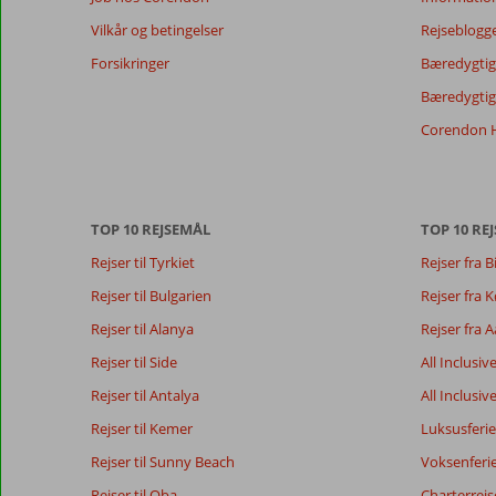
relevansen
Vilkår og betingelser
Rejseblogg
af
de
Forsikringer
Bæredygtig 
viste
Bæredygtige
anmeldelser.
Mere
Corendon H
om
vores
anmeldelser.
TOP 10 REJSEMÅL
TOP 10 REJ
Totalscore
Score fordeling
7,7
Rejser til Tyrkiet
Rejser fra B
Generelt indtryk
7,7
Maden
Baseret på:
Beliggenhed
8,0
Værelserne
Rejser til Bulgarien
Rejser fra
41
Godt
Service
7,7
Børnevenlig
anmeldelser
Rejser til Alanya
Rejser fra 
Pris/kvalitet
7,2
Wifi-kvalitet
Rejser til Side
All Inclusiv
Rejser til Antalya
All Inclusiv
Vores
Sprog
Rejser til Kemer
Luksusferie
gæsters
Dansk (24)
anmeldelser
Rejser til Sunny Beach
Voksenferi
Rejser til Oba
Charterrejs