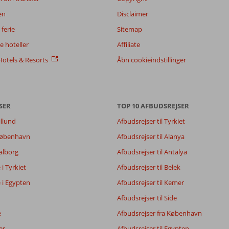
en
Disclaimer
ferie
Sitemap
 hoteller
Affiliate
otels & Resorts
Åbn cookieindstillinger
SER
TOP 10 AFBUDSREJSER
illund
Afbudsrejser til Tyrkiet
6,3
7,6
 København
Afbudsrejser til Alanya
7,9
Aalborg
Afbudsrejser til Antalya
5,1
e i Tyrkiet
Afbudsrejser til Belek
e i Egypten
Afbudsrejser til Kemer
Filtrer rejseselskab
Sorter
Afbudsrejser til Side
Alle
dato (ny > gammel)
e
Afbudsrejser fra København
er
Afbudsrejser til Egypten