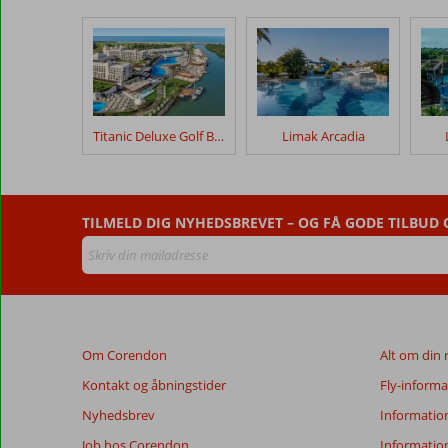
vores
kunder
efter
deres
ophold
på
Siam
Titanic Deluxe Golf Belek
Limak Arcadia
Elegance
Anmeldelser,
der
TILMELD DIG NYHEDSBREVET – OG FÅ GODE TILBUD
er
ældre
end
48
måneder,
vises
Om Corendon
Alt om din 
ikke
længere
Kontakt og åbningstider
Fly-informa
for
Nyhedsbrev
Informatio
at
sikre
Job hos Corendon
Informatio