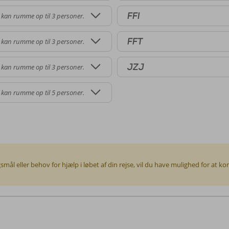
FFI
 kan rumme op til 3 personer.
FFT
 kan rumme op til 3 personer.
JZJ
 kan rumme op til 3 personer.
 kan rumme op til 5 personer.
gsmål eller behov for hjælp i løbet af din rejse, vil du have mulighed for at 