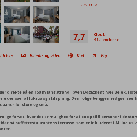
Læs mere
7,7
Godt
41 anmeldelser
ldelser
Billeder og video
Kort
Fly
igger direkte på en 150 m lang strand i byen Bogazkent nær Belek. Hote
perle der oser af luksus og afslapning. Den rolige beliggenhed gør især 
ebaner for store og små.
lige farver, hvor der er mulighed for at bo op til 5 personer i de st
r på buffetrestaurantens terrasse, som er inkluderet i All Inclusive-
anter.