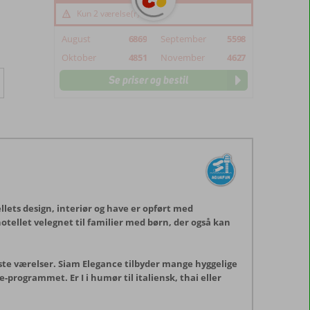
Kun 2 værelse(r) tilbage
August
6869
September
5598
Oktober
4851
November
4627
Se priser og bestil
llets design, interiør og have er opført med
hotellet velegnet til familier med børn, der også kan
ørste værelser. Siam Elegance tilbyder mange hyggelige
programmet. Er I i humør til italiensk, thai eller