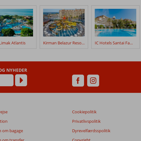
Limak Atlantis
Kirman Belazur Resort & Spa
IC Hotels Santai Family Resort
 OG NYHEDER
rejse
Cookiepolitik
tion
Privatlivspolitik
n om bagage
Dyrevelfærdsspolitik
n om transfer
Copyright