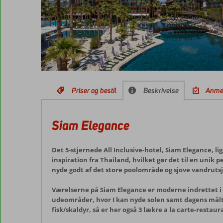
Priser og bestil
Beskrivelse
Anme
Siam Elegance
Det 5-stjernede All Inclusive-hotel, Siam Elegance, l
inspiration fra Thailand, hvilket gør det til en unik 
nyde godt af det store poolområde og sjove vandrutsj
Værelserne på Siam Elegance er moderne indrettet i ro
udeområder, hvor I kan nyde solen samt dagens måltide
fisk/skaldyr, så er her også 3 lækre a la carte-restaur