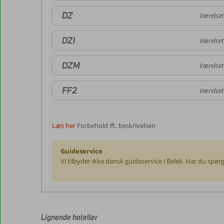
DZ
Værelset
DZI
Værelset
DZM
Værelset
FF2
Værelset
Læs her
Forbehold ift. beskrivelsen
Guideservice
Vi tilbyder ikke dansk guideservice i Belek. Har du spør
Anmeldelserne
er
skrevet
af
Lignende hoteller