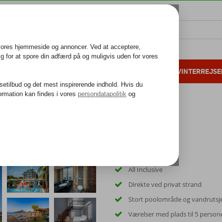
ALL INCLUSIVE
FAMILIEFERIE
VINTERREJSE
 danske gæster i 2025
25 års erfaring
All Inclusive
Direkte ved privat strand
Stort poolområde og vandrutsj
Værelser med plads til 5 person