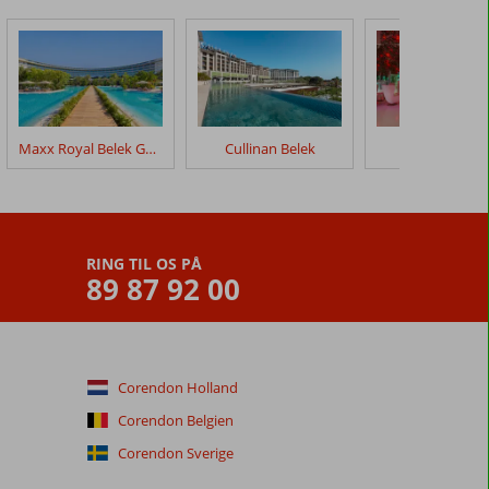
Maxx Royal Belek Golf Resort
Cullinan Belek
Adam & Eve
RING TIL OS PÅ
89 87 92 00
Corendon Holland
Corendon Belgien
Corendon Sverige