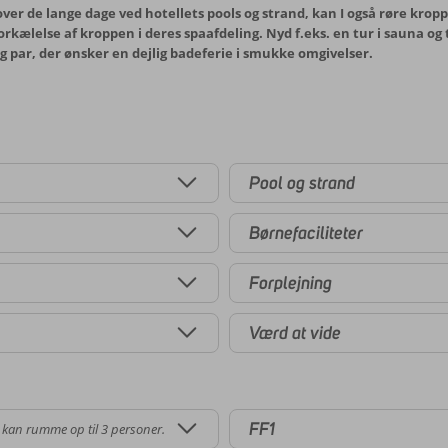
over de lange dage ved hotellets pools og strand, kan I også røre kroppe
orkælelse af kroppen i deres spaafdeling. Nyd f.eks. en tur i sauna o
g par, der ønsker en dejlig badeferie i smukke omgivelser.
Pool og strand
Børnefaciliteter
Forplejning
Værd at vide
FF1
 kan rumme op til 3 personer.