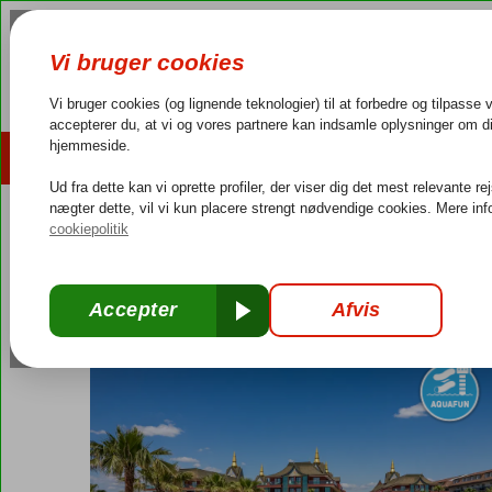
AFBUDSREJSER
REJSEMÅL
4,3/5 på Trustpilot
Dansk guideservice
40.000
Tyrkiet
Forside
Tyrkiets sydkyst
Belek
Siam Elegance
Siam Elegance
Ultra All Inclusive
-
Hotel