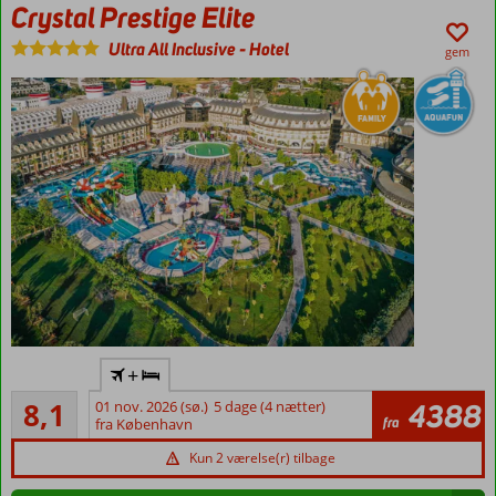
Crystal Prestige Elite
Ultra All Inclusive
-
Hotel
gem
Ultra All
+
Inclusive
Meget godt
8,1
01 nov. 2026 (sø.)
5 dage (4 nætter)
4388
Smuk
26
fra
fra København
beliggenhed
anmeldelser
ved
Kun 2 værelse(r) tilbage
stranden