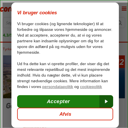
4,3/5 på Trustpilot
Tyrkiet
Forside
Tyrkiets sydkyst
Kemer
Goynuk
3812
fra
Goynuk
Billeder og video
kort
Anmeldelser