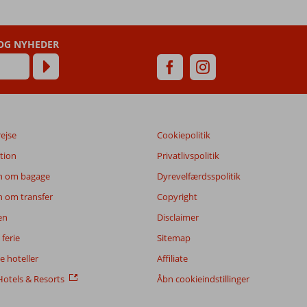
 OG NYHEDER
rejse
Cookiepolitik
tion
Privatlivspolitik
n om bagage
Dyrevelfærdsspolitik
n om transfer
Copyright
en
Disclaimer
ferie
Sitemap
 hoteller
Affiliate
otels & Resorts
Åbn cookieindstillinger