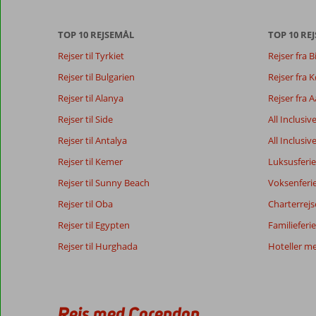
anmeldelser.
Mere
TOP 10 REJSEMÅL
TOP 10 REJ
om
vores
Rejser til Tyrkiet
Rejser fra B
anmeldelser.
Rejser til Bulgarien
Rejser fra
Rejser til Alanya
Rejser fra 
Totalscore
Score fordeling
8,8
Generelt indtryk
8,8
Maden
Rejser til Side
All Inclusiv
Baseret på:
Beliggenhed
8,6
Værelserne
70
Rejser til Antalya
All Inclusiv
Alletiders
Service
8,8
Børnevenlig
anmeldelser
Pris/kvalitet
8,3
Wifi-kvalitet
Rejser til Kemer
Luksusferie
Rejser til Sunny Beach
Voksenferi
Rejser til Oba
Charterrejs
Vores
Sprog
gæsters
Dansk (0)
Rejser til Egypten
Familieferie
anmeldelser
Rejser til Hurghada
Hoteller m
Der
er
ingen
anmeldelser
Rejs med Corendon