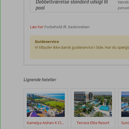
Dobbeltværelse standard udsigt til
Værels
pool
person
Læs her
Forbehold ift. beskrivelsen
Guideservice
Vi tilbyder ikke dansk guideservice i Side. Har du spørg
Anmeldelserne
er
skrevet
af
Lignende hoteller
vores
kunder
efter
deres
ophold
på
Side
Kamelya Aishen K Club
Terrace Elite Resort
Royal