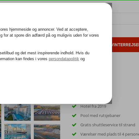
ALL INCLUSIVE
FAMILIEFERIE
VINTERREJSE
 danske gæster i 2025
25 års erfaring
otel & Spa
Hotel fra 2019
Pool med rutsjebaner
Gratis shuttleservice til strand
Værelser med plads til 4 person