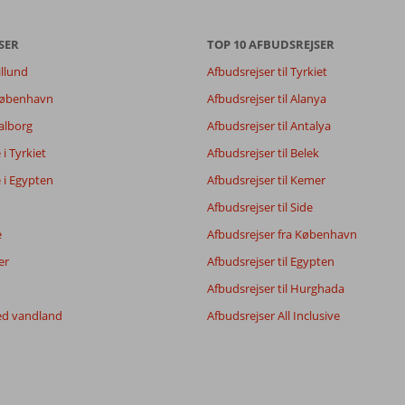
SER
TOP 10 AFBUDSREJSER
illund
Afbudsrejser til Tyrkiet
 København
Afbudsrejser til Alanya
Aalborg
Afbudsrejser til Antalya
8,0
e i Tyrkiet
Afbudsrejser til Belek
8,5
e i Egypten
Afbudsrejser til Kemer
7,3
7,8
Afbudsrejser til Side
e
Afbudsrejser fra København
er
Afbudsrejser til Egypten
Filtrer rejseselskab
Sorter
Alle
dato (ny > gammel)
Afbudsrejser til Hurghada
ed vandland
Afbudsrejser All Inclusive