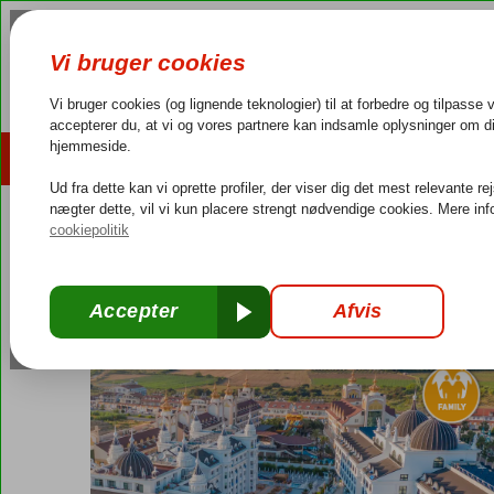
AFBUDSREJSER
REJSEMÅL
4,3/5 på Trustpilot
Dansk guideservice
40.000
Tyrkiet
Forside
Tyrkiets sydkyst
Side
Evrenseki
Side Royal Style H
Side Royal Style Hotel & Spa
Ultra All Inclusive
-
Hotel