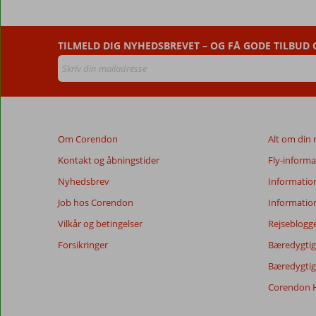
Style
Hotel
&
TILMELD DIG NYHEDSBREVET – OG FÅ GODE TILBUD
Spa
Anmeldelser,
der
er
ældre
Om Corendon
Alt om din 
end
48
Kontakt og åbningstider
Fly-informa
måneder,
Nyhedsbrev
Informatio
vises
ikke
Job hos Corendon
Informatio
længere
Vilkår og betingelser
Rejseblogg
for
at
Forsikringer
Bæredygtig 
sikre
Bæredygtige
relevansen
af
Corendon H
de
viste