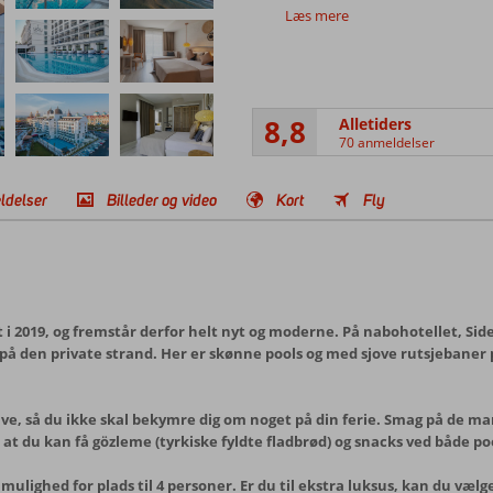
Læs mere
8,8
Alletiders
70 anmeldelser
ldelser
Billeder og video
Kort
Fly
t i 2019, og fremstår derfor helt nyt og moderne. På nabohotellet, Sid
æt på den private strand. Her er skønne pools og med sjove rutsjebaner
sive, så du ikke skal bekymre dig om noget på din ferie. Smag på de m
, at du kan få gözleme (tyrkiske fyldte fladbrød) og snacks ved både po
ighed for plads til 4 personer. Er du til ekstra luksus, kan du vælge