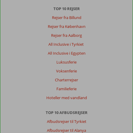
til
TOP 10 REJSER
de
ydre
Rejser fra Billund
byer
Rejser fra København
som
side
Rejser fra Aalborg
og
All Inclusive i Tyrkiet
manavgat
All Inclusive i Egypten
Om
Luksusferie
Kirman
Premium
Voksenferie
Calyptus:
Charterrejser
Hotellet
var
Familieferie
lækkert
Hoteller med vandland
rent,
men
kan
TOP 10 AFBUDSREJSER
se
Afbudsrejser til Tyrkiet
at
udvalg
Afbudsrejser til Alanya