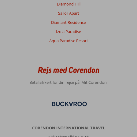
bordet
Diamond Hill
hvilket
var
Sailor Apart
træls
Diamant Residence
da
man
Izola Paradise
føler
Aqua Paradise Resort
at
man
skal
spise
hurtigt
Rejs med Corendon
færdigt.
Betal sikkert for din rejse på 'Mit Corendon'
Generelt indtryk
10
Maden
8
Beliggenhed
10
Værelserne
10
Service
10
Børnevenlig
10
Pris/kvalitet
9
Wifi-kvalitet
10
Anonym
9,0
CORENDON INTERNATIONAL TRAVEL
Nederland
Kirkebjerg Allé 84, 1. th