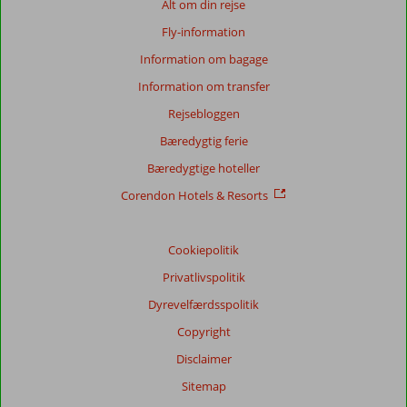
Alt om din rejse
på:
Fly-information
108
anmeldelser
Information om bagage
Information om transfer
Rejsebloggen
Score
fordeling
Bæredygtig ferie
Generelt indtryk
8,7
Maden
8,0
Bæredygtige hoteller
Beliggenhed
8,2
Værelserne
8,3
Service
8,4
Børnevenlig
8,5
Corendon Hotels & Resorts
Pris/kvalitet
7,7
Wifi-kvalitet
8,1
Cookiepolitik
Vores
gæsters
Privatlivspolitik
anmeldelser
Sprog
Dyrevelfærdsspolitik
Dansk (55)
Copyright
Filtrer
Disclaimer
rejseselskab
Sitemap
Alle