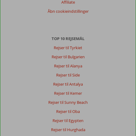
Affiliate
Sorter
Åbn cookieindstillinger
dato (ny > gammel)
Anonym
10
TOP 10 REJSEMÅL
Denmark
Familie med store børn
Rejser til Tyrkiet
,
05 juni 2026
Rejser til Bulgarien
Rejser til Alanya
Om
Rejser til Side
Kumkoy:
Rejser til Antalya
Hotellets
beliggenhed
Rejser til Kemer
er
Rejser til Sunny Beach
fantastisk
centralt
Rejser til Oba
til
Rejser til Egypten
det
hele
Rejser til Hurghada
også