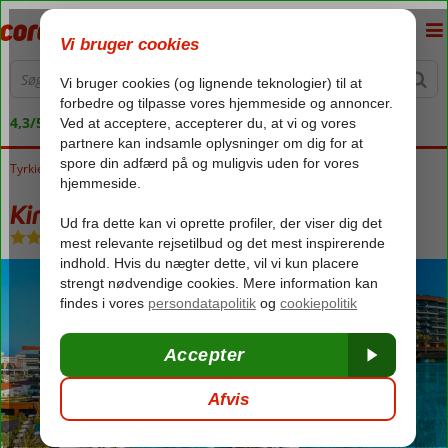
4,3/5 på Trustpilot
Tyrkiet
Forside
Tyrkiets sydkyst
Side
Kumkoy
Kirman Premium Calyptus
Kirman Premium Calyptus
Ultra All Inclusive
-
Hotel