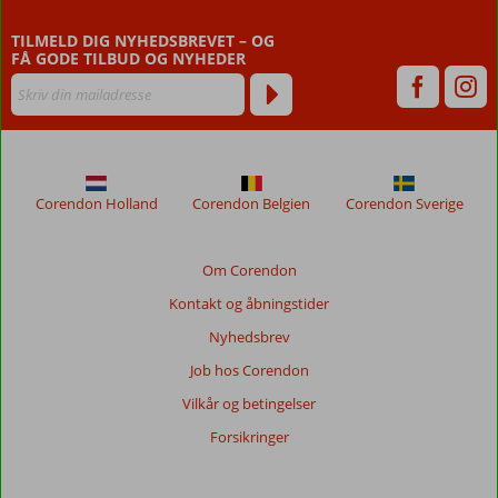
end
TILMELD DIG NYHEDSBREVET – OG
48
FÅ GODE TILBUD OG NYHEDER
måneder,
vises
ikke
længere
for
at
sikre
Corendon Holland
Corendon Belgien
Corendon Sverige
relevansen
af
de
Om Corendon
viste
Kontakt og åbningstider
anmeldelser.
Mere
Nyhedsbrev
om
Job hos Corendon
vores
anmeldelser.
Vilkår og betingelser
Forsikringer
Totalscore
Baseret