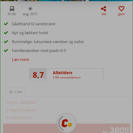
01:00
aug. 33°
C
del
gem
Gåafstand til sandstrand
Nyt og lækkert hotel
Rummelige, luksuriøse værelser og suiter
Familieværelser med plads til 5
Læs mere
8,7
Alletiders
108 anmeldelser
+
22 nov. 2026 (sø.)
5 dage (4 nætter)
fra København
3805
fra