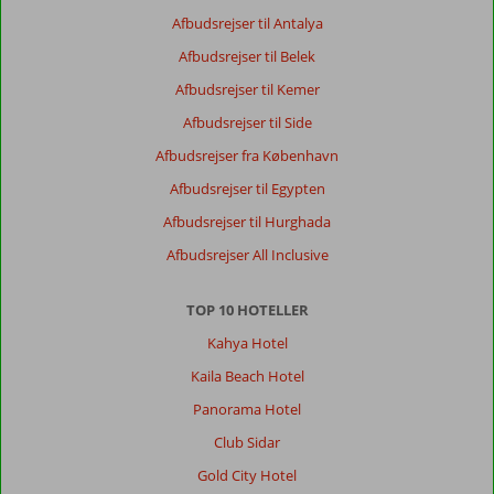
af
Afbudsrejser til Antalya
kød
var
Afbudsrejser til Belek
ret
Afbudsrejser til Kemer
begrænset
eller
Afbudsrejser til Side
at
Afbudsrejser fra København
de
mixser
Afbudsrejser til Egypten
oksekød
Afbudsrejser til Hurghada
med
lammekød
Afbudsrejser All Inclusive
i
hakket.
TOP 10 HOTELLER
De
var
Kahya Hotel
for
Kaila Beach Hotel
hurtig
til
Panorama Hotel
at
Club Sidar
rydde
af
Gold City Hotel