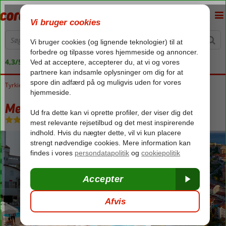
4,3/5 på Trustpilot
Tyrkiet
Forside
Tyrkiets sydkyst
Side
Kumkoy
Merve Sun
Merve Sun
All Inclusive
-
Hotel