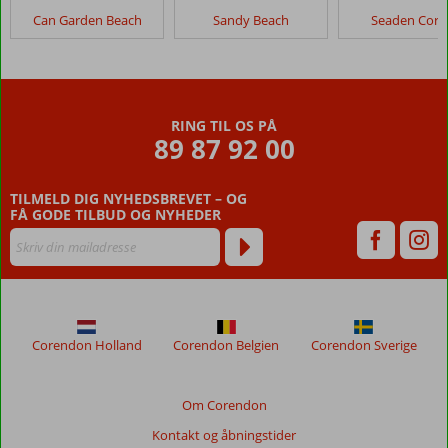
Merve
Can Garden Beach
Sandy Beach
Seaden Corol
Sun
Anmeldelser,
der
er
RING TIL OS PÅ
ældre
89 87 92 00
end
48
TILMELD DIG NYHEDSBREVET – OG
måneder,
FÅ GODE TILBUD OG NYHEDER
vises
ikke
længere
for
at
sikre
relevansen
Corendon Holland
Corendon Belgien
Corendon Sverige
af
de
viste
Om Corendon
anmeldelser.
Kontakt og åbningstider
Mere