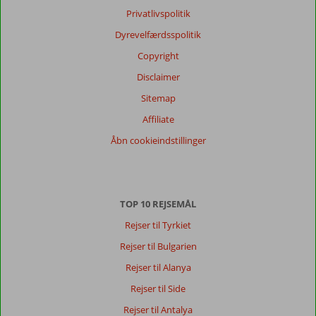
anmeldelser
Privatlivspolitik
Sprog
Dyrevelfærdsspolitik
Dansk (5)
Copyright
Filtrer
rejseselskab
Disclaimer
Alle
Sitemap
Sorter
Affiliate
dato (ny > gammel)
Åbn cookieindstillinger
Louise
7,0
Denmark
TOP 10 REJSEMÅL
Grupperejse
,
12 oktober 2023
Rejser til Tyrkiet
Rejser til Bulgarien
Om
Rejser til Alanya
Kumkoy:
Rejser til Side
Centralt
Rejser til Antalya
beliggende