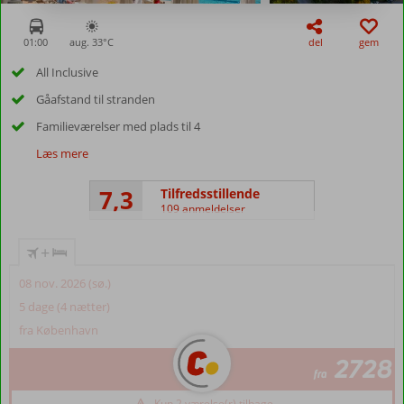
01:00
aug. 33°
C
del
gem
All Inclusive
Gåafstand til stranden
Familieværelser med plads til 4
Læs mere
7,3
Tilfredsstillende
109 anmeldelser
+
08 nov. 2026 (sø.)
5 dage (4 nætter)
fra København
2728
fra
Kun 2 værelse(r) tilbage