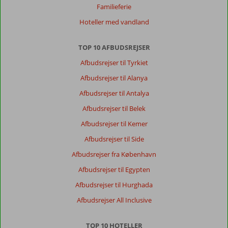
Antik
Familieferie
Side,
Hoteller med vandland
hvis
det
har
TOP 10 AFBUDSREJSER
mere
Afbudsrejser til Tyrkiet
interesse.
Man
Afbudsrejser til Alanya
kan
Afbudsrejser til Antalya
gå
til
Afbudsrejser til Belek
stranden
Afbudsrejser til Kemer
med
strandbar,
Afbudsrejser til Side
som
Afbudsrejser fra København
også
er
Afbudsrejser til Egypten
inkluderet
Afbudsrejser til Hurghada
i
prisen.
Afbudsrejser All Inclusive
Der
går
TOP 10 HOTELLER
bus