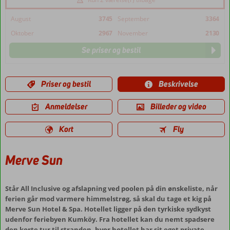
August
3745
September
3364
Oktober
2967
November
2130
Se priser og bestil
Priser og bestil
Beskrivelse
Anmeldelser
Billeder og video
Kort
Fly
Merve Sun
Står All Inclusive og afslapning ved poolen på din ønskeliste, når
ferien går mod varmere himmelstrøg, så skal du tage et kig på
Merve Sun Hotel & Spa. Hotellet ligger på den tyrkiske sydkyst
udenfor feriebyen Kumköy. Fra hotellet kan du nemt spadsere
den korte tur til stranden, hvor hotellet har sit eget private