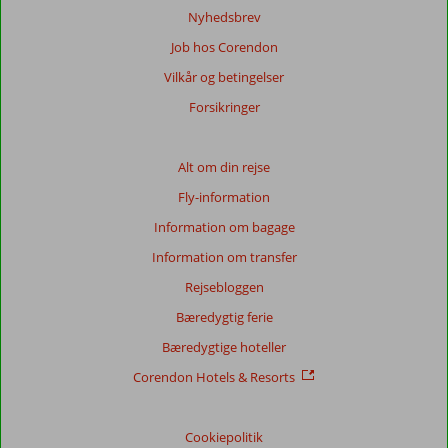
om
Nyhedsbrev
vores
Job hos Corendon
anmeldelser.
Vilkår og betingelser
Totalscore
Forsikringer
Baseret
på:
Alt om din rejse
109
Fly-information
anmeldelser
Information om bagage
Information om transfer
Score
Rejsebloggen
fordeling
Generelt indtryk
7,3
Maden
6,7
Bæredygtig ferie
Beliggenhed
7,7
Værelserne
6,9
Bæredygtige hoteller
Service
7,4
Børnevenlig
7,1
Pris/kvalitet
7,5
Wifi-kvalitet
5,2
Corendon Hotels & Resorts
Vores
Cookiepolitik
gæsters