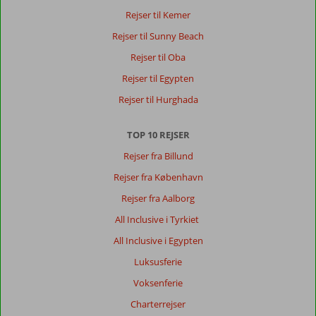
hotel,
Rejser til Kemer
hvor
Rejser til Sunny Beach
man
kunne
Rejser til Oba
shoppe
Rejser til Egypten
lige
udenfor
Rejser til Hurghada
hotellet.
Derudover
TOP 10 REJSER
gik
der
Rejser fra Billund
busser
Rejser fra København
lige
udenfor
Rejser fra Aalborg
hotellet,
All Inclusive i Tyrkiet
som
kan
All Inclusive i Egypten
køre
Luksusferie
dig
til
Voksenferie
Manavgat
Charterrejser
eller