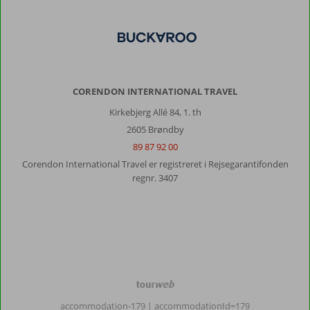
børnefamilier,
da
vi
var
der
og
CORENDON INTERNATIONAL TRAVEL
mest
tyske
Kirkebjerg Allé 84, 1. th
turister.
2605 Brøndby
Der
89 87 92 00
er
ikke
Corendon International Travel er registreret i Rejsegarantifonden
ret
regnr. 3407
meget
personale,
der
forstår
engelsk
eller
tysk
på
TourWeb
hotellet.
©
accommodation-179
| accommodationId=179