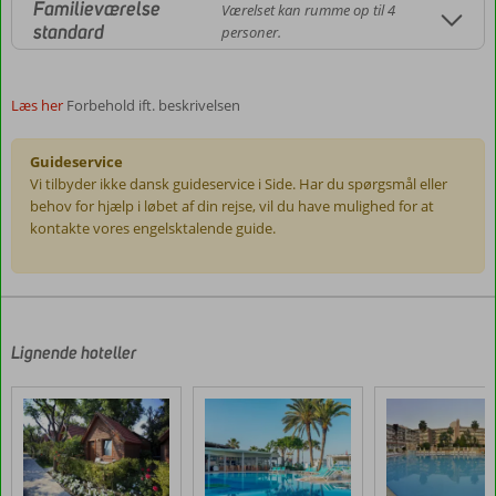
Familieværelse
Værelset kan rumme op til 4
standard
personer.
Læs her
Forbehold ift. beskrivelsen
Guideservice
Vi tilbyder ikke dansk guideservice i Side. Har du spørgsmål eller
behov for hjælp i løbet af din rejse, vil du have mulighed for at
kontakte vores engelsktalende guide.
Anmeldelserne
er
skrevet
af
Lignende hoteller
vores
kunder
efter
deres
ophold
på