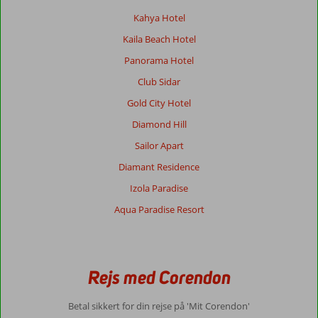
til
Kahya Hotel
stranden,
Kaila Beach Hotel
men
det
Panorama Hotel
er
Club Sidar
kun
én
Gold City Hotel
gang
Diamond Hill
for-
og
Sailor Apart
eftermiddag.
Diamant Residence
Om
Izola Paradise
Merve
Aqua Paradise Resort
Sun:
Hotellet
er
hyggeligt,
der
Rejs med Corendon
var
ikke
Betal sikkert for din rejse på 'Mit Corendon'
mange