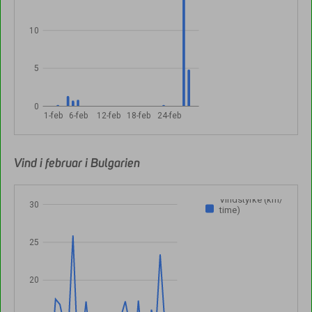
10
5
0
1-feb
6-feb
12-feb
18-feb
24-feb
Vind i februar i Bulgarien
Vindstyrke (km/
30
time)
25
20