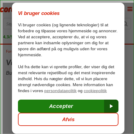
4,3/5 på Trustpilot
Forside
Vejret i Bulgarien i februar
Vejret i Bulgarien i februar
Bulgarien i februar
Maks. temperatur:
8,1°C
Min. temperatur (nat):
-3,4°C
Regnvejrsdage:
7
Nedbør:
29 mm