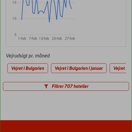
15
10
5
1-feb
7-feb
13-feb
20-feb
27-feb
Vejrudsigt pr. måned
Vejret i Bulgarien
Vejret i Bulgarien i januar
Vejret i B
Filtrer 707 hoteller