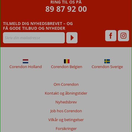
RING TIL OS PÅ
89 87 92 00
TILMELD DIG NYHEDSBREVET – OG
FÅ GODE TILBUD OG NYHEDER
Corendon Holland
Corendon Belgien
Corendon Sverige
Om Corendon
Kontakt og åbningstider
Nyhedsbrev
Job hos Corendon
Vilkår og betingelser
Forsikringer