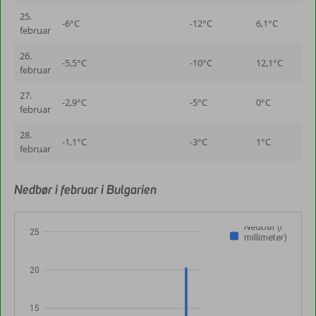
25.
-6°C
-12°C
6,1°C
februar
26.
-5,5°C
-10°C
12,1°C
februar
27.
-2,9°C
-5°C
0°C
februar
28.
-1,1°C
-3°C
1°C
februar
Nedbør i februar i Bulgarien
Nedbør (i
25
millimeter)
20
15