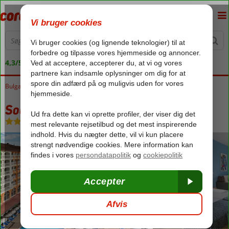
4,3/5 på Trustpilot
Bulgarien
Forside
Sortehavet
Obzor
Sol Luna Bay
Sol Luna Bay
All Inclusive
-
Hotel