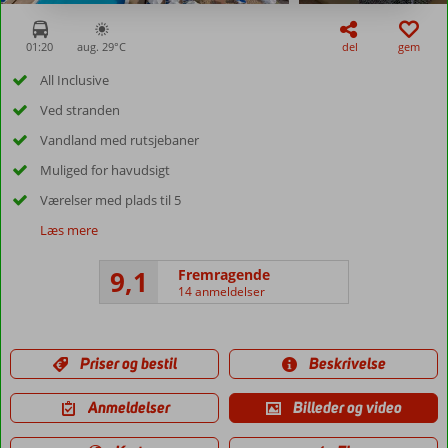
01:20
aug. 29°
C
del
gem
All Inclusive
Ved stranden
Vandland med rutsjebaner
Muliged for havudsigt
Værelser med plads til 5
Læs mere
9,1
Fremragende
14 anmeldelser
Priser og bestil
Beskrivelse
Anmeldelser
Billeder og video