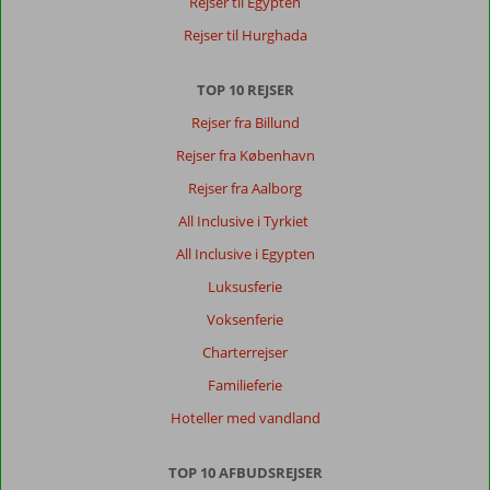
Rejser til Egypten
ingen
anmeldelser
Rejser til Hurghada
på
Dansk,
TOP 10 REJSER
vælg
et
Rejser fra Billund
andet
Rejser fra København
sprog
her
Rejser fra Aalborg
All Inclusive i Tyrkiet
All Inclusive i Egypten
Luksusferie
Voksenferie
Charterrejser
Familieferie
Hoteller med vandland
TOP 10 AFBUDSREJSER