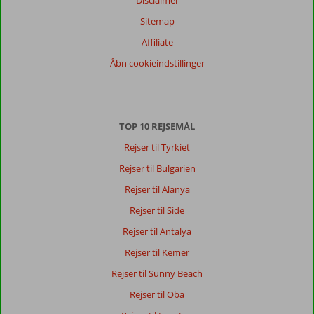
Disclaimer
fordeling
Sitemap
Generelt indtryk
9,1
Maden
8,2
Beliggenhed
8,3
Værelserne
8,9
Affiliate
Service
8,4
Børnevenlig
9,1
Åbn cookieindstillinger
Pris/kvalitet
8,6
Wifi-kvalitet
7,3
Vores
gæsters
anmeldelser
TOP 10 REJSEMÅL
Sprog
Rejser til Tyrkiet
Dansk (0)
Rejser til Bulgarien
Filtrer
Rejser til Alanya
rejseselskab
Rejser til Side
Alle
Rejser til Antalya
Sorter
dato (ny > gammel)
Rejser til Kemer
Rejser til Sunny Beach
Der
Rejser til Oba
er