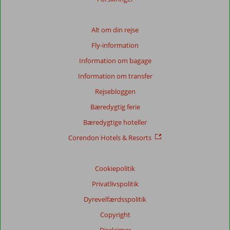
for
at
sikre
Alt om din rejse
relevansen
af
Fly-information
de
Information om bagage
viste
anmeldelser.
Information om transfer
Mere
Rejsebloggen
om
vores
Bæredygtig ferie
anmeldelser.
Bæredygtige hoteller
Corendon Hotels & Resorts
Totalscore
Baseret
på:
Cookiepolitik
14
Privatlivspolitik
anmeldelser
Dyrevelfærdsspolitik
Copyright
Score