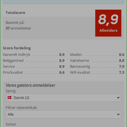
Totalscore
8,9
Baseret på:
37
anmeldelser
Alletiders
Score fordeling
Generelt indtryk
8,9
Maden
8,6
Beliggenhed
8,9
Værelserne
8,8
Service
8,9
Børnevenlig
7,9
Pris/kvalitet
8,6
Wifi-kvalitet
7,3
Vores gæsters anmeldelser
Sprog
Dansk (2)
Filtrer rejseselskab
Alle
Sorter