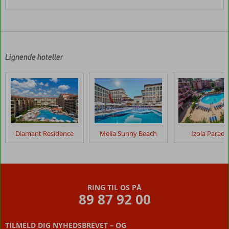
Lignende hoteller
Diamant Residence
Melia Sunny Beach
Izola Paradi
RING TIL OS PÅ
89 87 92 00
TILMELD DIG NYHEDSBREVET – OG