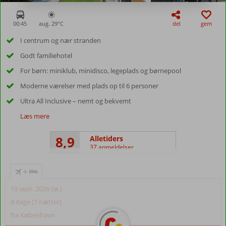
00:45
aug. 29°
C
del
gem
I centrum og nær stranden
Godt familiehotel
For børn: miniklub, minidisco, legeplads og børnepool
Moderne værelser med plads op til 6 personer
Ultra All Inclusive – nemt og bekvemt
Læs mere
8,9
Alletiders
37 anmeldelser
+
19 sept. 2026 (lø.)
8 dage (7 nætter)
fra København