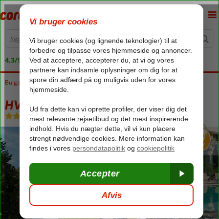
4,3/5 på Trustpilot
Bulgarien
Forside
Sortehavet
Sunny Beach
HVD Club Hotel Bor
HVD Club Hotel Bor
Ultra All Inclusive