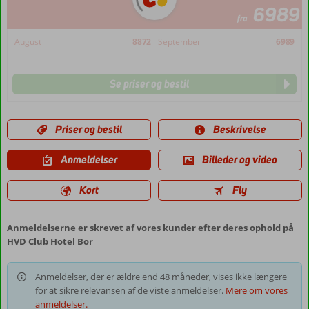
6989
fra
August
8872
September
6989
Se priser og bestil
Priser og bestil
Beskrivelse
Anmeldelser
Billeder og video
Kort
Fly
Anmeldelserne er skrevet af vores kunder efter deres ophold på
HVD Club Hotel Bor
Anmeldelser, der er ældre end 48 måneder, vises ikke længere
for at sikre relevansen af de viste anmeldelser.
Mere om vores
anmeldelser.