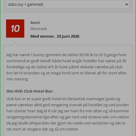
dato (ny > gammel)
Anni
10
Denmark
Med venner
,
23 juni 2026
Jeg har været i Sunny igennem de sidste 35/36 år to til 3 gange hver
sommerså er godt kendt både hvad angår hoteller har været på 36
forskellige og de sidste 4/5 år boet påmit elskede værelse på club
bor let til stranden og et mega tivoli som er blevet alt for stort efter
min mening
Om HVD Club Hotel Bor:
club bor er et super godt hotel en fantastisk mannager gode og
pæne værelser altid god rengøring overalt på hotellet og ved poolen
han starter hver dag kl 6 når jeg ser ham fra min altan og så kommer
rengøringsdamerne lige efter og gør rent ved stolene selv om natten
da jeg skulle afrejse blev der gjort ren nede ved rectionen og det er
ret stort at rengøre det og så om natten