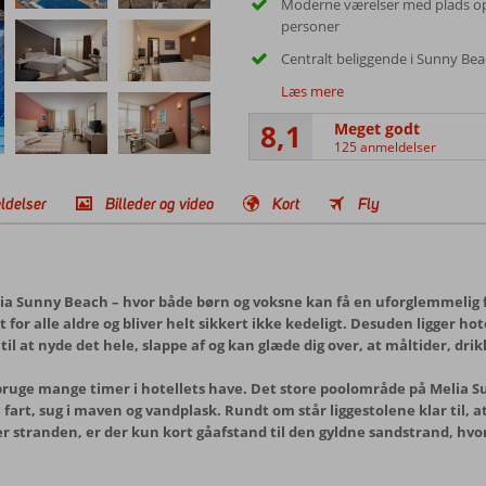
Moderne værelser med plads op 
personer
Centralt beliggende i Sunny Be
Læs mere
8,1
Meget godt
125 anmeldelser
ldelser
Billeder og video
Kort
Fly
ia Sunny Beach – hvor både børn og voksne kan få en uforglemmelig fer
t for alle aldre og bliver helt sikkert ikke kedeligt. Desuden ligger h
 til at nyde det hele, slappe af og kan glæde dig over, at måltider, dr
 bruge mange timer i hotellets have. Det store poolområde på Melia S
 fart, sug i maven og vandplask. Rundt om står liggestolene klar til, 
r stranden, er der kun kort gåafstand til den gyldne sandstrand, hv