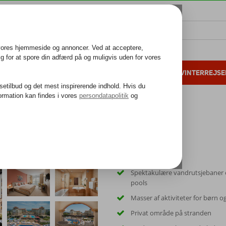
ALL INCLUSIVE
FAMILIEFERIE
VINTERREJSE
 danske gæster i 2025
25 års erfaring
el
Spektakulære vandrutsjebaner o
pools
Masser af aktiviteter for børn 
Privat område på stranden