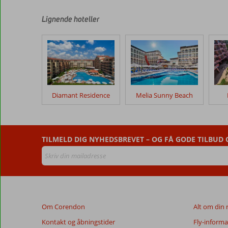
skrevet
af
Lignende hoteller
vores
kunder
efter
deres
ophold
på
Melia
Diamant Residence
Melia Sunny Beach
Sunny
Beach
Hotel
TILMELD DIG NYHEDSBREVET – OG FÅ GODE TILBUD
Anmeldelser,
der
er
ældre
end
48
Om Corendon
Alt om din 
måneder,
vises
Kontakt og åbningstider
Fly-informa
ikke