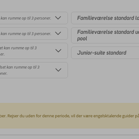
Familieværelse standard l
 kan rumme op til 3 personer.
Familieværelse standard uds
 kan rumme op til 3 personer.
pool
et kan rumme op til 3
Junior-suite standard
er.
set kan rumme op til 3
ner.
tember. Rejser du uden for denne periode, vil der være engelsktalende guider p