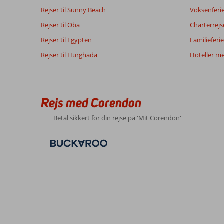
Vores
Sprog
Rejser til Sunny Beach
Voksenferi
gæsters
Dansk (6)
Rejser til Oba
anmeldelser
Charterrejs
Rejser til Egypten
Familieferie
Rejser til Hurghada
Hoteller m
5,0
Hotellet
Generelt indtryk
5
lå
Beliggenhed
10
Anonym
lige
Service
10
Denmark
midt
Rejs med Corendon
Pris/kvalitet
4
i
Familie med store børn
Maden
6
Betal sikkert for din rejse på 'Mit Corendon'
byen
,
Værelserne
8
så
09 juli 2026
Børnevenlig
10
vi
Wifi-kvalitet
10
var
i
byen
hver
dag
det
lå
meget