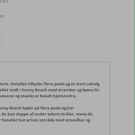
til 5
ach
ie. Hotellet tilbyder flere pools og et stort udvalg
otellet midt i Sunny Beach med stranden og byens liv
ikkevarer og snacks er betalt hjemmefra.
unny Beach byder på flere pools og har
at du kan slappe af under solens stråler, mens du
or hotellet har privat område med strandbar og