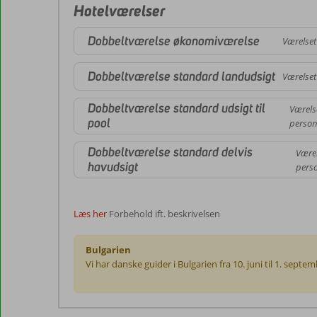
Hotelværelser
Dobbeltværelse økonomiværelse
Værelset
Dobbeltværelse standard landudsigt
Værelset
Dobbeltværelse standard udsigt til
Værels
pool
person
Dobbeltværelse standard delvis
Værel
havudsigt
perso
Læs her
Forbehold ift. beskrivelsen
Bulgarien
Vi har danske guider i Bulgarien fra 10. juni til 1. sep
Anmeldelserne
er