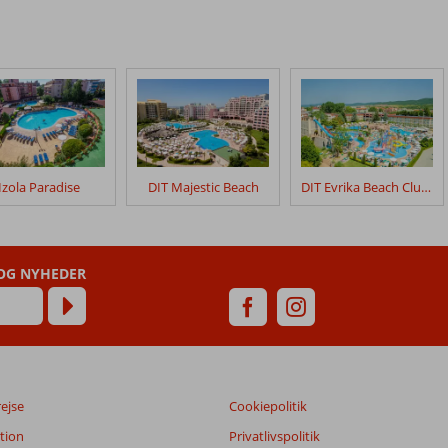
Izola Paradise
DIT Majestic Beach
DIT Evrika Beach Club Hotel
 OG NYHEDER
rejse
Cookiepolitik
tion
Privatlivspolitik