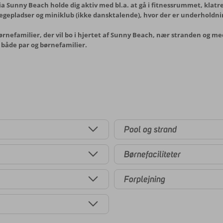
 Sunny Beach holde dig aktiv med bl.a. at gå i fitnessrummet, klatre 
legepladser og miniklub (ikke dansktalende), hvor der er underholdnin
ørnefamilier, der vil bo i hjertet af Sunny Beach, nær stranden og m
il både par og børnefamilier.
Pool og strand
Børnefaciliteter
Forplejning