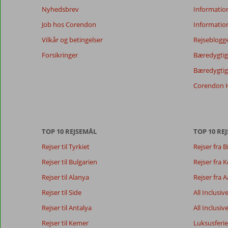
Nyhedsbrev
Informatio
længere
for
Job hos Corendon
Informatio
at
Vilkår og betingelser
Rejseblogg
sikre
relevansen
Forsikringer
Bæredygtig 
af
Bæredygtige
de
viste
Corendon H
anmeldelser.
Mere
om
vores
TOP 10 REJSEMÅL
TOP 10 REJ
anmeldelser.
Rejser til Tyrkiet
Rejser fra B
Totalscore
Score fordeling
8,1
Rejser til Bulgarien
Rejser fra
Generelt indtryk
8,1
Maden
Baseret på:
Rejser til Alanya
Rejser fra 
Beliggenhed
8,9
Værelserne
125
Meget
Service
8,0
Børnevenlig
Rejser til Side
All Inclusiv
anmeldelser
godt
Pris/kvalitet
8,2
Wifi-kvalitet
Rejser til Antalya
All Inclusiv
Rejser til Kemer
Luksusferie