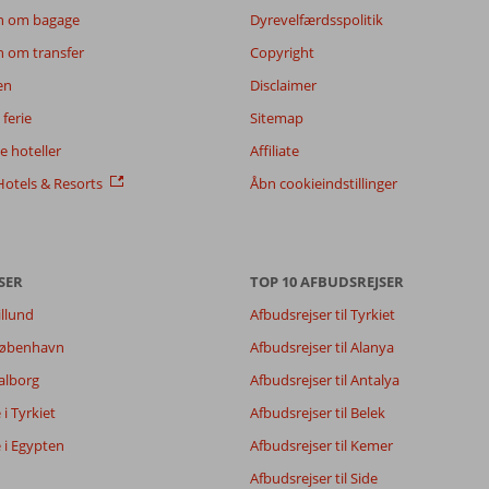
n om bagage
Dyrevelfærdsspolitik
n om transfer
Copyright
en
Disclaimer
ferie
Sitemap
 hoteller
Affiliate
otels & Resorts
Åbn cookieindstillinger
SER
TOP 10 AFBUDSREJSER
illund
Afbudsrejser til Tyrkiet
 København
Afbudsrejser til Alanya
7,9
Aalborg
Afbudsrejser til Antalya
8,5
8,3
e i Tyrkiet
Afbudsrejser til Belek
6,6
e i Egypten
Afbudsrejser til Kemer
Afbudsrejser til Side