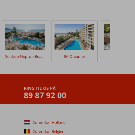
Sentido Neptun Beach
IM Dreamer
Laguna Park
RING TIL OS PÅ
89 87 92 00
Corendon Holland
Corendon Belgien