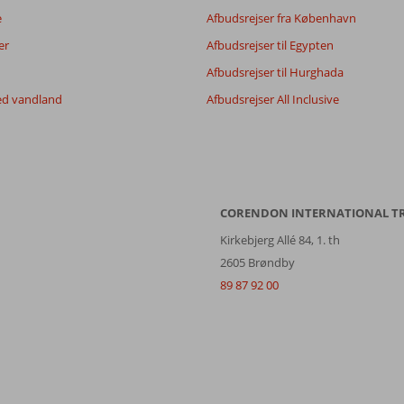
Filtrer rejseselskab
Sorter
e
Afbudsrejser fra København
Alle
dato (ny > gammel)
er
Afbudsrejser til Egypten
Afbudsrejser til Hurghada
ed vandland
Afbudsrejser All Inclusive
CORENDON INTERNATIONAL T
Kirkebjerg Allé 84, 1. th
2605 Brøndby
89 87 92 00