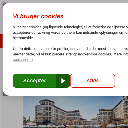
AFBUDSREJSER
REJSEMÅL
4,3/5 på Trustpilot
Dansk guideservice
40.000
Bulgarien
Forside
Sortehavet
Sunny Beach
Melia Sunny Beach Hot
Melia Sunny Beach Hotel
All Inclusive
-
Hotel