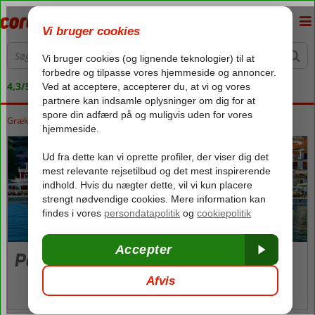
4,3/5 på Trustpilot
Grækenland
Forside
Parga
Parga
Billeder og video
kort