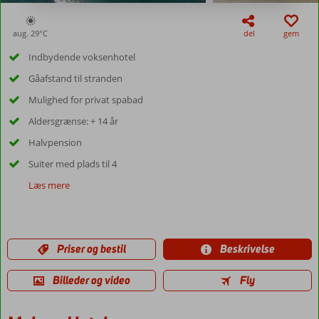
aug. 29°
C
del
gem
Indbydende voksenhotel
Gåafstand til stranden
Mulighed for privat spabad
Aldersgrænse: + 14 år
Halvpension
Suiter med plads til 4
Læs mere
Priser og bestil
Beskrivelse
Billeder og video
Fly