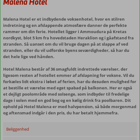
Malena Hotel
Malena Hotel er et indbydende voksenhotel, hvor en stilren
indretning og en afslappende atmosfære danner de perfekte
rammer om din ferie. Hotellet ligger i Ammoudura på Kretas
nordkyst, blot 5 km fra hovedstaden Heraklion og i gåafstand fra
stranden. Så uanset om du vil bruge dagen på at slappe af ved
stranden, eller du vil udforske byens seværdigheder, så har du
det hele lige ved hånden.
Hotel Malena består af 36 smagfuldt indrettede værelser, der
ligesom resten af hotellet emmer af afslapning for voksne. Vil du
forkæles lidt ekstra i løbet af ferien, har du desuden mulighed for
at bestille et værelse med eget spabad på balkonen. Her er også
et dejligt poolområde med solsenge, som indbyder til fredelige
dage i solen med en god bog og en kølig drink fra poolbaren. Dit
ophold på Hotel Malena er med halvpension, så både morgenmad
og aftensmad indgår i den pris, du har betalt hjemmefra.
Beliggenhed