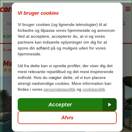
4,3/5 på Trustpilot
Grækenland
Forside
Kreta
Ammoudura
Malena Hotel
Malena Hotel
Hotel