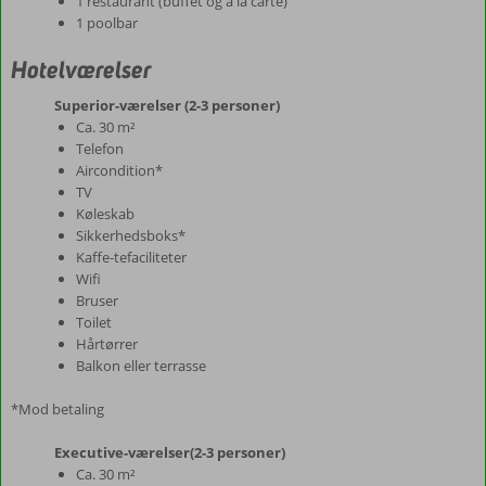
1 restaurant (buffet og a la carte)
1 poolbar
Hotelværelser
Superior-værelser (2-3 personer)
Ca. 30 m²
Telefon
Aircondition*
TV
Køleskab
Sikkerhedsboks*
Kaffe-tefaciliteter
Wifi
Bruser
Toilet
Hårtørrer
Balkon eller terrasse
*Mod betaling
Executive-værelser(2-3 personer)
Ca. 30 m²