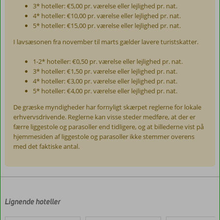
3* hoteller: €5,00 pr. værelse eller lejlighed pr. nat.
4* hoteller: €10,00 pr. værelse eller lejlighed pr. nat.
5* hoteller: €15,00 pr. værelse eller lejlighed pr. nat.
I lavsæsonen fra november til marts gælder lavere turistskatter.
1-2* hoteller: €0,50 pr. værelse eller lejlighed pr. nat.
3* hoteller: €1,50 pr. værelse eller lejlighed pr. nat.
4* hoteller: €3,00 pr. værelse eller lejlighed pr. nat.
5* hoteller: €4,00 pr. værelse eller lejlighed pr. nat.
De græske myndigheder har fornyligt skærpet reglerne for lokale
erhvervsdrivende. Reglerne kan visse steder medføre, at der er
færre liggestole og parasoller end tidligere, og at billederne vist på
hjemmesiden af liggestole og parasoller ikke stemmer overens
med det faktiske antal.
Anmeldelserne
er
skrevet
af
Lignende hoteller
vores