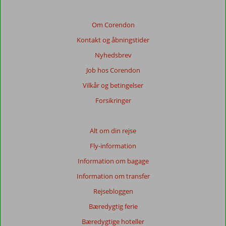
af
de
viste
Om Corendon
anmeldelser.
Kontakt og åbningstider
Mere
om
Nyhedsbrev
vores
Job hos Corendon
anmeldelser.
Vilkår og betingelser
Forsikringer
Alt om din rejse
Fly-information
Information om bagage
Information om transfer
Rejsebloggen
Bæredygtig ferie
Bæredygtige hoteller