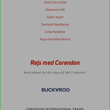
Chania.
Gold City Hotel
godt
Diamond Hill
udvalg
af
Sailor Apart
butikker
Diamant Residence
og
restrauranter
Izola Paradise
Aqua Paradise Resort
Om
Minos
Ambassador:
Minos
Rejs med Corendon
Ambassador
er
et
Betal sikkert for din rejse på 'Mit Corendon'
super
hotel
for
voksne.
Stille
og
meget
CORENDON INTERNATIONAL TRAVEL
serviceminded