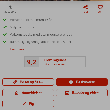
aug. 29°
C
del
gem
Voksenhotel: minimum 16 år
5-stjernet luksus
Velkomstpakke med bl.a. moussererende vin
Rummelige og smagfuldt indrettede suiter
Læs mere
9,2
Fremragende
38 anmeldelser
Priser og bestil
Beskrivelse
Anmeldelser
Billeder og video
Fly