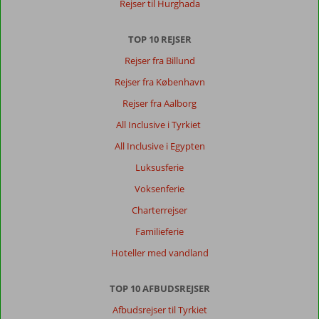
Rejser til Hurghada
dejligt
TOP 10 REJSER
Om
Minos
Rejser fra Billund
Ambassador:
Rejser fra København
Hotellet
er
Rejser fra Aalborg
lækkert,
All Inclusive i Tyrkiet
fik
massage
All Inclusive i Egypten
et
Luksusferie
par
gange,
Voksenferie
der
Charterrejser
er
rent
Familieferie
og
Hoteller med vandland
pænt
Generelt indtryk
10
Maden
9
TOP 10 AFBUDSREJSER
Beliggenhed
9
Værelserne
10
Afbudsrejser til Tyrkiet
Service
9
Børnevenlig
-