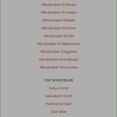
Afbudsrejser til Alanya
Pris/kvalitet
9
Wifi-kvalitet
8
Afbudsrejser til Antalya
Afbudsrejser til Belek
Anonym
9,0
Denmark
Afbudsrejser til Kemer
Med partner
,
Afbudsrejser til Side
07 oktober 2022
Afbudsrejser fra København
Afbudsrejser til Egypten
Om
Rethymnon:
Afbudsrejser til Hurghada
dejlig
Afbudsrejser All Inclusive
atmosfære
i
TOP 10 HOTELLER
byen.
Knap
Kahya Hotel
så
Kaila Beach Hotel
mange
turister
Panorama Hotel
som
Club Sidar
i