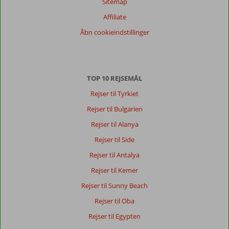
Sitemap
Sorter
Affiliate
dato (ny > gammel)
Åbn cookieindstillinger
Bente
10
Denmark
TOP 10 REJSEMÅL
Familie med store børn
,
23 september 2023
Rejser til Tyrkiet
Rejser til Bulgarien
Om
Rejser til Alanya
Rethymnon:
Rejser til Side
Pragtfuld
Rejser til Antalya
by
som
Rejser til Kemer
vi
Rejser til Sunny Beach
har
besøgt
Rejser til Oba
flere
Rejser til Egypten
gange,
altid