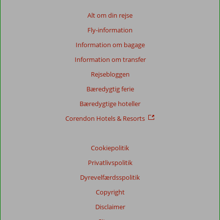
Baseret
på:
Alt om din rejse
38
Fly-information
anmeldelser
Information om bagage
Information om transfer
Score
Rejsebloggen
fordeling
Generelt indtryk
9,2
Maden
8,3
Bæredygtig ferie
Beliggenhed
8,0
Værelserne
9,3
Bæredygtige hoteller
Service
9,3
Børnevenlig
1,0
Pris/kvalitet
8,7
Wifi-kvalitet
8,0
Corendon Hotels & Resorts
Vores
Cookiepolitik
gæsters
anmeldelser
Privatlivspolitik
Sprog
Dyrevelfærdsspolitik
Dansk (3)
Copyright
Filtrer
rejseselskab
Disclaimer
Alle