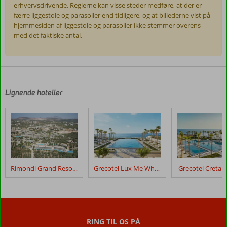
erhvervsdrivende. Reglerne kan visse steder medføre, at der er
færre liggestole og parasoller end tidligere, og at billederne vist på
hjemmesiden af liggestole og parasoller ikke stemmer overens
med det faktiske antal.
Anmeldelserne
er
skrevet
af
Lignende hoteller
vores
kunder
efter
deres
ophold
på
Minos
Rimondi Grand Resort & Spa
Grecotel Lux Me White Palace
Grecotel Creta P
Ambassador
Anmeldelser,
der
er
RING TIL OS PÅ