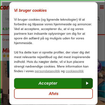
4,3/5 på Trustpilot
Grækenland
Forside
Kreta
Rethymnon
Minos Ambassador
Minos Ambassador
Halvpension
-
Hotel