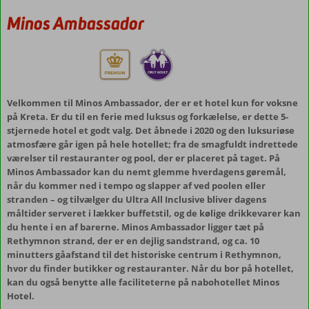
Minos Ambassador
Velkommen til Minos Ambassador, der er et hotel kun for voksne
på Kreta. Er du til en ferie med luksus og forkælelse, er dette 5-
stjernede hotel et godt valg. Det åbnede i 2020 og den luksuriøse
atmosfære går igen på hele hotellet; fra de smagfuldt indrettede
værelser til restauranter og pool, der er placeret på taget. På
Minos Ambassador kan du nemt glemme hverdagens gøremål,
når du kommer ned i tempo og slapper af ved poolen eller
stranden – og tilvælger du Ultra All Inclusive bliver dagens
måltider serveret i lækker buffetstil, og de kølige drikkevarer kan
du hente i en af barerne. Minos Ambassador ligger tæt på
Rethymnon strand, der er en dejlig sandstrand, og ca. 10
minutters gåafstand til det historiske centrum i Rethymnon,
hvor du finder butikker og restauranter. Når du bor på hotellet,
kan du også benytte alle faciliteterne på nabohotellet Minos
Hotel.