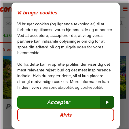
4,3/5 på Trustpilot
Grækenland
Forside
Parga
Parga
Parga by
Parga by
Billeder og video
kort