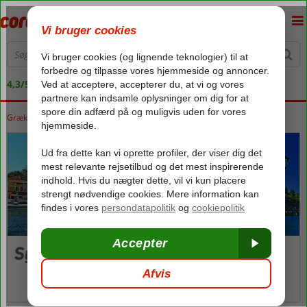
4,3/5 på Trustpilot
Grækenland
Forside
Parga
Parga
Syvota
Syvota
Billeder og video
kort