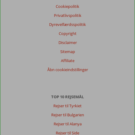
Vores
Cookiepolitik
gæsters
anmeldelser
Privatlivspolitik
Sprog
Dyrevelfærdsspolitik
Dansk (1)
Copyright
Filtrer
rejseselskab
Disclaimer
Alle
Sitemap
Sorter
Affiliate
dato (ny > gammel)
Åbn cookieindstillinger
Mickie
7,0
Denmark
TOP 10 REJSEMÅL
Med partner
,
28 september 2024
Rejser til Tyrkiet
Rejser til Bulgarien
Om
Rejser til Alanya
Faliraki:
Rejser til Side