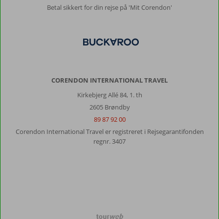
Betal sikkert for din rejse på 'Mit Corendon'
CORENDON INTERNATIONAL TRAVEL
Kirkebjerg Allé 84, 1. th
2605 Brøndby
89 87 92 00
Corendon International Travel er registreret i Rejsegarantifonden
regnr. 3407
TourWeb