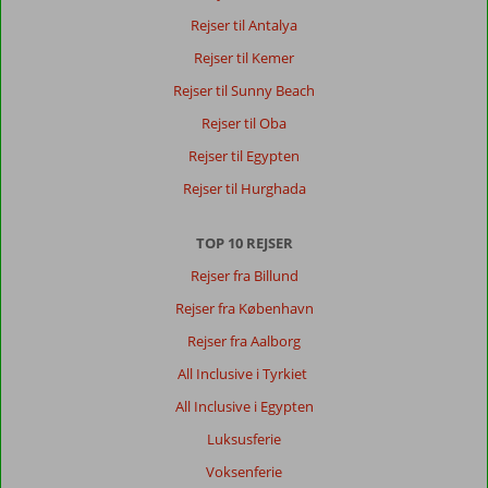
Hotellet
Rejser til Antalya
lå
godt,
Rejser til Kemer
rigtig
Rejser til Sunny Beach
gode
strande.
Rejser til Oba
Byen
Rejser til Egypten
god
mad,
Rejser til Hurghada
venlige
folk,
TOP 10 REJSER
virkelig
godt.
Rejser fra Billund
Rejser fra København
Om
Cathrin
Rejser fra Aalborg
Hotel
All Inclusive i Tyrkiet
:
Hotellet,
All Inclusive i Egypten
var
Luksusferie
virkelig
godt,
Voksenferie