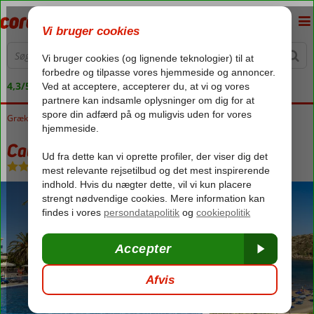
4,3/5 på Trustpilot
Grækenland
Forside
Rhodos
Faliraki
Cathrin Hotel
Cathrin Hotel
All Inclusive
-
Hotel