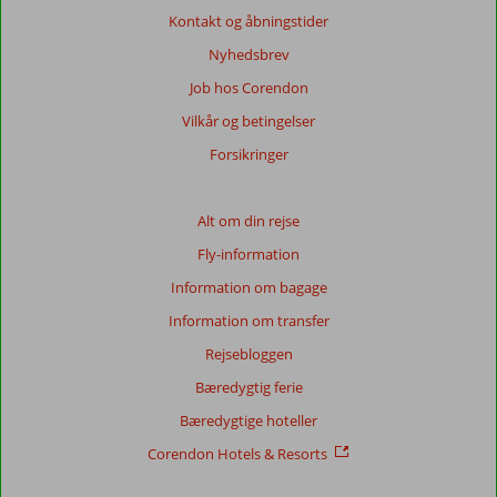
anmeldelser.
Kontakt og åbningstider
Mere
om
Nyhedsbrev
vores
Job hos Corendon
anmeldelser.
Vilkår og betingelser
Totalscore
Forsikringer
Baseret
på:
Alt om din rejse
9
Fly-information
anmeldelser
Information om bagage
Information om transfer
Score
Rejsebloggen
fordeling
Generelt indtryk
6,4
Maden
5,8
Bæredygtig ferie
Beliggenhed
7,6
Værelserne
5,6
Bæredygtige hoteller
Service
6,6
Børnevenlig
-
Pris/kvalitet
6,1
Wifi-kvalitet
7,3
Corendon Hotels & Resorts