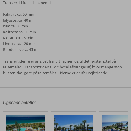
Transfertid fra lufthavnen til:
Faliraki: ca. 60 min
Ialyssos: ca. 40 min
Ixia: ca. 30 min
Kalithea: ca. 50 min
Kiotari: ca. 75 min
Lindos: ca. 120 min
Rhodos by: ca. 45 min
Transfertiderne er angivet fra lufthavnen og til det første hotel på
rejsemålet. Transporttiden til dit hotel afhænger af, hvor mange stop
bussen skal gøre på rejsemålet. Tiderne er derfor vejledende.
Anmeldelserne
er
skrevet
af
Lignende hoteller
vores
kunder
efter
deres