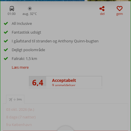
01:00
aug. 32°
C
del
gem
All Inclusive
Fantastisk udsigt
I gåafstand til stranden og Anthony Quinn-bugten
Dejligt poolområde
Faliraki: 1,5 km
Læs mere
6,4
Acceptabelt
9 anmeldelser
+
03 okt. 2026 (lø.)
8 dage (7 nætter)
fra København