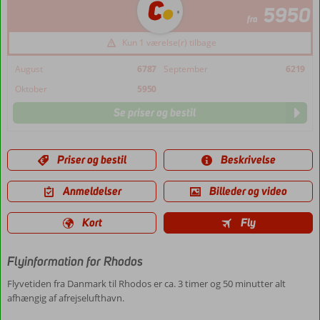
5950
fra
Kun 1 værelse(r) tilbage
August
6787
September
6219
Oktober
5950
Se priser og bestil
Priser og bestil
Beskrivelse
Anmeldelser
Billeder og video
Kort
Fly
Flyinformation for Rhodos
Flyvetiden fra Danmark til Rhodos er ca. 3 timer og 50 minutter alt
afhængig af afrejselufthavn.