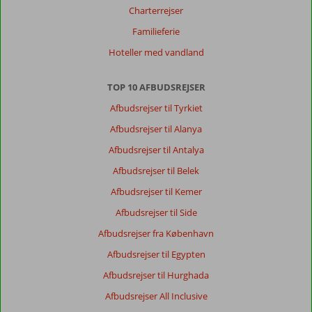
god
Charterrejser
mad,
service
Familieferie
og
Hoteller med vandland
personale.
Generelt indtryk
7
Maden
8
TOP 10 AFBUDSREJSER
Beliggenhed
7
Værelserne
7
Afbudsrejser til Tyrkiet
Service
8
Børnevenlig
-
Afbudsrejser til Alanya
Pris/kvalitet
8
Wifi-kvalitet
8
Afbudsrejser til Antalya
Afbudsrejser til Belek
Afbudsrejser til Kemer
Afbudsrejser til Side
Afbudsrejser fra København
Afbudsrejser til Egypten
Afbudsrejser til Hurghada
Afbudsrejser All Inclusive