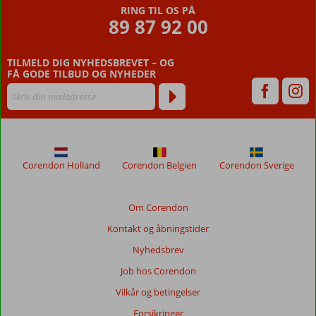
RING TIL OS PÅ
89 87 92 00
TILMELD DIG NYHEDSBREVET – OG
FÅ GODE TILBUD OG NYHEDER
Corendon Holland
Corendon Belgien
Corendon Sverige
Om Corendon
Kontakt og åbningstider
Nyhedsbrev
Job hos Corendon
Vilkår og betingelser
Forsikringer