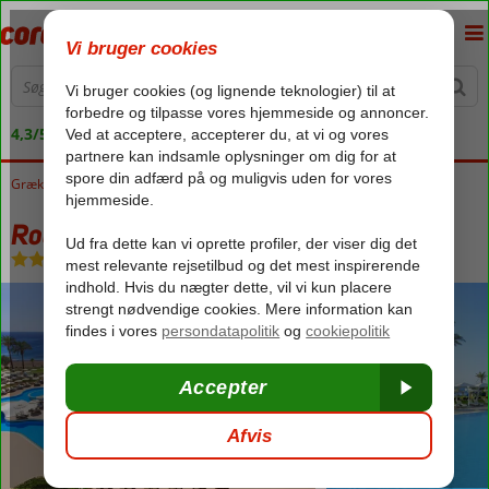
4,3/5 på Trustpilot
Grækenland
Forside
Rhodos
Faliraki
Rodos Palladium
Rodos Palladium
Halvpension
-
Hotel