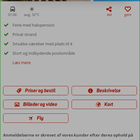
01:00
aug. 32°
C
del
gem
Ferie med halvpension
Privat strand
Smukke værelser med plads til 4
Stort og indbydende poolområde
Læs mere
Priser og bestil
Beskrivelse
Billeder og video
Kort
Fly
Anmeldelserne er skrevet af vores kunder efter deres ophold på