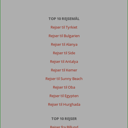
Der
TOP 10 REJSEMÅL
er
ingen
Rejser til Tyrkiet
anmeldelser
Rejser til Bulgarien
på
Dansk,
Rejser til Alanya
vælg
Rejser til Side
et
andet
Rejser til Antalya
sprog
Rejser til Kemer
her
Rejser til Sunny Beach
Rejser til Oba
Rejser til Egypten
Rejser til Hurghada
TOP 10 REJSER
Rejser fra Billund