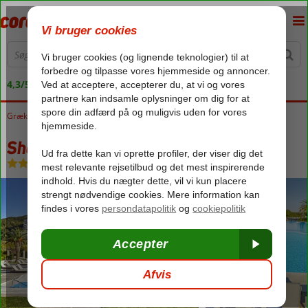
4,3/5 på Trustpilot
Grækenland
Forside
Rhodos
Ialyssos / Trianda
Sheraton Rhodes Resort
Sheraton Rhodes Resort
Halvpension
-
Hotel