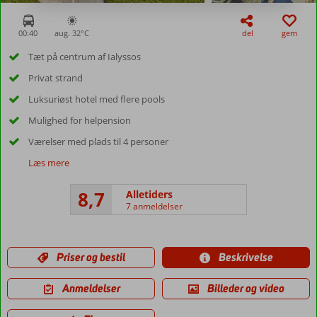
00:40
aug. 32°
C
del
gem
Tæt på centrum af Ialyssos
Privat strand
Luksuriøst hotel med flere pools
Mulighed for helpension
Værelser med plads til 4 personer
Læs mere
8,7
Alletiders
7 anmeldelser
Priser og bestil
Beskrivelse
Anmeldelser
Billeder og video