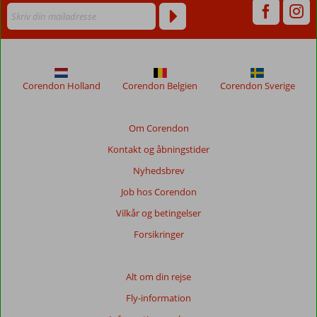
vises
ikke
længere
for
at
sikre
Corendon Holland
Corendon Belgien
Corendon Sverige
relevansen
af
de
Om Corendon
viste
Kontakt og åbningstider
anmeldelser.
Mere
Nyhedsbrev
om
Job hos Corendon
vores
anmeldelser.
Vilkår og betingelser
Forsikringer
Totalscore
Baseret
Alt om din rejse
på:
Fly-information
7
anmeldelser