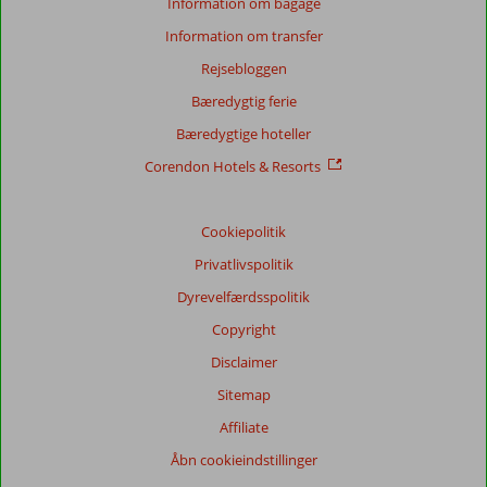
Information om bagage
Information om transfer
Rejsebloggen
Score
fordeling
Bæredygtig ferie
Generelt indtryk
8,7
Maden
7,9
Bæredygtige hoteller
Beliggenhed
8,3
Værelserne
8,0
Service
8,9
Børnevenlig
6,0
Corendon Hotels & Resorts
Pris/kvalitet
7,7
Wifi-kvalitet
7,7
Cookiepolitik
Vores
gæsters
Privatlivspolitik
anmeldelser
Sprog
Dyrevelfærdsspolitik
Dansk (0)
Copyright
Filtrer
Disclaimer
rejseselskab
Sitemap
Alle
Affiliate
Sorter
Åbn cookieindstillinger
dato (ny > gammel)