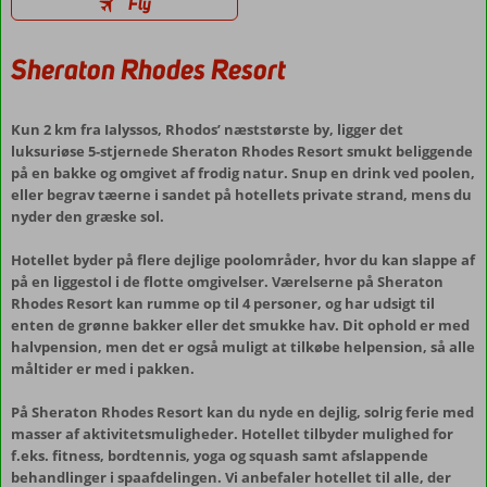
Fly
Sheraton Rhodes Resort
Kun 2 km fra Ialyssos, Rhodos’ næststørste by, ligger det
luksuriøse 5-stjernede Sheraton Rhodes Resort smukt beliggende
på en bakke og omgivet af frodig natur. Snup en drink ved poolen,
eller begrav tæerne i sandet på hotellets private strand, mens du
nyder den græske sol.
Hotellet byder på flere dejlige poolområder, hvor du kan slappe af
på en liggestol i de flotte omgivelser. Værelserne på Sheraton
Rhodes Resort kan rumme op til 4 personer, og har udsigt til
enten de grønne bakker eller det smukke hav. Dit ophold er med
halvpension, men det er også muligt at tilkøbe helpension, så alle
måltider er med i pakken.
På Sheraton Rhodes Resort kan du nyde en dejlig, solrig ferie med
masser af aktivitetsmuligheder. Hotellet tilbyder mulighed for
f.eks. fitness, bordtennis, yoga og squash samt afslappende
behandlinger i spaafdelingen. Vi anbefaler hotellet til alle, der