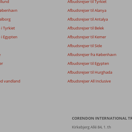
illund
Afbudsrejser til Tyrkiet
 København
Afbudsrejser til Alanya
Aalborg
Afbudsrejser til Antalya
e i Tyrkiet
Afbudsrejser til Belek
e i Egypten
Afbudsrejser til Kemer
Afbudsrejser til Side
e
Afbudsrejser fra København
er
Afbudsrejser til Egypten
Afbudsrejser til Hurghada
ed vandland
Afbudsrejser All Inclusive
CORENDON INTERNATIONAL T
Kirkebjerg Allé 84, 1. th