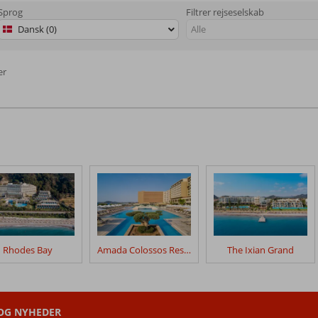
Sprog
Filtrer rejseselskab
Dansk (0)
Alle
er
Rhodes Bay
Amada Colossos Resort
The Ixian Grand
 OG NYHEDER