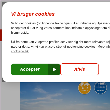
AFBUDSREJSER
REJSEMÅL
4,3/5 på Trustpilot
Dansk guideservice
40.000
Grækenland
Forside
Rhodos
Kiotari
Princess Andriana Resort & Sp
Princess Andriana Resort & Spa
Ultra All Inclusive
-
Hotel