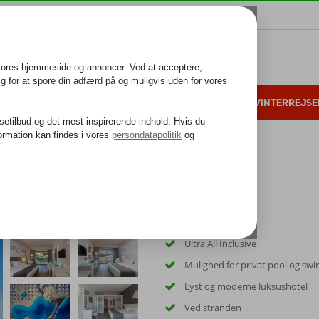
ALL INCLUSIVE
FAMILIEFERIE
VINTERREJSE
 danske gæster i 2025
25 års erfaring
a
Ultra All Inclusive
Mulighed for privat pool og sw
Lyst og moderne luksushotel
Ved stranden