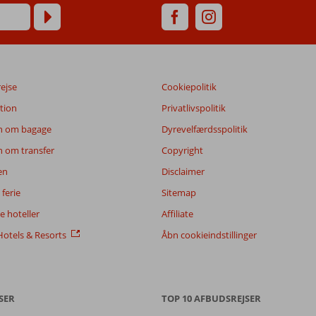
rejse
Cookiepolitik
tion
Privatlivspolitik
n om bagage
Dyrevelfærdsspolitik
n om transfer
Copyright
en
Disclaimer
ferie
Sitemap
 hoteller
Affiliate
otels & Resorts
Åbn cookieindstillinger
SER
TOP 10 AFBUDSREJSER