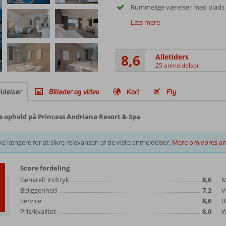
Rummelige værelser med plads t
Læs mere
8,6
Alletiders
25 anmeldelser
ldelser
Billeder og video
Kort
Fly
s ophold på Princess Andriana Resort & Spa
e længere for at sikre relevansen af de viste anmeldelser.
Mere om vores an
Score fordeling
Generelt indtryk
8,6
M
Beliggenhed
7,2
V
Service
8,6
B
Pris/kvalitet
8,0
W