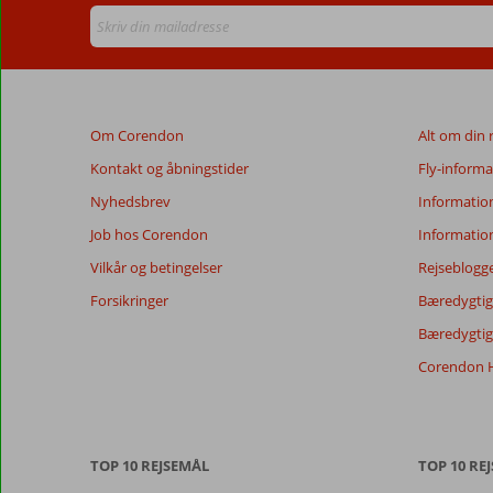
Om Corendon
Alt om din 
Kontakt og åbningstider
Fly-informa
Nyhedsbrev
Informatio
Job hos Corendon
Informatio
Vilkår og betingelser
Rejseblogg
Forsikringer
Bæredygtig 
Bæredygtige
Corendon H
TOP 10 REJSEMÅL
TOP 10 REJ