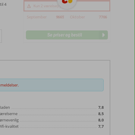
il 4
Kun 2 værelse(r) tilbage
September
9665
Oktober
7706
Se priser og bestil
meldelser.
aden
7,8
ærelserne
8,5
ørnevenlig
8,0
ifi-kvalitet
7,7