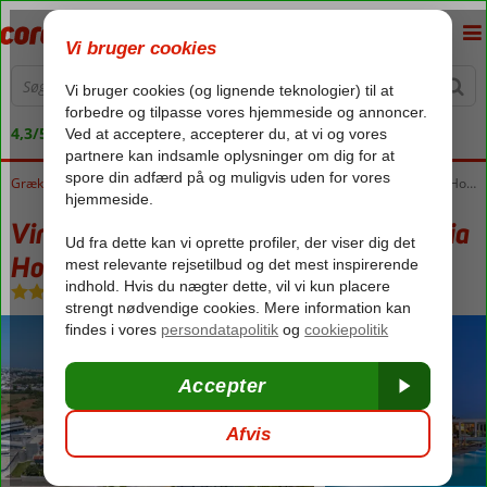
4,3/5 på Trustpilot
Forside
Grækenland
Rhodos
Rhodos by
Virginia Family Resort (tidligere Virginia Hotel)
Virginia Family Resort (tidligere Virginia
Hotel)
All Inclusive
-
Lejlighedshotel