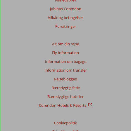
Nyhedsbrev
viste
Job hos Corendon
anmeldelser.
Mere
Vilkår og betingelser
om
Forsikringer
vores
anmeldelser.
Alt om din rejse
Fly-information
Information om bagage
Information om transfer
Rejsebloggen
Bæredygtig ferie
Bæredygtige hoteller
Corendon Hotels & Resorts
Cookiepolitik