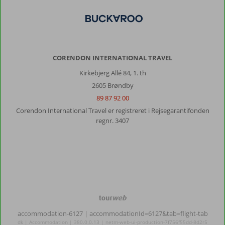
CORENDON INTERNATIONAL TRAVEL
Kirkebjerg Allé 84, 1. th
2605 Brøndby
89 87 92 00
Corendon International Travel er registreret i Rejsegarantifonden
regnr. 3407
TourWeb
©
accommodation-6127
| accommodationId=6127&tab=flight-tab
NetMatch
dk | Accommodation | 380.0.0.13 | netm-web-ui-production-7f756f55dd-8d2r5