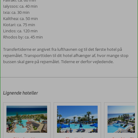
Faliraki: ca. 60 min
Ialyssos: ca. 40 min
Ixia: ca. 30 min
Kalithea: ca. 50 min
Kiotari: ca. 75 min
Lindos: ca. 120 min
Rhodos by: ca. 45 min
Transfertiderne er angivet fra lufthavnen og til det første hotel på
rejsemålet. Transporttiden til dit hotel afhænger af, hvor mange stop
bussen skal gøre på rejsemålet. Tiderne er derfor vejledende.
Anmeldelserne
er
skrevet
af
Lignende hoteller
vores
kunder
efter
deres
ophold
på
Virginia