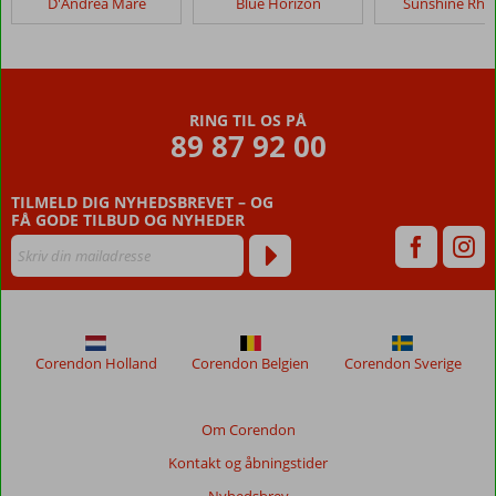
D'Andrea Mare
Blue Horizon
Sunshine Rho
Family
Resort
(tidligere
Virginia
Hotel)
RING TIL OS PÅ
89 87 92 00
Anmeldelser,
der
TILMELD DIG NYHEDSBREVET – OG
er
FÅ GODE TILBUD OG NYHEDER
ældre
end
48
måneder,
vises
ikke
længere
Corendon Holland
Corendon Belgien
Corendon Sverige
for
at
sikre
Om Corendon
relevansen
Kontakt og åbningstider
af
de