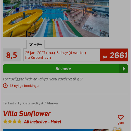
Flyv
+
direkte
Alletiders
til
8,5
25 jan. 2027 (ma.)
5 dage (4 nætter)
2661
583
fra
Gazipasa
fra København
anmeldelser
Danskerfavorit
Se mere
Ved
Kleopatra-
For “Beliggenhed” er Kahya Hotel vurderet til 9,5!
stranden
13 nylige bookinger
Tæt ved
centrum
Tyrkiet
Villa Sunflower
Forside
Tyrkiets sydkyst
Alanya
Værelser
med
Villa Sunflower
plads til
All Inclusive
-
Hotel
4
gem
Pool med