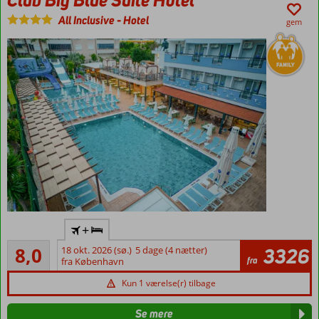
Værelser
All Inclusive
-
Hotel
gem
med
plads til
5
All
+
Inclusive
Meget godt
8,0
18 okt. 2026 (sø.)
5 dage (4 nætter)
3326
Populært
65
fra
fra København
familiehotel
anmeldelser
500
Kun 1 værelse(r) tilbage
meter til
stranden
Se mere