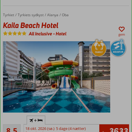
til
stranden
Tyrkiet
Kaila Beach Hotel
Forside
Tyrkiets sydkyst
Alanya
Oba
Værelser
Kaila Beach Hotel
med
plads op
All Inclusive
-
Hotel
gem
til 4
personer
Flyv
+
direkte
Alletiders
til
8,5
18 okt. 2026 (sø.)
5 dage (4 nætter)
3633
283