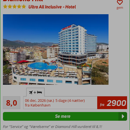
Ultra All Inclusive
-
Hotel
Familieværelser
gem
med plads til 5
Flyv
+
direkte
Meget godt
til
8,0
06 dec. 2026 (sø.)
5 dage (4 nætter)
2900
341
fra
Gazipasa
fra København
anmeldelser
Fantastisk
Se mere
udsigt
Pool med
For “Service” og “Værelserne” er Diamond Hill vurderet til 8,1!