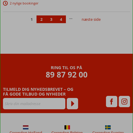
rutsjebaner
2 nylige bookinger
Dejlig
tagterrasse
…
1
2
3
4
næste side
Privat
strand
med
strandbar
Værelser
med
plads til
4
RING TIL OS PÅ
89 87 92 00
TILMELD DIG NYHEDSBREVET – OG
FÅ GODE TILBUD OG NYHEDER
Corendon Holland
Corendon Belgien
Corendon Sverige