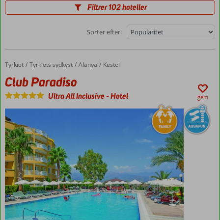
Filtrer 102 hoteller
Sorter efter:
Tyrkiet
Club Paradiso
Forside
Tyrkiets sydkyst
Alanya
Kestel
Club Paradiso
Ultra All Inclusive
-
Hotel
gem