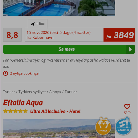
Flyv
+
direkte
Alletiders
til
8,8
15 nov. 2026 (sø.)
5 dage (4 nætter)
3849
216
fra
Gazipasa
fra København
anmeldelser
Vandland
Se mere
Mange
faciliteter
For “Generelt indtryk” og “Værelserne” er Haydarpasha Palace vurderet til
for hele
8,8!
familien
2 nylige bookinger
Privat
strand
Tyrkiet
Eftalia Aqua
Forside
Tyrkiets sydkyst
Alanya
Turkler
Strandbar
inkluderet
Eftalia Aqua
i Ultra All
Ultra All Inclusive
-
Hotel
Inclusive
gem
Værelser
med
plads til
5