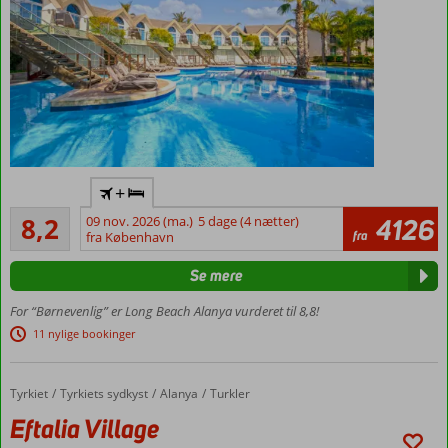
Flyv
+
direkte
Meget godt
til
8,2
09 nov. 2026 (ma.)
5 dage (4 nætter)
4126
645
fra
Gazipasa
fra København
anmeldelser
Flere vandland
Se mere
med
vandrutsjebaner
For “Børnevenlig” er Long Beach Alanya vurderet til 8,8!
Lækker
11 nylige bookinger
strand
Et væld
af
Tyrkiet
Eftalia Village
Forside
Tyrkiets sydkyst
Alanya
Turkler
faciliteter
Eftalia Village
Familiesuite