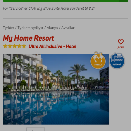
Vandrutsjebaner
For “Service” er Club Big Blue Suite Hotel vurderet til 8,2!
Værelser
med
plads til
Tyrkiet
My Home Resort
Forside
Tyrkiets sydkyst
Alanya
Avsallar
5
My Home Resort
Ultra All Inclusive
-
Hotel
gem
Flyv