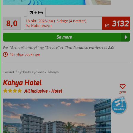
Flyv
+
direkte
Meget godt
til
8,0
18 okt. 2026 (sø.)
5 dage (4 nætter)
3132
981
fra
Gazipasa
fra København
anmeldelser
Danskerfavorit
Se mere
Privat
strand og
For “Generelt indtryk” og “Service” er Club Paradiso vurderet til 8,0!
strandbar
18 nylige bookinger
Vandland
og
splash-
Tyrkiet
Kahya Hotel
Forside
Tyrkiets sydkyst
Alanya
pool
Kahya Hotel
Shuttleservice
All Inclusive
-
Hotel
til centrum
gem
Rummelige
værelser
med plads
til 8 pers.