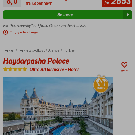
8,0
2653
160
fra
Gazipasa
fra København
anmeldelser
Flere
Se mere
vandland
Moderne
For “Børnevenlig” er Eftalia Ocean vurderet til 8,2!
familiehotel
2 nylige bookinger
Gratis
adgang
til
Tyrkiet
Haydarpasha Palace
Forside
Tyrkiets sydkyst
Alanya
Turkler
Eftalia
Haydarpasha Palace
Island
Ultra All Inclusive
-
Hotel
Swim-
gem
up
værelser
med
plads til
7