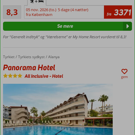
+
direkte
Meget godt
til
8,3
05 nov. 2026 (to.)
5 dage (4 nætter)
3371
379
fra
Gazipasa
fra København
anmeldelser
Masser af
Se mere
underholdning
for børn
For “Generelt indtryk” og “Værelserne” er My Home Resort vurderet til 8,3!
Swimup-
værelser
Godt
Tyrkiet
Panorama Hotel
Forside
Tyrkiets sydkyst
Alanya
til
Panorama Hotel
prisen
Lækkert
All Inclusive
-
Hotel
gem
poolområde og
vandrutsjebaner
Strandbar
med i All
Inclusive
Værelser
med
plads til
5