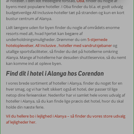
af hoteller. I den lidt fredeligere forstad,
Oba
, finder du nogle af
byens mest populære hoteller. I Oba finder du bl.a. et godt udvalg
budgetvenlige All Inclusive-hoteller tæt på stranden og kun en kort
bustur centrum af Alanya.
Lidt længere uden for byen finder du nogle af områdets enorme
resorts med alt, hvad hjertet kan begære af
underholdningsmuligheder. Drømmer du om
5-stjernede
hoteloplevelser
,
All Inclusive
,
hoteller med vandrutsjebaner
og
utallige sportsfaciliteter, så finder du det på hotellerne omkring
Alanya. Mange af hotellerne har desuden shuttleservice, så du nemt
kan komme ind at opleve byen.
Find dit i hotel i Alanya hos Corendon
I vores brede sortiment af hoteller i Alanya, finder du noget for en
hver smag, og vi har helt sikkert også et hotel, der passer til lige
netop dine ferieønsker. Nedenfor har vi samlet hele vores udvalg af
hoteller i Alanya, så du kan finde lige præcis det hotel, hvor du skal
holde din næste ferie.
Vil du hellere bo i lejlighed i Alanya – så finder du vores store udvalg
af lejligheder her.