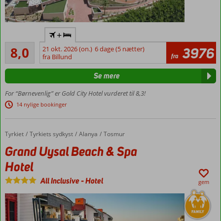
Flyv
+
direkte
Meget godt
til
8,0
21 okt. 2026 (on.)
6 dage (5 nætter)
3976
301
fra
Gazipasa
fra Billund
anmeldelser
Enestående
Se mere
udsigt over
havet og
For “Børnevenlig” er Gold City Hotel vurderet til 8,3!
bjergene
14 nylige bookinger
Vandland med
21
vandrutsjebaner
Tyrkiet
Grand Uysal Beach & Spa Hotel
Forside
Tyrkiets sydkyst
Alanya
Tosmur
Gratis
Grand Uysal Beach & Spa
shuttle-
Hotel
service
til
All Inclusive
-
Hotel
stranden
gem
Flere
restauranter
Stort