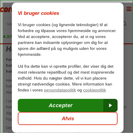
4,3/5 på Trustpilot
Hotel i Alanya
Familievenlige hoteller, luksushoteller, budgetvenlige
hoteller eller hoteller kun for voksne. I
Alanya
finder du det
hele – og alt derimellem.
Her er hoteller for en hver smag og et hvert budget – og uanset
hvilket hotel, du drømmer om til din næste ferie, så finder du det i
Alanya.
I centrum af Alanya finder du mange mindre hoteller, boutique-
hoteller og
voksenhoteller
. Hotellerne i centrum er et oplagt valg for
dig, der gerne bor tæt på det hele. Her bor du tæt på byens
hyggelige basar, mange restauranter og Alanyas festlige natteliv.
Det er dog langt fra kun i hjertet af Alanya, du finder et godt udvalg