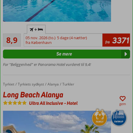
personer
Flyv
+
direkte
Alletiders
til
8,9
05 nov. 2026 (to.)
5 dage (4 nætter)
3371
493
fra
Gazipasa
fra København
anmeldelser
Danskerfavorit
Se mere
Stort
poolområde
For “Beliggenhed” er Panorama Hotel vurderet til 9,4!
Lige ved
strand
og
Tyrkiet
Long Beach Alanya
Forside
Tyrkiets sydkyst
Alanya
Turkler
centrum
Long Beach Alanya
Værelser
på
Ultra All Inclusive
-
Hotel
gem
stranden
Familieværelser
med plads til 4