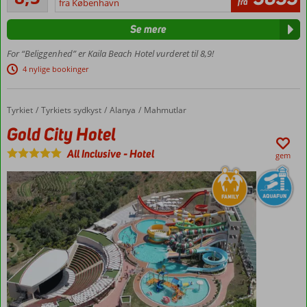
fra
Gazipasa
fra København
anmeldelser
Danskerfavorit
Se mere
Tæt ved
stranden
For “Beliggenhed” er Kaila Beach Hotel vurderet til 8,9!
Sjove
4 nylige bookinger
vandrutsjebaner
A la carte-
Tyrkiet
Gold City Hotel
Forside
Tyrkiets sydkyst
Alanya
Mahmutlar
snackrestaurant
og strandbar
Gold City Hotel
Værelser
All Inclusive
-
Hotel
gem
med
plads til
5