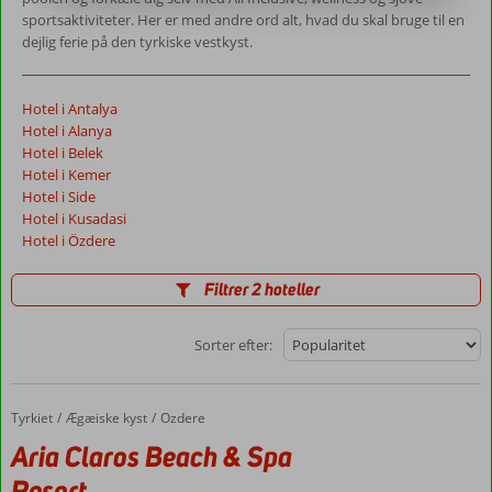
sportsaktiviteter. Her er med andre ord alt, hvad du skal bruge til en
dejlig ferie på den tyrkiske vestkyst.
Hotel i Antalya
Hotel i Alanya
Hotel i Belek
Hotel i Kemer
Hotel i Side
Hotel i Kusadasi
Hotel i Özdere
Filtrer 2 hoteller
Sorter efter:
Tyrkiet
Aria Claros Beach & Spa Resort
Forside
Ægæiske kyst
Ozdere
Aria Claros Beach & Spa
Resort