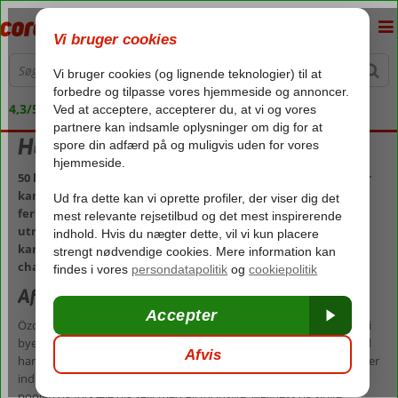
4,3/5 på Trustpilot
Hotel i Özdere
50 km syd for storbyen Izmir, ligger den lille by, Özdere, og her
kan du nyde den perfekte kombination af afslappet
feriestemning og lokalt liv. Byen ligger ikke langt fra det
utroligt smukke kystlandskab på den tyrkiske vestkyst, og du
kan derfor nyde ferien tæt på dejlige sandstrande og
charmerende badebugter.
Afslapning og hyggelige stunder i Özdere
Özdere er det perfekte valg, hvis du vil nyde en afslappende ferie – i
byen finder du flere gode restauranter, og på det ugentlige marked
har du mulighed for at gøre en god handel. Vores hoteller i Özdere er
indbegrebet af afslapning. Her kan du slappe af ved stranden og
poolen og forkæle dig selv med All Inclusive, wellness og sjove