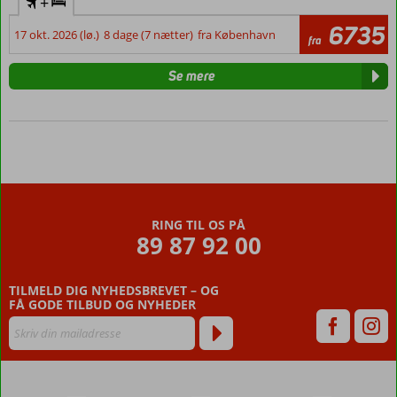
+
6735
17 okt. 2026 (lø.)
8 dage (7 nætter)
fra København
fra
Se mere
RING TIL OS PÅ
89 87 92 00
TILMELD DIG NYHEDSBREVET – OG
FÅ GODE TILBUD OG NYHEDER