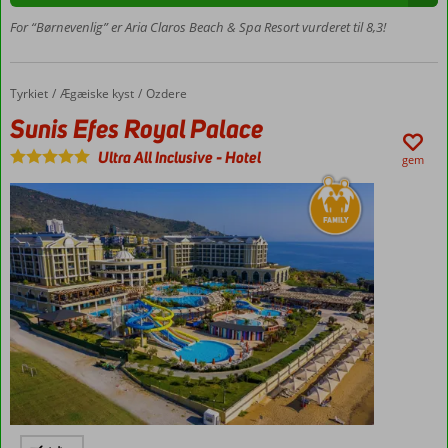
Masser
For “Børnevenlig” er Aria Claros Beach & Spa Resort vurderet til 8,3!
af
faciliteter
for bade
børn og
Tyrkiet
Sunis Efes Royal Palace
Forside
Ægæiske kyst
Ozdere
voksne
Sunis Efes Royal Palace
Værelser
Ultra All Inclusive
-
Hotel
med
gem
plads til
5