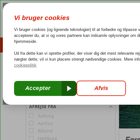
AFBUDSREJSER
REJSEMÅL
4,3/5 på Trustpilot
Dansk guideservice
40.000
REJSENDE
Portugal
Forside
Værelse 1:
2 Personer
Rediger antal rejsende
AFREJSE FRA
Aalborg
Aarhus
Billund
Far
Hamborg