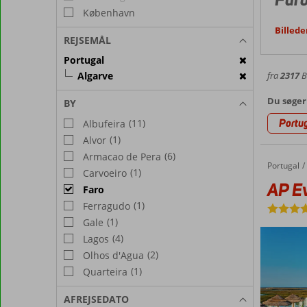
København
Billede
REJSEMÅL
Portugal
Algarve
fra
2317
Bi
Du søger
BY
Portu
(11)
Albufeira
(1)
Alvor
(6)
Armacao de Pera
Portugal
AP Eva Senses
Forside
(1)
Carvoeiro
AP E
Faro
(1)
Ferragudo
(1)
Gale
(4)
Lagos
(2)
Olhos d'Agua
(1)
Quarteira
AFREJSEDATO