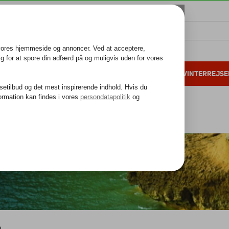
ALL INCLUSIVE
FAMILIEFERIE
VINTERREJSE
 danske gæster i 2025
25 års erfaring
Algarve
Algarve
Faro
o