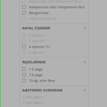
Helpension eller helpension Plus
Halvpension eller halvpension Plus
Morgenmad
Uden forplejning
ANTAL STJERNER
2 stjerner
3 stjerner
(1)
4 stjerner
5 stjerner
REJSELÆNGDE
1-6 dage
7-9 dage
10 dg. eller flere
GÆSTERNES VURDERING
6 eller højere
7 eller højere