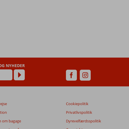
 OG NYHEDER
rejse
Cookiepolitik
tion
Privatlivspolitik
n om bagage
Dyrevelfærdsspolitik