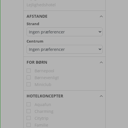
Lejlighedshotel
AFSTANDE
Strand
Centrum
FOR BØRN
Børnepool
Børnevenligt
Miniclub
HOTELKONCEPTER
Aquafun
Charming
Citytrip
Familie