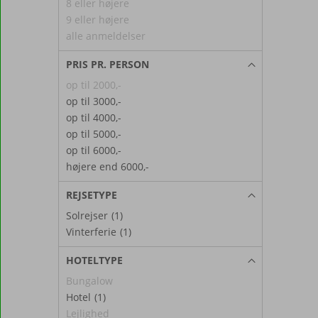
8 eller højere
9 eller højere
alle anmeldelser
PRIS PR. PERSON
op til 2000,-
op til 3000,-
op til 4000,-
op til 5000,-
op til 6000,-
højere end 6000,-
REJSETYPE
Solrejser
(1)
Vinterferie
(1)
HOTELTYPE
Bungalow
Hotel
(1)
Lejlighed