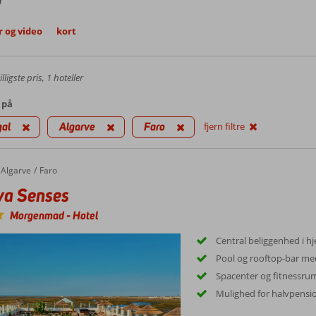
r og video
kort
lligste pris, 1 hoteller
 på
gal
Algarve
Faro
fjern filtre
Algarve
Faro
va Senses
Morgenmad
-
Hotel
Central beliggenhed i hj
Pool og rooftop-bar med
Spacenter og fitnessru
Mulighed for halvpensi