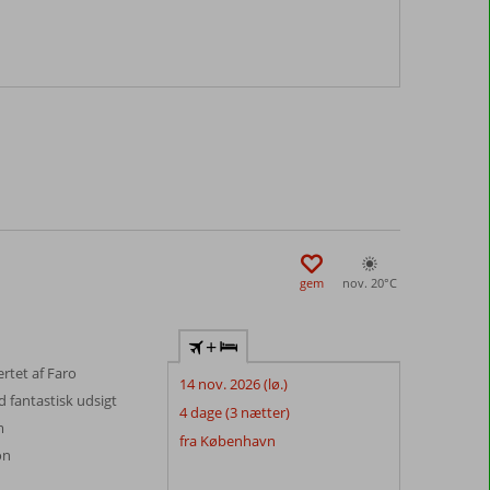
gem
nov. 20°
C
+
ertet af Faro
14 nov. 2026 (lø.)
 fantastisk udsigt
4 dage (3 nætter)
m
fra København
on