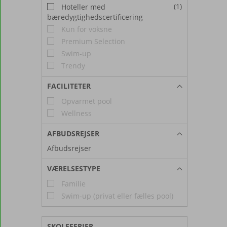
(1)
Hoteller med
bæredygtighedscertificering
Kun for voksne
Premium Selection
Swim-up
Trendy
FACILITETER
Opvarmet pool
Wellness
AFBUDSREJSER
Afbudsrejser
VÆRELSESTYPE
Familie
Swim-up (privat eller fælles pool)
SKOLEFERIER