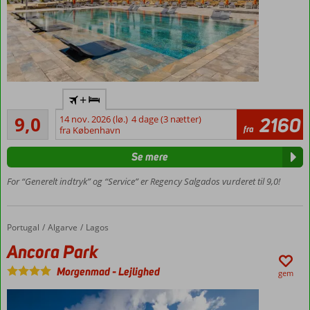
Moderne
+
og
Fremragende
indbydende
9,0
14 nov. 2026 (lø.)
4 dage (3 nætter)
2160
12
fra
hotel
fra København
anmeldelser
Gåafstand
Se mere
til
stranden
For “Generelt indtryk” og “Service” er Regency Salgados vurderet til 9,0!
Mulighed
for
halvpension
Portugal
Ancora Park
Forside
Algarve
Lagos
Lækkert
Ancora Park
poolområde
Morgenmad
-
Lejlighed
gem