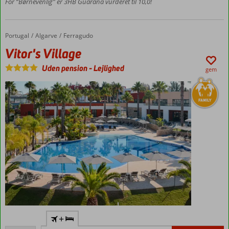
For “Børnevenlig” er 3HB Guarana vurderet til 10,0!
restauranter
og
poolområder
Portugal
Vitor's Village
Forside
Algarve
Ferragudo
Værelser
Vitor's Village
med
plads til
Uden pension
-
Lejlighed
gem
4
Hyggeligt
+
lejlighedshotel