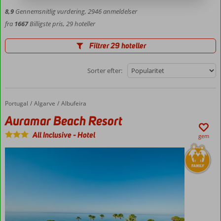
8,9
Gennemsnitlig vurdering,
2946
anmeldelser
fra
1667
Billigste pris, 29 hoteller
Filtrer 29 hoteller
Sorter efter:
Portugal
Auramar Beach Resort
Forside
Algarve
Albufeira
Auramar Beach Resort
All Inclusive
-
Hotel
gem