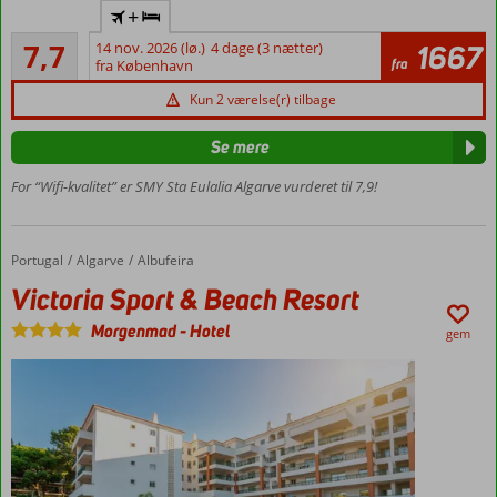
+
lejlighedshotel
Godt
7,7
14 nov. 2026 (lø.)
4 dage (3 nætter)
1667
Tæt ved
17
fra
fra København
restaurant-
anmeldelser
og
Kun 2 værelse(r) tilbage
bargaden
The Strip
Se mere
Dejlig
For “Wifi-kvalitet” er SMY Sta Eulalia Algarve vurderet til 7,9!
sandstrand
– 1km
Populært
blandt unge
Portugal
Victoria Sport & Beach Resort
Forside
Algarve
Albufeira
i
Victoria Sport & Beach Resort
højsæsonen
Morgenmad
-
Hotel
gem