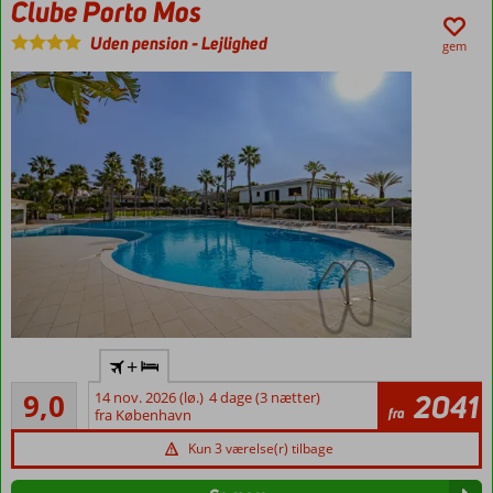
Clube Porto Mos
Uden pension
-
Lejlighed
gem
100 m til
+
Porto de
Fremragende
Mós
9,0
14 nov. 2026 (lø.)
4 dage (3 nætter)
2041
24
fra
stranden
fra København
anmeldelser
I
Kun 3 værelse(r) tilbage
gåafstand
til Lagos