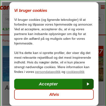
4,3/5 på Trustpilot
Portugal
Forside
Algarve
Algarve
1667
fra
Algarve
Billeder og video
kort