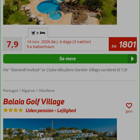
Flere pools
+
og
Godt
børnepools
7,9
14 nov. 2026 (lø.)
4 dage (3 nætter)
1801
58
fra
fra København
Smuk
anmeldelser
frodig
Se mere
have
Minigolf
For “Generelt indtryk” er Clube Albufeira Garden Village vurderet til 7,9!
og
fitness
Mulighed
Portugal
Balaia Golf Village
Forside
Algarve
Albufeira
for
Balaia Golf Village
morgenmad
og
Uden pension
-
Lejlighed
gem
halvpension
Lejligheder
med plads
til 5