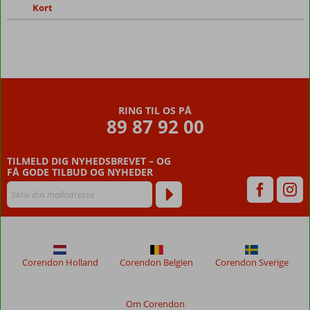
Kort
Mulighed
for
morgenmad
og
halvpension
RING TIL OS PÅ
89 87 92 00
TILMELD DIG NYHEDSBREVET – OG
FÅ GODE TILBUD OG NYHEDER
Corendon Holland
Corendon Belgien
Corendon Sverige
Om Corendon