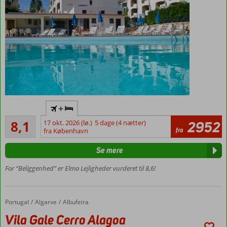
Tæt til
+
stranden
Meget godt
8,1
17 okt. 2026 (lø.)
5 dage (4 nætter)
2952
Gåafstand til
127
fra
fra København
natteliv og
anmeldelser
restauranter
Se mere
på ’The Strip’
Lejligheder
For “Beliggenhed” er Elma Lejligheder vurderet til 8,6!
med plads
til 5
Populært
Portugal
Vila Gale Cerro Alagoa
Forside
Algarve
Albufeira
blandt unge
Vila Gale Cerro Alagoa
i