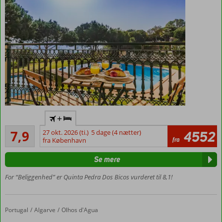
køkken og
plads til 4
Fantastisk
+
udsigt
Godt
7,9
27 okt. 2026 (ti.)
5 dage (4 nætter)
4552
Flere pools
12
fra
fra København
i grønne
anmeldelser
omgivelser
Se mere
Lejligheder
til 8
For “Beliggenhed” er Quinta Pedra Dos Bicos vurderet til 8,1!
personer
Mulighed for
morgenmad,
Portugal
3HB Guarana
Forside
Algarve
Olhos d'Agua
halv- eller