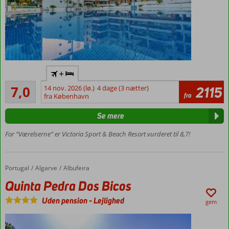
Fredelig og
+
frodig
Tilfredsstillende
beliggenhed
7,0
14 nov. 2026 (lø.)
4 dage (3 nætter)
2115
3
fra
fra København
Gåafstand
anmeldelser
til dejlig
Se mere
sandstrand
Mange
For “Værelserne” er Victoria Sport & Beach Resort vurderet til 8,7!
faciliteter
og flere
pools
Portugal
Quinta Pedra Dos Bicos
Forside
Algarve
Albufeira
Mulighed
Quinta Pedra Dos Bicos
for All
Inclusive
Uden pension
-
Lejlighed
gem
Lejligheder
med