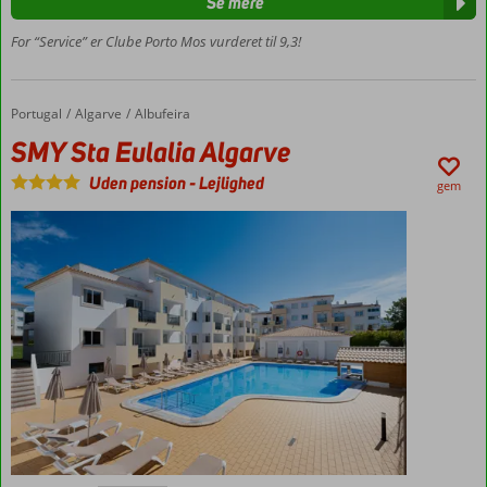
Se mere
centrum
For “Service” er Clube Porto Mos vurderet til 9,3!
Mulighed
for
morgenmad
eller
Portugal
SMY Sta Eulalia Algarve
Forside
Algarve
Albufeira
halvpension
SMY Sta Eulalia Algarve
Lejligheder
med plads
Uden pension
-
Lejlighed
gem
til 4
Budgetvenligt