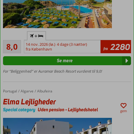
Fantastisk
+
udsigt
Meget godt
8,0
14 nov. 2026 (lø.)
4 dage (3 nætter)
2280
Tæt
246
fra
fra København
ved
anmeldelser
flere
Se mere
strande
Gåafstand
For “Beliggenhed” er Auramar Beach Resort vurderet til 9,0!
til
centrum
af
Portugal
Elma Lejligheder
Forside
Algarve
Albufeira
Albufeiras
Elma Lejligheder
nye bydel
Gratis
Special category
Uden pension
-
Lejlighedshotel
gem
shuttlebus
til den
gamle
bydel