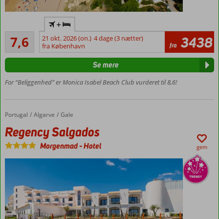
Fantastisk
+
udsigt
Godt
7,6
21 okt. 2026 (on.)
4 dage (3 nætter)
3438
Tæt ved
25
fra
fra København
flere
anmeldelser
stranden
Se mere
Vælg mellem
hotelværelse
For “Beliggenhed” er Monica Isabel Beach Club vurderet til 8,6!
eller lejlighed
med plads til
4
Portugal
Regency Salgados
Forside
Algarve
Gale
Gratis
Regency Salgados
shuttlebus
til den
Morgenmad
-
Hotel
gem
gamle
bydel