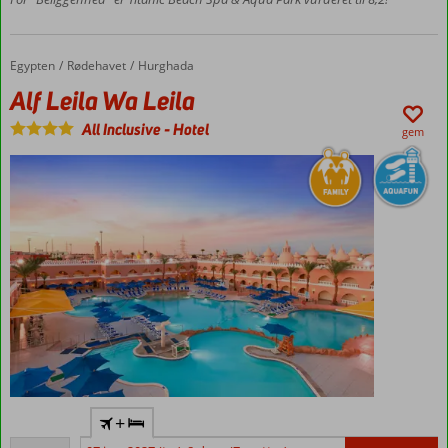
strand
Værelser
med
Egypten
Alf Leila Wa Leila
Forside
Rødehavet
Hurghada
plads til
Alf Leila Wa Leila
4
All Inclusive
-
Hotel
gem
Stemningsfuld
+
1001 nats
Alletiders
indretning