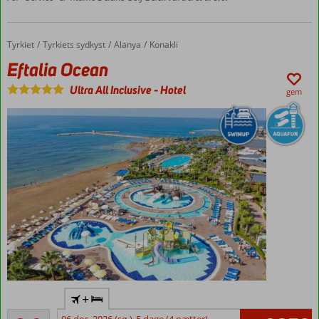
for børn
og
voksne
Tyrkiet
Eftalia Ocean
Forside
Tyrkiets sydkyst
Alanya
Konakli
13.000
Eftalia Ocean
m2 stort
spacenter
Ultra All Inclusive
-
Hotel
gem
Mulighed
for
værelse
med
swim-up
Værelser
med
plads 6
Flyv
+
direkte
Meget godt
til