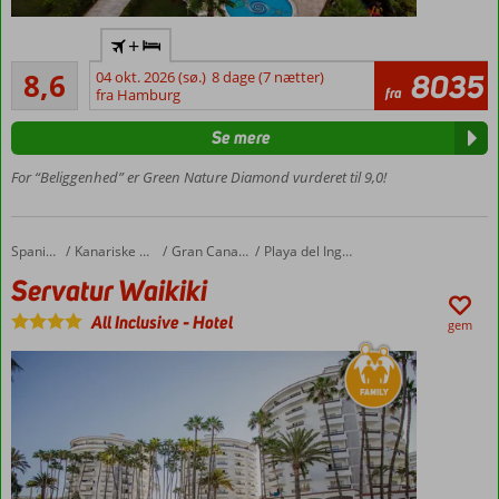
Lige ved
+
stranden
Alletiders
8,6
04 okt. 2026 (sø.)
8 dage (7 nætter)
8035
Vandrutsjebaner
150
fra
fra Hamburg
anmeldelser
God
beliggenhed
Se mere
i Marmaris
For “Beliggenhed” er Green Nature Diamond vurderet til 9,0!
Servatur Waikiki
Forside
Spanien
Kanariske Øer
Gran Canaria
Playa del Ingles
Servatur Waikiki
All Inclusive
-
Hotel
gem