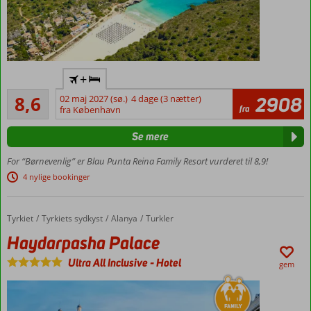
Perfekt
+
familiehotel
Alletiders
8,6
02 maj 2027 (sø.)
4 dage (3 nætter)
2908
Smuk
184
fra
fra København
udsigt
anmeldelser
Splashpark med
Se mere
vandrutsjebaner
For “Børnevenlig” er Blau Punta Reina Family Resort vurderet til 8,9!
Rummelige
værelser/lejligheder
4 nylige bookinger
med plads til 4
personer
Tyrkiet
Haydarpasha Palace
Forside
Tyrkiets sydkyst
Alanya
Turkler
Mulighed
for All
Haydarpasha Palace
Inclusive
Ultra All Inclusive
-
Hotel
gem