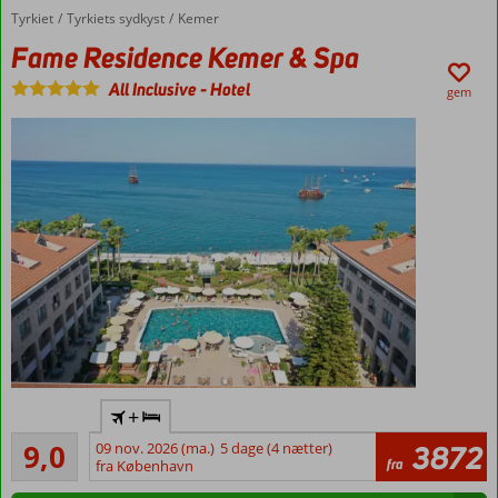
Tyrkiet
Fame Residence Kemer & Spa
Forside
Tyrkiets sydkyst
Kemer
Fame Residence Kemer & Spa
All Inclusive
-
Hotel
gem
Tæt på
+
strand
Fremragende
og
9,0
09 nov. 2026 (ma.)
5 dage (4 nætter)
3872
447
fra
centrum
fra København
anmeldelser
God