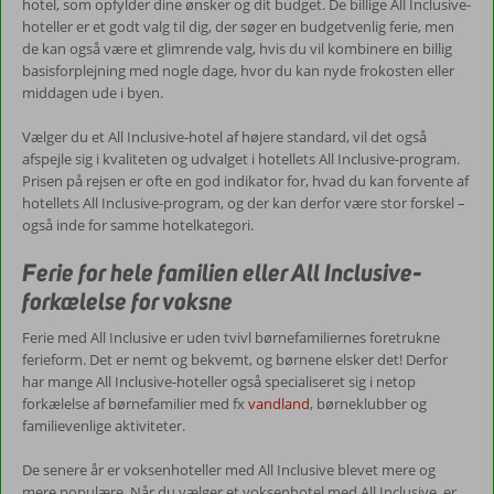
hotel, som opfylder dine ønsker og dit budget. De billige All Inclusive-
hoteller er et godt valg til dig, der søger en budgetvenlig ferie, men
de kan også være et glimrende valg, hvis du vil kombinere en billig
basisforplejning med nogle dage, hvor du kan nyde frokosten eller
middagen ude i byen.
Vælger du et All Inclusive-hotel af højere standard, vil det også
afspejle sig i kvaliteten og udvalget i hotellets All Inclusive-program.
Prisen på rejsen er ofte en god indikator for, hvad du kan forvente af
hotellets All Inclusive-program, og der kan derfor være stor forskel –
også inde for samme hotelkategori.
Ferie for hele familien eller All Inclusive-
forkælelse for voksne
Ferie med All Inclusive er uden tvivl børnefamiliernes foretrukne
ferieform. Det er nemt og bekvemt, og børnene elsker det! Derfor
har mange All Inclusive-hoteller også specialiseret sig i netop
forkælelse af børnefamilier med fx
vandland
, børneklubber og
familievenlige aktiviteter.
De senere år er voksenhoteller med All Inclusive blevet mere og
mere populære. Når du vælger et voksenhotel med All Inclusive, er