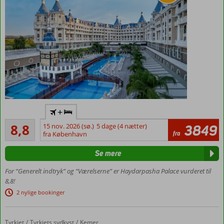
Flyv
+
direkte
Alletiders
til
8,8
15 nov. 2026 (sø.)
5 dage (4 nætter)
3849
216
fra
Gazipasa
fra København
anmeldelser
Vandland
Se mere
Mange
faciliteter
For “Generelt indtryk” og “Værelserne” er Haydarpasha Palace vurderet til
for hele
8,8!
familien
2 nylige bookinger
Privat
strand
Tyrkiet
Corendon Hydros Club Kemer
Forside
Tyrkiets sydkyst
Kemer