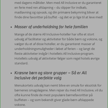
med dagens måltider. Men med All Inclusive er du garanteret
en ferie med ren afslapning – du slipper for indkøb,
madlavning og opvask, og din primære bekymring bliver at
finde dine favoritter på buffet - og det er jo lige til at leve med!
Masser af underholdning for hele familien
Mange af de større All Inclusive-hoteller har ofte et stort
udvalg af faciliteter og aktiviteter for både børn og voksne, og
vælger du et af disse hoteller, er du garanteret masser af
underholdningsmuligheder i løbet af ferien – og langt de
fleste aktiviteter indgår i hotellets All Inclusive-program.
Hotellets udvalg af aktiviteter følger som regel hotels øvrige
standard.
Kræsne børn og store grupper – Så er All
Inclusive det perfekte valg
Menukortets udvalg kan nemt blive en smule for eksotisk for
børnenes smagsløgene. Men rejser du med All Inclusive, vil du
ofte kunne finde de mest populære børnefavoritter på
buffeten – og som bekendt giver glade børn afslappede
voksne.