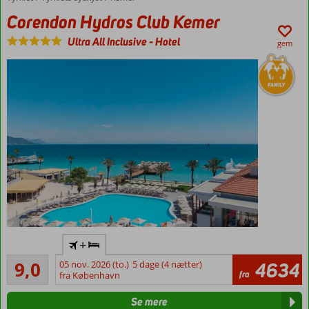
Strandbar
inkluderet
Corendon Hydros Club Kemer
i Ultra All
Ultra All Inclusive
-
Hotel
Inclusive
gem
Værelser
med
plads til
5
Moderne
+
familiehotel
Fremragende
9,0
05 nov. 2026 (to.)
5 dage (4 nætter)
4634
Pool med
3
fra
fra København
vandrutsjebaner
anmeldelser
Gåafstand
Se mere