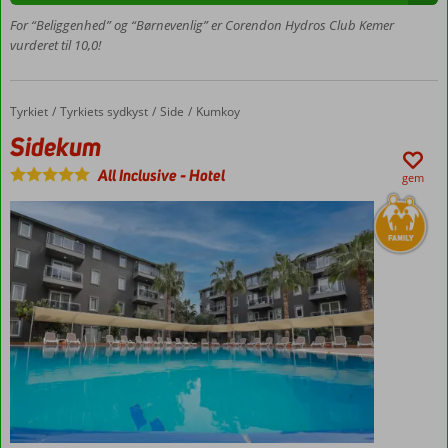
til
centrum
For “Beliggenhed” og “Børnevenlig” er Corendon Hydros Club Kemer
af Kemer
vurderet til 10,0!
Værelser
med
plads til
Tyrkiet
Sidekum
Forside
Tyrkiets sydkyst
Side
Kumkoy
5
Sidekum
personer
All Inclusive
-
Hotel
gem