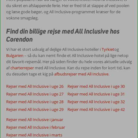
du sikret en afslappende ferie. Her er fred til at slappe af ved poolen
og læse gode bøger, og All Inclusive-programmet kræser for de
voksne smagsløg.
Find din billige rejse med All Inclusive hos
Corendon
Vi har et stort udvalg af dejlige All Inclusive-hoteller i
Tyrkiet
og
Bulgarien
– så du kan nemt finde et All Inclusive-hotel på lige netop
dit favorit-rejsemål. Her på siden finder du hele vores aktuelle udvalg
af
charterrejser
med All Inclusive. Kan du rejse inden for kort tid, kan
du desuden tage et kig på
afbudsrejser med All Inclusive.
Rejser med All Inclusive i uge 26
Rejser med All Inclusive i uge 30
Rejser med All Inclusive i uge 27
Rejser med All Inclusive i uge 31
Rejser med All Inclusive i uge 28
Rejser med All Inclusive i uge 32
Rejser med All Inclusive i uge 29
Rejser med All Inclusive i uge 42
Rejser med All Inclusive i januar
Rejser med All Inclusive i februar
Rejser med All Inclusive i marts