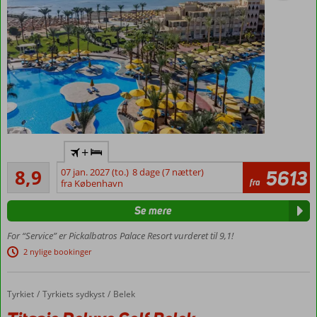
All Inclusive
+
med mange
Alletiders
restauranter
8,9
07 jan. 2027 (to.)
8 dage (7 nætter)
5613
342
fra
fra København
Privat
anmeldelser
strand
Se mere
Enormt
poolområde
For “Service” er Pickalbatros Palace Resort vurderet til 9,1!
Værelser
2 nylige bookinger
med
plads til
4
Tyrkiet
Titanic Deluxe Golf Belek
Forside
Tyrkiets sydkyst
Belek