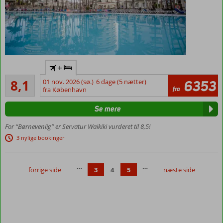
Stort
+
hotel
Meget godt
med
8,1
01 nov. 2026 (sø.)
6 dage (5 nætter)
6353
121
fra
faciliteter
fra København
anmeldelser
for hele
Se mere
familien
1 km til
For “Børnevenlig” er Servatur Waikiki vurderet til 8,5!
Yumbo
3 nylige bookinger
Centret
Shuttlebus
til
…
…
forrige side
3
4
5
næste side
stranden
Familieværelser
med plads til 5