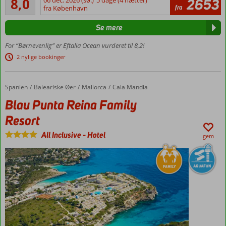
8,0
06 dec. 2026 (sø.)
5 dage (4 nætter)
2653
160
fra
Gazipasa
fra København
anmeldelser
Flere
Se mere
vandland
Moderne
For “Børnevenlig” er Eftalia Ocean vurderet til 8,2!
familiehotel
2 nylige bookinger
Gratis
adgang
til
Spanien
Blau Punta Reina Family Resort
Forside
Baleariske Øer
Mallorca
Cala Mandia
Eftalia
Blau Punta Reina Family
Island
Resort
Swim-
up
All Inclusive
-
Hotel
gem
værelser
med
plads til
7