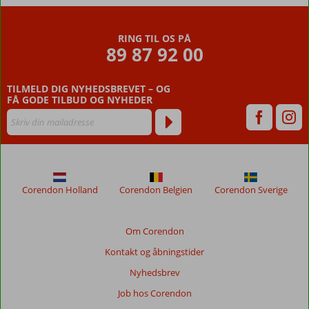
RING TIL OS PÅ
89 87 92 00
TILMELD DIG NYHEDSBREVET – OG
FÅ GODE TILBUD OG NYHEDER
Corendon Holland
Corendon Belgien
Corendon Sverige
Om Corendon
Kontakt og åbningstider
Nyhedsbrev
Job hos Corendon