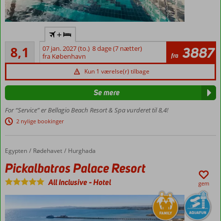
Dejligt
+
familiehotel
Meget godt
8,1
07 jan. 2027 (to.)
8 dage (7 nætter)
3887
Vandrutsjebaner
156
fra
fra København
anmeldelser
Flere a la
carte-
Kun 1 værelse(r) tilbage
restauranter
Se mere
Privat
strand
For “Service” er Bellagio Beach Resort & Spa vurderet til 8,4!
Mulighed
2 nylige bookinger
for
swimup-
værelser
Egypten
Pickalbatros Palace Resort
Forside
Rødehavet
Hurghada
Værelser
Pickalbatros Palace Resort
med
plads til
All Inclusive
-
Hotel
gem
4