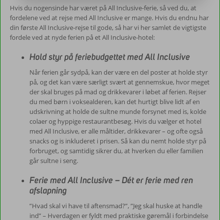
Hvis du nogensinde har været på All Inclusive-ferie, så ved du, at
fordelene ved at rejse med All Inclusive er mange. Hvis du endnu har
din første All Inclusive-rejse til gode, så har vi her samlet de vigtigste
fordele ved at nyde ferien på et All Inclusive-hotel:
Hold styr på feriebudgettet med All Inclusive
Når ferien går sydpå, kan der være en del poster at holde styr
på, og det kan være særligt svært at gennemskue, hvor meget
der skal bruges på mad og drikkevarer i løbet af ferien. Rejser
du med børn i voksealderen, kan det hurtigt blive lidt af en
udskrivning at holde de sultne munde forsynet med is, kolde
colaer og hyppige restaurantbesøg. Hvis du vælger et hotel
med All Inclusive, er alle måltider, drikkevarer – og ofte også
snacks og is inkluderet i prisen. Så kan du nemt holde styr på
forbruget, og samtidig sikrer du, at hverken du eller familien
går sultne i seng.
Ferie med All Inclusive – Dét er ferie med ren
afslapning
”Hvad skal vi have til aftensmad?”, ”Jeg skal huske at handle
ind” – Hverdagen er fyldt med praktiske gøremål i forbindelse