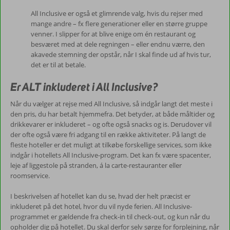
All Inclusive er også et glimrende valg, hvis du rejser med
mange andre – fx flere generationer eller en større gruppe
venner. I slipper for at blive enige om én restaurant og
besværet med at dele regningen – eller endnu værre, den
akavede stemning der opstår, når I skal finde ud af hvis tur,
det er til at betale.
Er ALT inkluderet i All Inclusive?
Når du vælger at rejse med All Inclusive, så indgår langt det meste i
den pris, du har betalt hjemmefra. Det betyder, at både måltider og
drikkevarer er inkluderet – og ofte også snacks og is. Derudover vil
der ofte også være fri adgang til en række aktiviteter. På langt de
fleste hoteller er det muligt at tilkøbe forskellige services, som ikke
indgår i hotellets All Inclusive-program. Det kan fx være spacenter,
leje af liggestole på stranden, á la carte-restauranter eller
roomservice.
I beskrivelsen af hotellet kan du se, hvad der helt præcist er
inkluderet på det hotel, hvor du vil nyde ferien. All Inclusive-
programmet er gældende fra check-in til check-out, og kun når du
opholder dig på hotellet. Du skal derfor selv sørge for forplejning, når