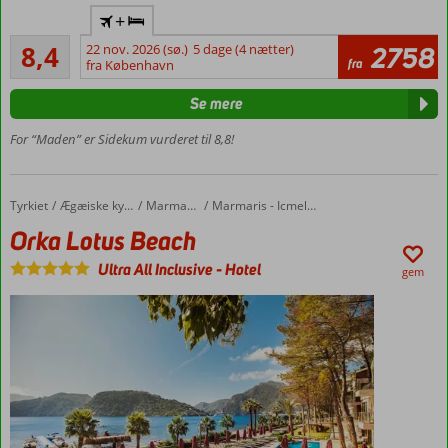
All
+
Inclusive
Meget godt
8,4
22 nov. 2026 (sø.)
5 dage (4 nætter)
2758
Godt
361
fra
fra København
til
anmeldelser
prisen!
Se mere
Gåafstand
til
For “Maden” er Sidekum vurderet til 8,8!
stranden
God og
personlig
Tyrkiet
Orka Lotus Beach
Forside
Ægæiske kyst
Marmaris
Marmaris - Icmeler
service
Orka Lotus Beach
Ultra All Inclusive
-
Hotel
gem