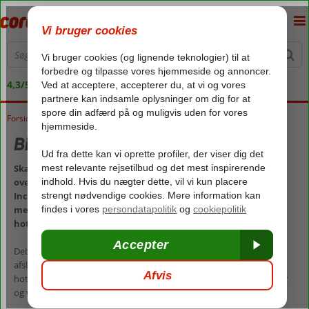
4,3/5 på Trustpilot
Forside
Rejser
Billige rejser med All Inclusive
Skal ferien være nem og bekvem, og vil du have fuld kontrol
over feriebudgettet? Så skal du vælge en rejse med All
Inclusive. Få det fulde overblik over, hvad de vil sige at rejse
med All Inclusive, og se vores store udvalg af All Inclusive-
hoteller.
Det er nemt at sætte lighedstegn mellem All Inclusive og ultimativ
afslapning, og det er blot en af de mange grunde til, at All Inclusive-
hoteller bliver mere og mere populære – både blandt
børnefamilier
og
voksne
, der rejser uden børn.