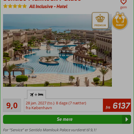
All Inclusive
-
Hotel
gem
Luksushotel
+
med All
Fremragende
Inclusive
9,0
28 jan. 2027 (to.)
8 dage (7 nætter)
6137
479
fra
fra København
Privat
anmeldelser
strand
Se mere
Enormt
poolområde
For “Service” er Sentido Mamlouk Palace vurderet til 9,1!