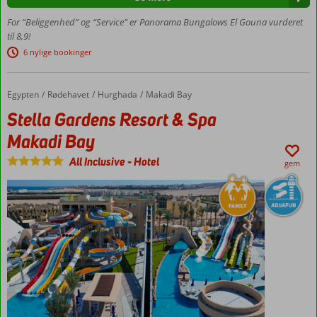
Privat
strand i
For “Beliggenhed” og “Service” er Panorama Bungalows El Gouna vurderet
lagunen
til 8,9!
Dejligt
6 nylige bookinger
spacenter
Hyggelige
Egypten
Stella Gardens Resort & Spa Makadi Bay
Forside
Rødehavet
Hurghada
Makadi Bay
bungalows og
familieværelser
Stella Gardens Resort & Spa
med plads til 4
Makadi Bay
All Inclusive
-
Hotel
gem