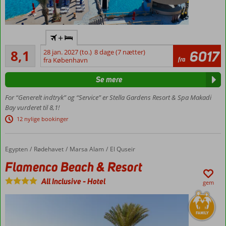
All
+
Inclusive
Meget godt
8,1
28 jan. 2027 (to.)
8 dage (7 nætter)
6017
5
334
fra
fra København
pools
anmeldelser
Vandland
Se mere
med
rutsjebnaer
For “Generelt indtryk” og “Service” er Stella Gardens Resort & Spa Makadi
og lazy
Bay vurderet til 8,1!
river
12 nylige bookinger
Værelser
med
plads til
Egypten
Flamenco Beach & Resort
Forside
Rødehavet
Marsa Alam
El Quseir
5
Flamenco Beach & Resort
All Inclusive
-
Hotel
gem