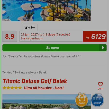
All Inclusive
+
med mange
Alletiders
restauranter
8,9
21 jan. 2027 (to.)
8 dage (7 nætter)
6129
342
fra
fra København
Privat
anmeldelser
strand
Se mere
Enormt
poolområde
For “Service” er Pickalbatros Palace Resort vurderet til 9,1!
Værelser
med
plads til
Tyrkiet
Titanic Deluxe Golf Belek
Forside
Tyrkiets sydkyst
Belek
4
Titanic Deluxe Golf Belek
Ultra All Inclusive
-
Hotel
gem