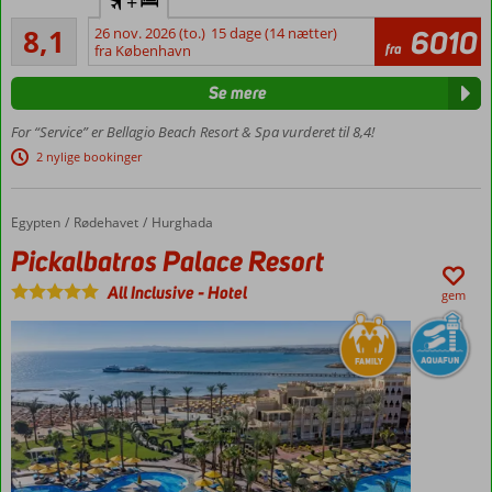
+
familiehotel
Meget godt
8,1
26 nov. 2026 (to.)
15 dage (14 nætter)
6010
Vandrutsjebaner
156
fra
fra København
anmeldelser
Flere a la
carte-
Se mere
restauranter
For “Service” er Bellagio Beach Resort & Spa vurderet til 8,4!
Privat
strand
2 nylige bookinger
Mulighed
for
Egypten
Pickalbatros Palace Resort
Forside
Rødehavet
Hurghada
swimup-
værelser
Pickalbatros Palace Resort
Værelser
All Inclusive
-
Hotel
gem
med
plads til
4