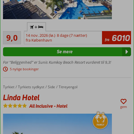
Flot
+
familiehotel
Fremragende
med
9,0
14 nov. 2026 (lø.)
8 dage (7 nætter)
6010
585
fra
værelser
fra København
anmeldelser
forbundet
Se mere
af stier
Privat
For “Beliggenhed” er Sunis Kumkoy Beach Resort vurderet til 9,3!
strand
5 nylige bookinger
Pools med
rutsjebaner
6 à la carte-
Tyrkiet
Linda Hotel
Forside
Tyrkiets sydkyst
Side
Titreyengol
restauranter
Linda Hotel
Omfattende
All Inclusive
-
Hotel
All Inclusive-
gem
program