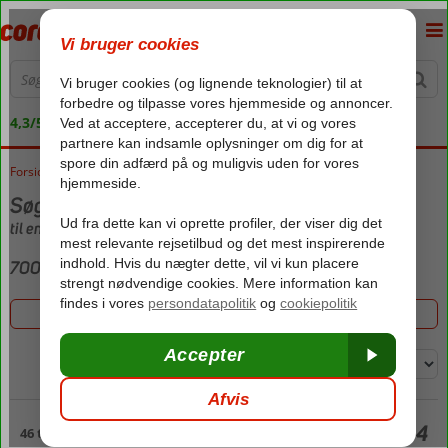
4,3/5 på Trustpilot
Forside
Rejser
Søger rejse
til en pris højere end 6000,-
700 hoteller
Filtrer 700 hoteller
Sorter efter:
Side 4
46 til 60 ud af 700 hoteller