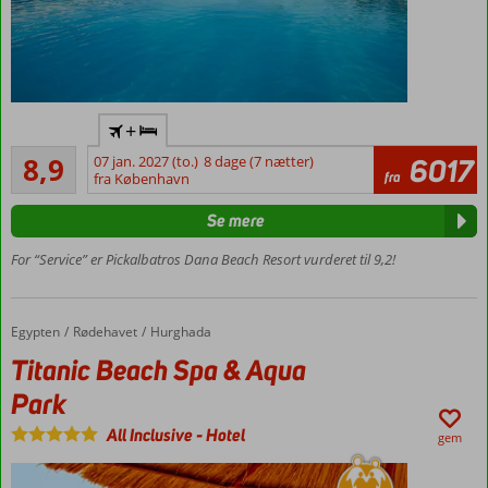
Pirivat
+
sandstrand
Alletiders
8,9
07 jan. 2027 (to.)
8 dage (7 nætter)
6017
Luksuriøst
305
fra
fra København
hotel med
anmeldelser
god
Se mere
service
Flere pools og
For “Service” er Pickalbatros Dana Beach Resort vurderet til 9,2!
vandrutsjebaner
All Inclusive
med mange
Egypten
Titanic Beach Spa & Aqua Park
Forside
Rødehavet
Hurghada
restauranter
Titanic Beach Spa & Aqua
og barer
Park
Værelser
med
All Inclusive
-
Hotel
gem
plads til
4
personer