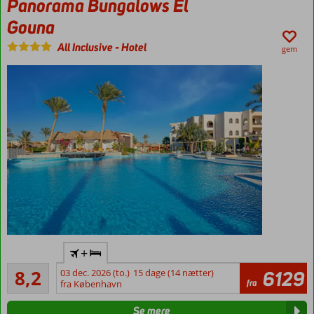
Panorama Bungalows El
Gouna
All Inclusive
-
Hotel
gem
All
+
Inclusive
Meget godt
8,2
03 dec. 2026 (to.)
15 dage (14 nætter)
6129
Central
685
fra
fra København
beliggenhed
anmeldelser
i El Gouna
Se mere