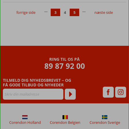
Gratis
adgang
…
…
forrige side
3
4
5
næste side
til
Eftalia
Island
Swim-
up
værelser
med
plads til
RING TIL OS PÅ
7
89 87 92 00
TILMELD DIG NYHEDSBREVET – OG
FÅ GODE TILBUD OG NYHEDER
Corendon Holland
Corendon Belgien
Corendon Sverige