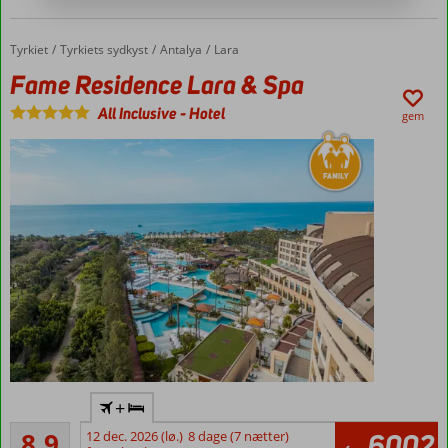
Tyrkiet
Fame Residence Lara & Spa
Forside
Tyrkiets sydkyst
Antalya
Lara
Fame Residence Lara & Spa
All Inclusive
-
Hotel
gem
Stort
+
poolområde
Alletiders
8,9
12 dec. 2026 (lø.)
8 dage (7 nætter)
6002
Ved lang
584