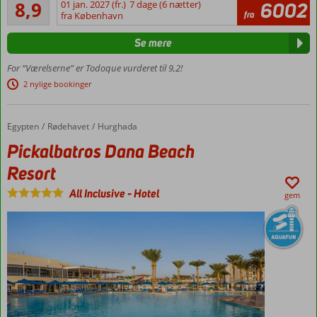
Alletiders
aldersgrænse
8,9
01 jan. 2027 (fr.)
7 dage (6 nætter)
6002
160
fra
18 år
fra København
anmeldelser
Lille, hyggeligt
Se mere
bungalowhotel
Centralt
For “Værelserne” er Todoque vurderet til 9,2!
i Playa
2 nylige bookinger
del
Ingles
I
Egypten
Pickalbatros Dana Beach Resort
Forside
Rødehavet
Hurghada
gåafstand
Pickalbatros Dana Beach
til
Resort
stranden
Tæt ved
All Inclusive
-
Hotel
gem
Cita- og
Yumbo-
centeret