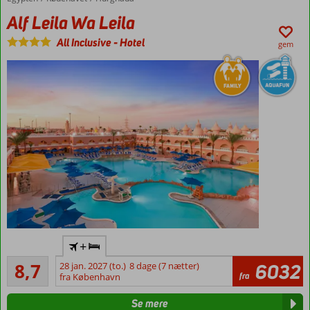
4
Alf Leila Wa Leila
All Inclusive
-
Hotel
gem
Stemningsfuld
+
1001 nats
Alletiders
indretning
8,7
28 jan. 2027 (to.)
8 dage (7 nætter)
6032
88
fra
fra København
Gratis
anmeldelser
shuttlebus
Se mere
til