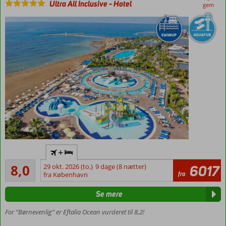
Ultra All Inclusive
-
Hotel
gem
Mulighed
for
værelse
med
swim-up
Værelser
med
plads 6
Flyv
+
direkte
Meget godt
til
8,0
29 okt. 2026 (to.)
9 dage (8 nætter)
6017
160
fra
Gazipasa
fra København
anmeldelser
Flere
Se mere
vandland
Moderne
For “Børnevenlig” er Eftalia Ocean vurderet til 8,2!
familiehotel