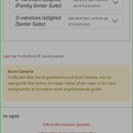
(Family Senior Suite)
op til 6 personer.
3-værelses lejlighed
Værelset kan rumme op
(Senior Suite)
til 6 personer.
Læs her
Forbehold ift. beskrivelsen
Gran Canaria
Vi tilbyder ikke dansk guideservice på Gran Canaria. Har du
spørgsmål eller behov for hjælp i løbet af din rejse, vil du have
mulighed for at kontakte vores engelsktalende guide.
Anmeldelserne
er
Se også:
skrevet
af
(Ultra) All Inclusive Spanien
vores