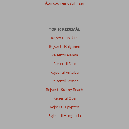
Åbn cookieindstillinger
anmeldelser
på
Dansk,
vælg
et
TOP 10 REJSEMÅL
andet
Rejser til Tyrkiet
sprog
her
Rejser til Bulgarien
Rejser til Alanya
Rejser til Side
Rejser til Antalya
Rejser til Kemer
Rejser til Sunny Beach
Rejser til Oba
Rejser til Egypten
Rejser til Hurghada