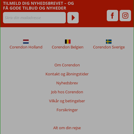
at
TILMELD DIG NYHEDSBREVET – OG
sikre
FÅ GODE TILBUD OG NYHEDER
relevansen
af
de
viste
anmeldelser.
Mere
Corendon Holland
Corendon Belgien
Corendon Sverige
om
vores
anmeldelser.
Om Corendon
Kontakt og åbningstider
Totalscore
Nyhedsbrev
Baseret
Job hos Corendon
på:
187
Vilkår og betingelser
anmeldelser
Forsikringer
Score
Alt om din rejse
fordeling