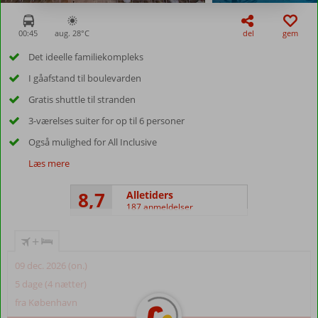
00:45
aug. 28°
C
del
gem
Det ideelle familiekompleks
I gåafstand til boulevarden
Gratis shuttle til stranden
3-værelses suiter for op til 6 personer
Også mulighed for All Inclusive
Læs mere
8,7
Alletiders
187 anmeldelser
+
09 dec. 2026 (on.)
5 dage (4 nætter)
fra København