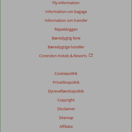
Fly-information
Generelt indtryk
8,7
Maden
7,8
Beliggenhed
8,4
Værelserne
8,4
Information om bagage
Service
8,7
Børnevenlig
8,3
Information om transfer
Pris/kvalitet
8,2
Wifi-kvalitet
6,7
Rejsebloggen
Vores
Bæredygtig ferie
gæsters
Bæredygtige hoteller
anmeldelser
Sprog
Corendon Hotels & Resorts
Dansk (0)
Filtrer
Cookiepolitik
rejseselskab
Privatlivspolitik
Alle
Dyrevelfærdsspolitik
Sorter
Copyright
dato (ny > gammel)
Disclaimer
Sitemap
Der
er
Affiliate
ingen