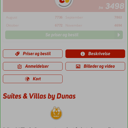
3498
fra
August
7736
September
7863
Oktober
6772
November
4694
Se priser og bestil
Priser og bestil
Beskrivelse
Anmeldelser
Billeder og video
Kort
Suites & Villas by Dunas