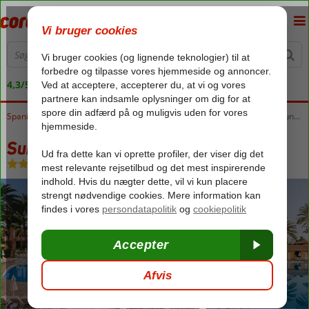
4,3/5 på Trustpilot
Spanien
Forside
Kanariske Øer
Gran Canaria
Maspalomas
Suites & Villas by Dunas
Suites & Villas by Dunas
Morgenmad
-
Hotel